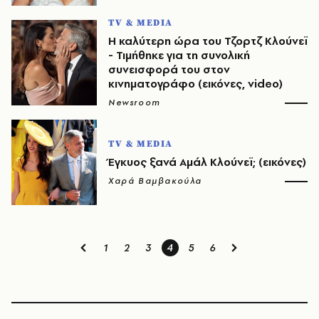
TV & MEDIA
Η καλύτερη ώρα του Τζορτζ Κλούνεϊ
- Τιμήθηκε για τη συνολική
συνεισφορά του στον
κινηματογράφο (εικόνες, video)
Newsroom
TV & MEDIA
Έγκυος ξανά Αμάλ Κλούνεϊ; (εικόνες)
Χαρά Βαμβακούλα
1
2
3
4
5
6