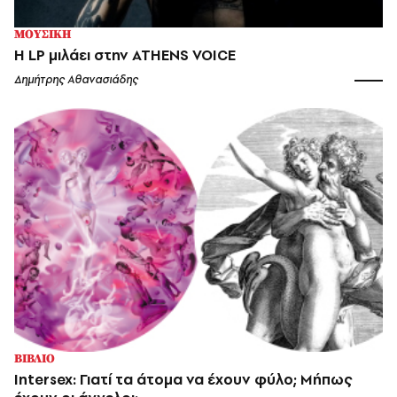
ΜΟΥΣΙΚΗ
Η LP μιλάει στην ATHENS VOICE
Δημήτρης Αθανασιάδης
ΒΙΒΛΙΟ
Intersex: Γιατί τα άτομα να έχουν φύλο; Μήπως