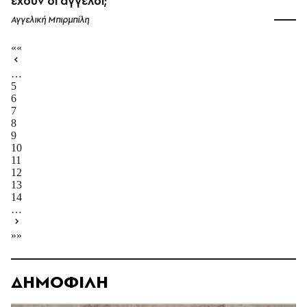
έχουν οι άγγελοι;
Αγγελική Μπιρμπίλη
««
…
5
6
7
8
9
10
11
12
13
14
…
»»
ΔΗΜΟΦΙΛΗ