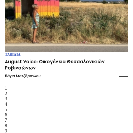
ΤΑΞΙΔΙΑ
August Voice: Οικογένεια Θεσσαλονικιών
Ροβινσώνων
Βάγια Ματζάρογλου
1
2
3
4
5
6
7
8
9