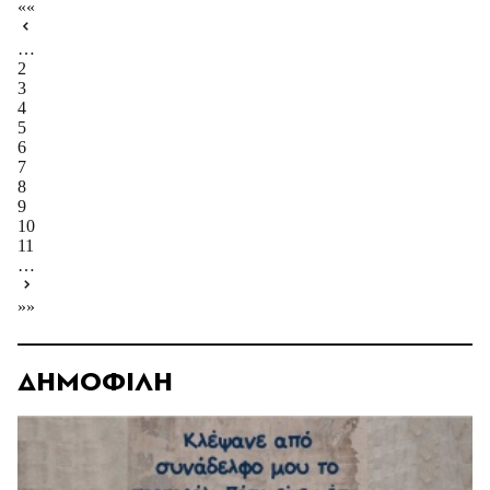
««
…
2
3
4
5
6
7
8
9
10
11
…
»»
ΔΗΜΟΦΙΛΗ