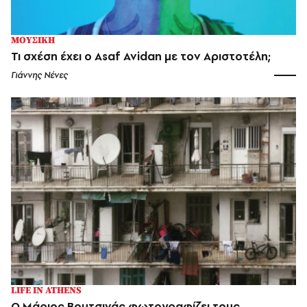
ΜΟΥΣΙΚΗ
Τι σxέση έxει ο Asaf Avidan με τον Αριστοτέλη;
Γιάννης Νένες
LIFE IN ATHENS
Ο Μάριος Βουτσινάς φωτογραφίζει τους