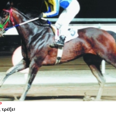
D
 τρέξε!