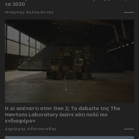
το 2030
Μπάμπης Καλογιάννης
Η AI απέναντι στην Gen Z; Το debAIte της The
Newtons Laboratory έκανε κάτι πολύ πιο
ενδιαφέρον
Δημήτρης Αθανασιάδης