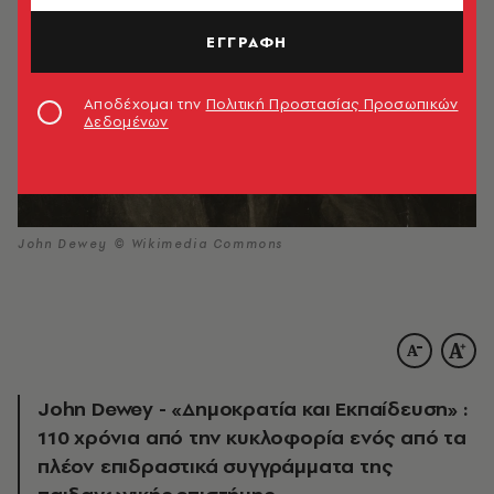
ΕΓΓΡΑΦΗ
Αποδέχομαι την
Πολιτική Προστασίας Προσωπικών
Δεδομένων
John Dewey © Wikimedia Commons
John Dewey - «Δημοκρατία και Εκπαίδευση» :
110 χρόνια από την κυκλοφορία ενός από τα
πλέον επιδραστικά συγγράμματα της