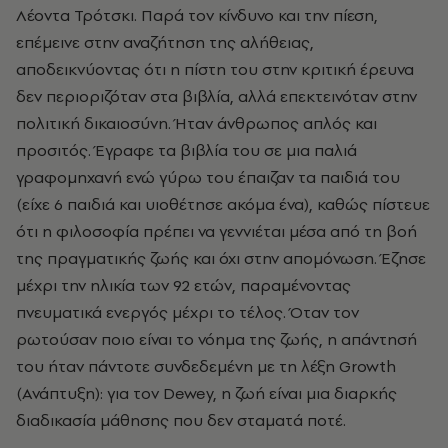
Λέοντα Τρότσκι. Παρά τον κίνδυνο και την πίεση,
επέμεινε στην αναζήτηση της αλήθειας,
αποδεικνύοντας ότι η πίστη του στην κριτική έρευνα
δεν περιοριζόταν στα βιβλία, αλλά επεκτεινόταν στην
πολιτική δικαιοσύνη. Ήταν άνθρωπος απλός και
προσιτός. Έγραφε τα βιβλία του σε μια παλιά
γραφομηχανή ενώ γύρω του έπαιζαν τα παιδιά του
(είχε 6 παιδιά και υιοθέτησε ακόμα ένα), καθώς πίστευε
ότι η φιλοσοφία πρέπει να γεννιέται μέσα από τη βοή
της πραγματικής ζωής και όχι στην απομόνωση. Έζησε
μέχρι την ηλικία των 92 ετών, παραμένοντας
πνευματικά ενεργός μέχρι το τέλος. Όταν τον
ρωτούσαν ποιο είναι το νόημα της ζωής, η απάντησή
του ήταν πάντοτε συνδεδεμένη με τη λέξη Growth
(Ανάπτυξη): για τον Dewey, η ζωή είναι μια διαρκής
διαδικασία μάθησης που δεν σταματά ποτέ.