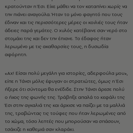
κρατούνταν η Έσι. Είχε μάθει να τον καταπίνει χωρίς να
την πιάνει αναγούλα. Ήταν το μόνο φαγητό που τους
έδιναν και τις περισσότερες μέρες οι κοιλιές τους ήταν
άδειες παρά γεμάτες. Ο χυλός κατέβαινε σαν νερό στο
στομάχι της και δεν την έπιανε. Το έδαφος ήταν
λερωμένο με τις ακαθαρσίες τους, η δυσωδία
αφόρητη.
«Αχ! Είσαι πολύ μεγάλη για ιστορίες, αδερφούλα μου»,
είπε η Τάνσι μόλις έφυγαν οι στρατιώτες, όμως η Έσι
ήξερε ότι σύντομα θα ενέδιδε. Στην Τάνσι άρεσε πολύ
ο ήχος της φωνής της. Τράβηξε απαλά το κεφάλι της
Έσι στην αγκαλιά της και άρχισε να παίζει με τα μαλλιά
της, τραβώντας τις τούφες που ήταν λερωμένες από
το χώμα, τόσο λεπτές που μπορούσαν να σπάσουν,
τσάκιζε η καθεμιά σαν κλαράκι.