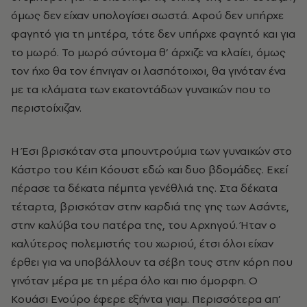
όμως δεν είχαν υπολογίσει σωστά. Αφού δεν υπήρχε
φαγητό για τη μητέρα, τότε δεν υπήρχε φαγητό και για
το μωρό. Το μωρό σύντομα θ’ άρχιζε να κλαίει, όμως
τον ήχο θα τον έπνιγαν οι λασπότοιχοι, θα γινόταν ένα
με τα κλάματα των εκατοντάδων γυναικών που το
περιστοίχιζαν.
Η Έσι βρισκόταν στα μπουντρούμια των γυναικών στο
Κάστρο του Κέιπ Κόουστ εδώ και δυο βδομάδες. Εκεί
πέρασε τα δέκατα πέμπτα γενέθλιά της. Στα δέκατα
τέταρτα, βρισκόταν στην καρδιά της γης των Ασάντε,
στην καλύβα του πατέρα της, του Αρχηγού. Ήταν ο
καλύτερος πολεμιστής του χωριού, έτσι όλοι είχαν
έρθει για να υποβάλλουν τα σέβη τους στην κόρη που
γινόταν μέρα με τη μέρα όλο και πιο όμορφη. Ο
Κουάσι Ενούρο έφερε εξήντα γιαμ. Περισσότερα απ’