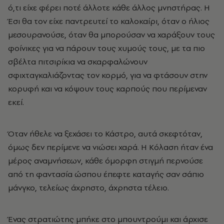
ό,τι είχε φέρει ποτέ άλλοτε κάθε άλλος μνηστήρας. Η
Έσι θα τον είχε παντρευτεί το καλοκαίρι, όταν ο ήλιος
μεσουρανούσε, όταν θα μπορούσαν να χαράξουν τους
φοίνικες για να πάρουν τους χυμούς τους, με τα πιο
σβέλτα πιτσιρίκια να σκαρφαλώνουν
σφιχταγκαλιάζοντας τον κορμό, για να φτάσουν στην
κορυφή και να κόψουν τους καρπούς που περίμεναν
εκεί.
Όταν ήθελε να ξεχάσει το Κάστρο, αυτά σκεφτόταν,
όμως δεν περίμενε να νιώσει χαρά. Η Κόλαση ήταν ένα
μέρος αναμνήσεων, κάθε όμορφη στιγμή περνούσε
από τη φαντασία ώσπου έπεφτε καταγής σαν σάπιο
μάνγκο, τελείως άχρηστο, άχρηστα τέλειο.
Ένας στρατιώτης μπήκε στο μπουντρούμι και άρχισε