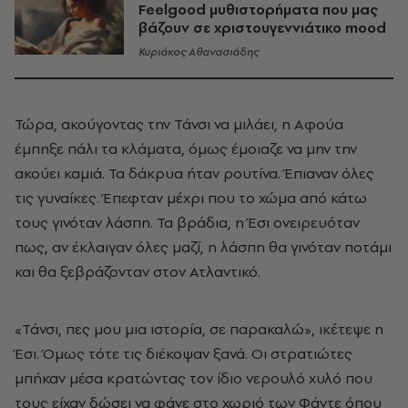
Feelgood μυθιστορήματα που μας
βάζουν σε χριστουγεννιάτικο mood
Κυριάκος Αθανασιάδης
Τώρα, ακούγοντας την Τάνσι να μιλάει, η Αφούα
έμπηξε πάλι τα κλάματα, όμως έμοιαζε να μην την
ακούει καμιά. Τα δάκρυα ήταν ρουτίνα. Έπιαναν όλες
τις γυναίκες. Έπεφταν μέχρι που το χώμα από κάτω
τους γινόταν λάσπη. Τα βράδια, η Έσι ονειρευόταν
πως, αν έκλαιγαν όλες μαζί, η λάσπη θα γινόταν ποτάμι
και θα ξεβράζονταν στον Ατλαντικό.
«Τάνσι, πες μου μια ιστορία, σε παρακαλώ», ικέτεψε η
Έσι. Όμως τότε τις διέκοψαν ξανά. Οι στρατιώτες
μπήκαν μέσα κρατώντας τον ίδιο νερουλό χυλό που
τους είχαν δώσει να φάνε στο χωριό των Φάντε όπου