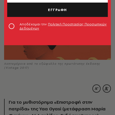
ΕΓΓΡΑΦΗ
Αποδέχομαι την
Πολιτική Προστασίας Προσωπικών
Δεδομένων
Λεπτομέρεια από το εξώφυλλο της πρωτότυπης έκδοσης
(Vintage 2017)
Για το μυθιστόρημα «Επιστροφή στην
πατρίδα» της Yaa Gyasi (μετάφραση Μαρία