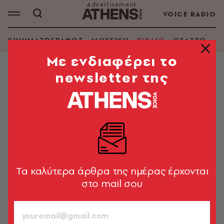
VOICE RADIO
ΚΙΝΗΜΑΤΟΓΡΑΦΟΣ
ΜΟΥΣΙΚΗ
ΒΙΒΛΙΟ
ΘΕΑΤΡΟ - Ο
Mε ενδιαφέρει το
newsletter της
ΒΙΒΛΙΟ
«Επιστροφή στην πατρίδα»: Το
μεγάλο μαύρο μπεστ-σέλερ
Ένα σπονδυλωτό μυθιστόρημα για τον ρατσισμό, που
εκτυλίσσεται σε δύο ηπείρους και μέσα σε τρεις
διαφορετικούς αιώνες
Tα καλύτερα άρθρα της ημέρας έρχονται
στο mail σου
Κυριάκος Αθανασιάδης
15.11.2023, 12:02
7’ ΔΙΑΒΑΣΜΑ