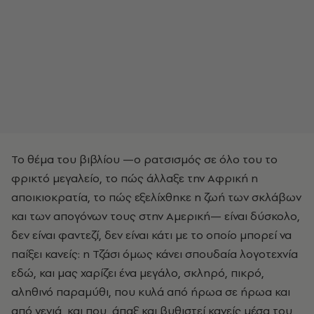
Το θέμα του βιβλίου —ο ρατσισμός σε όλο του το
φρικτό μεγαλείο, το πώς άλλαξε την Αφρική η
αποικιοκρατία, το πώς εξελίχθηκε η ζωή των σκλάβων
και των απογόνων τους στην Αμερική— είναι δύσκολο,
δεν είναι φαντεζί, δεν είναι κάτι με το οποίο μπορεί να
παίξει κανείς: η Τζάσι όμως κάνει σπουδαία λογοτεχνία
εδώ, και μας χαρίζει ένα μεγάλο, σκληρό, πικρό,
αληθινό παραμύθι, που κυλά από ήρωα σε ήρωα και
από γενιά, και που, άπαξ και βυθιστεί κανείς μέσα του,