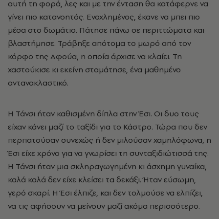
αυτή τη φορά, λες και με την ένταση θα κατάφερνε να
γίνει πιο κατανοητός. Ενοχλημένος, έκανε να μπει πιο
μέσα στο δωμάτιο. Πάτησε πάνω σε περιττώματα και
βλαστήμησε. Τράβηξε απότομα το μωρό από τον
κόρφο της Αφούα, η οποία άρχισε να κλαίει. Τη
χαστούκισε κι εκείνη σταμάτησε, ένα μαθημένο
αντανακλαστικό.
Η Τάνσι ήταν καθισμένη δίπλα στην Έσι. Οι δυο τους
είχαν κάνει μαζί το ταξίδι για το Κάστρο. Τώρα που δεν
περπατούσαν συνεχώς ή δεν μιλούσαν χαμηλόφωνα, η
Έσι είχε χρόνο για να γνωρίσει τη συνταξιδιώτισσά της.
Η Τάνσι ήταν μια σκληραγωγημένη κι άσχημη γυναίκα,
καλά καλά δεν είχε κλείσει τα δεκάξι. Ήταν εύσωμη,
γερό σκαρί. Η Έσι έλπιζε, και δεν τολμούσε να ελπίζει,
να τις αφήσουν να μείνουν μαζί ακόμα περισσότερο.