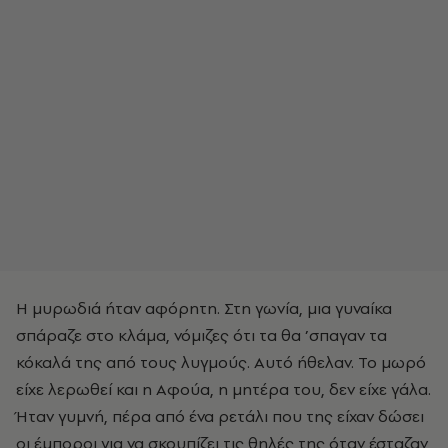
Η μυρωδιά ήταν αφόρητη. Στη γωνία, μια γυναίκα
σπάραζε στο κλάμα, νόμιζες ότι τα θα ’σπαγαν τα
κόκαλά της από τους λυγμούς. Αυτό ήθελαν. Το μωρό
είχε λερωθεί και η Αφούα, η μητέρα του, δεν είχε γάλα.
Ήταν γυμνή, πέρα από ένα ρετάλι που της είχαν δώσει
οι έμποροι για να σκουπίζει τις θηλές της όταν έσταζαν,