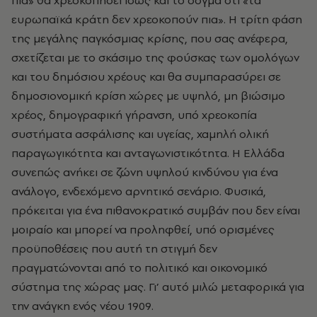
πια» θα χρεοκοπήσει ίσως και το δόγμα ότι «τα
ευρωπαϊκά κράτη δεν χρεοκοπούν πια». Η τρίτη φάση
της μεγάλης παγκόσμιας κρίσης, που σας ανέφερα,
σχετίζεται με το σκάσιμο της φούσκας των ομολόγων
και του δημόσιου χρέους και θα συμπαρασύρει σε
δημοσιονομική κρίση χώρες με υψηλό, μη βιώσιμο
χρέος, δημογραφική γήρανση, υπό χρεοκοπία
συστήματα ασφάλισης και υγείας, χαμηλή ολική
παραγωγικότητα και ανταγωνιστικότητα. Η Ελλάδα
συνεπώς ανήκει σε ζώνη υψηλού κινδύνου για ένα
ανάλογο, ενδεχόμενο αρνητικό σενάριο. Φυσικά,
πρόκειται για ένα πιθανοκρατικό συμβάν που δεν είναι
μοιραίο και μπορεί να προληφθεί, υπό ορισμένες
προϋποθέσεις που αυτή τη στιγμή δεν
πραγματώνονται από το πολιτικό και οικονομικό
σύστημα της χώρας μας. Γι’ αυτό μιλώ μεταφορικά για
την ανάγκη ενός νέου 1909.