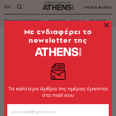
VOICE RADIO
ΚΙΝΗΜΑΤΟΓΡΑΦΟΣ
ΜΟΥΣΙΚΗ
ΒΙΒΛΙΟ
ΘΕΑΤΡΟ - Ο
Mε ενδιαφέρει το
newsletter της
ΒΙΒΛΙΟ
Η Τρίτη εποχή της
παγκοσμιοποίησης
Στο «Λευκό κοτσύφι» ο Μίμης Ανδρουλάκης επιχειρεί
μέσα από την ιστορία και τις σκέψεις υπαρκτών
προσώπων
Tα καλύτερα άρθρα της ημέρας έρχονται
στο mail σου
Αγγελική Μπιρμπίλη
261
ΤΕΥΧΟΣ
11.01.2011, 16:02
3’ ΔΙΑΒΑΣΜΑ