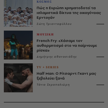
ΚΟΣΜΟΣ
Πώς η Ευρώπη χρηματοδοτεί τα
ισλαμιστικά δίκτυα της οικογένειας
Ερντογάν
Σώτη Τριανταφύλλου
ΜΟΥΣΙΚΗ
French Fry: «Χάσαμε τον
αυθορμητισμό στο να παίρνουμε
ρίσκα»
Δημήτρης Αθανασιάδης
TV + SERIES
Half Man: Ο Ρίτσαρντ Γκαντ μας
ξεβολεύει ξανά
Τάνια Σκραπαλιώρη