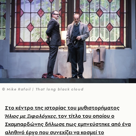
© Mike Rafail | That long black cloud
Στο κέντρο της ιστορίας του μυθιστορήματος
Ήλιος με Ξιφολόγχες
, τον τίτλο του οποίου ο
Σκαμπαρδώνης δήλωσε πως εμπνεύστηκε από ένα
αληθινό έργο που συνεχίζει να κοσμεί το