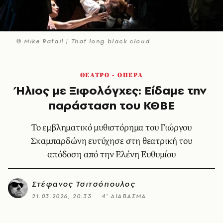
© Mike Rafail | That long black cloud
ΘΕΑΤΡΟ - ΟΠΕΡΑ
Ήλιος με Ξιφολόγχες: Είδαμε την
παράσταση του ΚΘΒΕ
Το εμβληματικό μυθιστόρημα του Γιώργου
Σκαμπαρδώνη ευτύχησε στη θεατρική του
απόδοση από την Ελένη Ευθυμίου
Στέφανος Τσιτσόπουλος
21.03.2026, 20:33
4’ ΔΙΑΒΑΣΜΑ