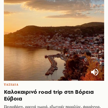
ΤΑΞΙΔΙΑ
Καλοκαιρινό road trip στη Βόρεια
Εύβοια
Πευκοδάση, ορεινά χωριά, εξωτικές παραλίες, φαράγγια,