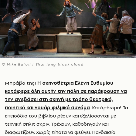
© Mike Rafail | That long black cloud
Μπράβο της!
Η σκηνοθέτρια
Ελένη Ευθυμίου
κατάφερε όλη αυτήν την πόλη σε παράκρουση να
την ανεβάσει στη σκηνή με τρόπο θεατρικό,
ποιητικό και νουάρ φιλμικό συνάμα
. Κατόρθωμα! Τα
επεισόδια του βιβλίου ρέουν και εξελίσσονται με
τεχνική σπλιτ σκριν. Τρέχουν, καθοδηγούν και
διαφωτίζουν. Χωρίς τίποτα να φεύγει. Πανδαισία