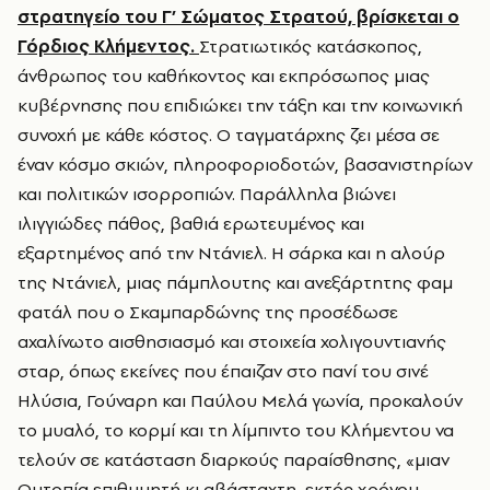
στρατηγείο του Γ’ Σώματος Στρατού, βρίσκεται ο
Γόρδιος Κλήμεντος.
Στρατιωτικός κατάσκοπος,
άνθρωπος του καθήκοντος και εκπρόσωπος μιας
κυβέρνησης που επιδιώκει την τάξη και την κοινωνική
συνοχή με κάθε κόστος. Ο ταγματάρχης ζει μέσα σε
έναν κόσμο σκιών, πληροφοριοδοτών, βασανιστηρίων
και πολιτικών ισορροπιών. Παράλληλα βιώνει
ιλιγγιώδες πάθος, βαθιά ερωτευμένος και
εξαρτημένος από την Ντάνιελ. Η σάρκα και η αλούρ
της Ντάνιελ, μιας πάμπλουτης και ανεξάρτητης φαμ
φατάλ που ο Σκαμπαρδώνης της προσέδωσε
αχαλίνωτο αισθησιασμό και στοιχεία χολιγουντιανής
σταρ, όπως εκείνες που έπαιζαν στο πανί του σινέ
Ηλύσια, Γούναρη και Παύλου Μελά γωνία, προκαλούν
το μυαλό, το κορμί και τη λίμπιντο του Κλήμεντου να
τελούν σε κατάσταση διαρκούς παραίσθησης, «μιαν
Ουτοπία επιθυμητή κι αβάσταχτη, εκτός χρόνου,