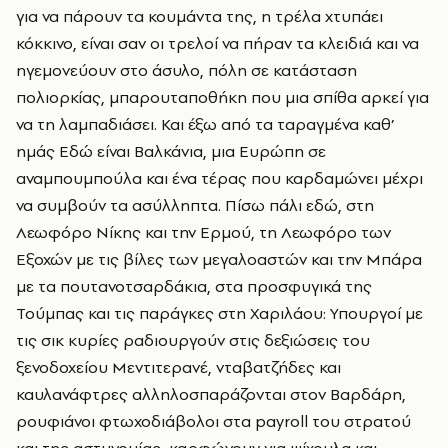
για να πάρουν τα κουμάντα της, η τρέλα χτυπάει
κόκκινο, είναι σαν οι τρελοί να πήραν τα κλειδιά και να
ηγεμονεύουν στο άσυλο, πόλη σε κατάσταση
πολιορκίας, μπαρουταποθήκη που μια σπίθα αρκεί για
να τη λαμπαδιάσει. Και έξω από τα ταραγμένα καθ’
ημάς Εδώ είναι Βαλκάνια, μια Ευρώπη σε
αναμπουμπούλα και ένα τέρας που καρδαμώνει μέχρι
να συμβούν τα ασύλληπτα. Πίσω πάλι εδώ, στη
Λεωφόρο Νίκης και την Ερμού, τη Λεωφόρο των
Εξοχών με τις βίλες των μεγαλοαστών και την Μπάρα
με τα πουτανοτσαρδάκια, στα προσφυγικά της
Τούμπας και τις παράγκες στη Χαριλάου: Υπουργοί με
τις σικ κυρίες ραδιουργούν στις δεξιώσεις του
ξενοδοχείου Μεντιτερανέ, νταβατζήδες και
καυλανάφτρες αλληλοσπαράζονται στον Βαρδάρη,
ρουφιάνοι φτωχοδιάβολοι στα payroll του στρατού
και της αστυνομίας, καρφώνουν για ψίχουλα και