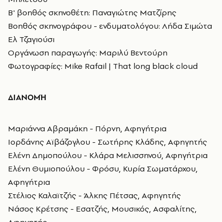
Β' βοηθός σκηνοθέτη: Παναγιώτης Ματζίρης
Βοηθός σκηνογράφου - ενδυματολόγου: Λήδα Σιμώτα
Ελ Τζαγιούσι
Οργάνωση παραγωγής: Μαριλύ Βεντούρη
Φωτογραφίες: Mike Rafail | That long black cloud
ΔΙΑΝΟΜΉ
Μαριάννα Αβραμάκη - Πόρνη, Αφηγήτρια
Ιορδάνης Αϊβάζογλου - Σωτήρης Κλάδης, Αφηγητής
Ελένη Δημοπούλου - Κλάρα Μελισσηνού, Αφηγήτρια
Ελένη Θυμιοπούλου - Φρόσυ, Κυρία Σωματάρχου,
Αφηγήτρια
Στέλιος Καλαϊτζής - Άλκης Πέτσας, Αφηγητής
Νάσος Κρέτσης - Εσατζής, Μουσικός, Ασφαλίτης,
Αφηγητής