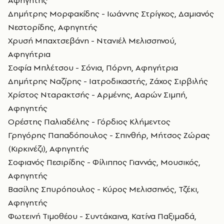
Δημήτρης Μορφακίδης - Ιωάννης Στρίγκος, Δαμιανός
Νεστορίδης, Αφηγητής
Χρυσή Μπαχτσεβάνη - Ντανιέλ Μελισσηνού,
Αφηγήτρια
Σοφία Μπλέτσου - Σόνια, Πόρνη, Αφηγήτρια
Δημήτρης Ναζίρης - Ιατροδικαστής, Ζάχος Σιρβιλής
Χρίστος Νταρακτσής - Αρμένης, Ααρών Σιμπή,
Αφηγητής
Ορέστης Παλιαδέλης - Γόρδιος Κλήμεντος
Γρηγόρης Παπαδόπουλος - Σπινθήρ, Μήτσος Ζώρας
(Κιρκινέζι), Αφηγητής
Σοφιανός Πεσιρίδης - Φίλιππος Γιαννάς, Μουσικός,
Αφηγητής
Βασίλης Σπυρόπουλος - Κύρος Μελισσηνός, Τζέκι,
Αφηγητής
Φωτεινή Τιμοθέου - Συντάκαινα, Κατίνα Παξιμαδά,