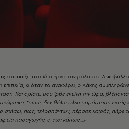
ος
είχε παίξει στο ίδιο έργο τον ρόλο του Δεκαβάλλα
η επιτυχία, κι όταν το αναφέρει, ο Λάκης συμπληρώνε
αση. Και ορίστε, μου ’ρθε εκείνη την ώρα, βλέποντα
 σκέφτηκα, “πωω, δεν θέλω άλλη παράσταση εκτός κ
το στήσω, πώς, τελοσπάντων, πέρασε καιρός, πήρε τ
αιρεία παραγωγής, ε, έτσι κάπως…».