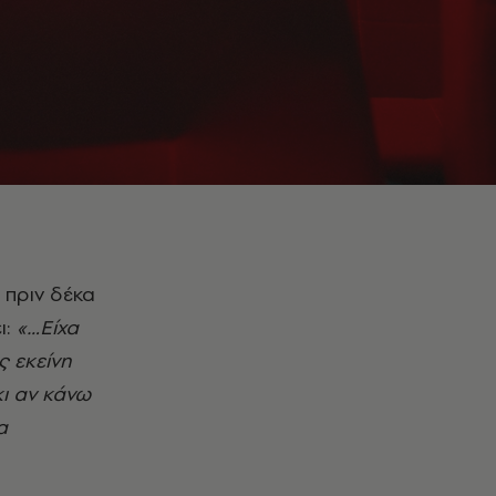
 πριν δέκα
ι:
«…Είχα
ς εκείνη
ι αν κάνω
α