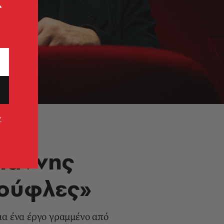
ς
ν
Γιάννης
τούφλες»
ια ένα έργο γραμμένο από