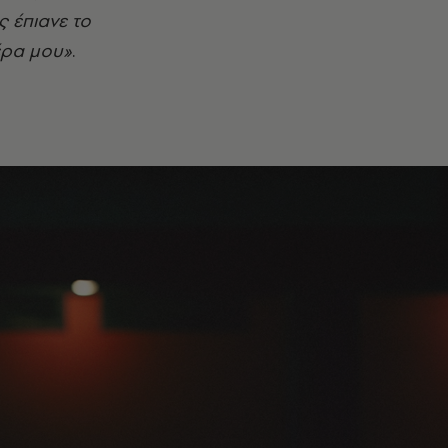
 έπιανε το
έρα μου»
.