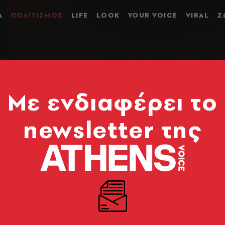
Α
ΠΟΛΙΤΙΣΜΟΣ
LIFE
LOOK
YOUR VOICE
VIRAL
Ζ
Mε ενδιαφέρει το
newsletter της