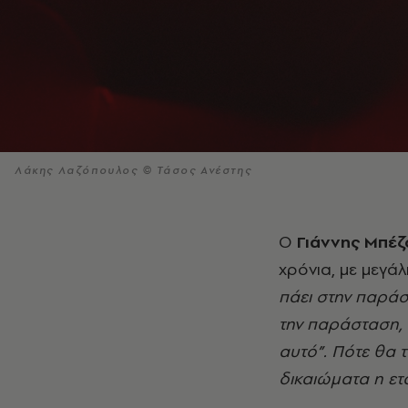
Λάκης Λαζόπουλος © Τάσος Ανέστης
Ο
Γιάννης Μπέζ
χρόνια, με μεγάλ
πάει στην παράστ
την παράσταση,
αυτό”. Πότε θα 
δικαιώματα η ετ