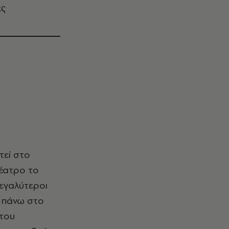
ας
εί στο
έατρο το
μεγαλύτεροι
) πάνω στο
 του