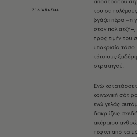
απόστρατου στρ
του σε πολέμους,
7’ ΔΙΑΒΑΣΜΑ
βγάζει πέρα –η 
στον παλιατζή–,
προς τιμήν του σ
υποκρισία τόσο 
τέτοιους ξαδέρφ
στρατηγού.
Ενώ κατατάσσεται
κοινωνική σάτιρα
ενώ γελάς αυτόμ
δακρύζεις σχεδό
ακέραιου ανθρώπ
πέφτει από τα μ