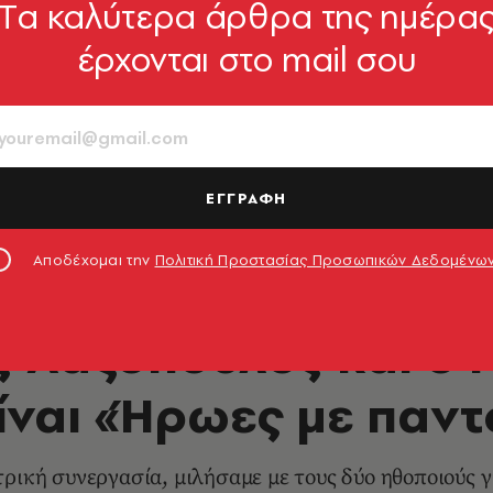
Tα καλύτερα άρθρα της ημέρα
έρχονται στο mail σου
ΕΓΓΡΑΦΗ
Αποδέχομαι την
Πολιτική Προστασίας Προσωπικών Δεδομένω
ΘΕΑΤΡΟ - ΟΠΕΡΑ
 Λαζόπουλος και ο 
ίναι «Ήρωες με παν
ρική συνεργασία, μιλήσαμε με τους δύο ηθοποιούς γ