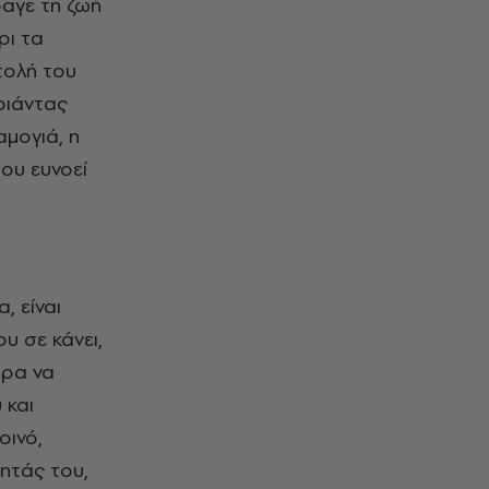
αγε τη ζωή
ρι τα
τολή του
ριάντας
αμογιά, η
ου ευνοεί
, είναι
υ σε κάνει,
ώρα να
 και
οινό,
τητάς του,