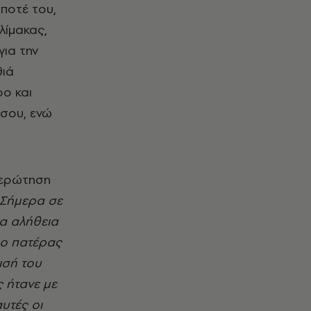
ποτέ του,
λίμακας,
για την
θιά
ρο και
 σου, ενώ
 ερώτηση
 Σήμερα σε
ια αλήθεια
 ο πατέρας
ισή του
ς ήτανε με
υτές οι