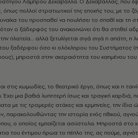
ατηγού Λάμπρου Δεκαβάλλα. Ο Δεκαβάλλας, που έφ
 όπως πολλοί στρατιωτικοί της εποχής του, με το ζό
γυναίκα του προσπαθεί να πουλήσει το σπαθί και τη σ
 όταν ο ξάδερφός του ανακοινώνει ότι θα στηθεί αδ
την πλατεία… αλλά ξετυλίγεται σιγά σιγά η απάτη, η λ
του ξαδέρφου όσο κι ολόκληρου του Συστήματος (π
ους), μπροστά στην ακεραιότητα του καημένου του
 στις κωμωδίες, το θεατρικό έργο, όπως και η ταινία
. Έχει μια βαθιά λυπητερή ίσως και τραγική καρδιά, πο
ατα με τις τρομερές ατάκες και ερμηνείες, την ίδια 
ν, παρακολουθώντας την ιστορία ενός ηθικού, αγνού
ου, ο οποίος εμπαίζεται ασύστολα. Μπροστά στο κ
άτια του έντιμου ήρωα το πέπλο της, ας πούμε, αγνό