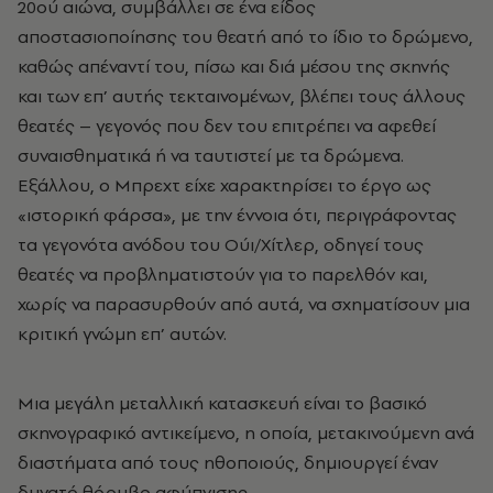
20ού αιώνα, συμβάλλει σε ένα είδος
αποστασιοποίησης του θεατή από το ίδιο το δρώμενο,
καθώς απέναντί του, πίσω και διά μέσου της σκηνής
και των επ’ αυτής τεκταινομένων, βλέπει τους άλλους
θεατές – γεγονός που δεν του επιτρέπει να αφεθεί
συναισθηματικά ή να ταυτιστεί με τα δρώμενα.
Εξάλλου, ο Μπρεχτ είχε χαρακτηρίσει το έργο ως
«ιστορική φάρσα», με την έννοια ότι, περιγράφοντας
τα γεγονότα ανόδου του Ούι/Χίτλερ, οδηγεί τους
θεατές να προβληματιστούν για το παρελθόν και,
χωρίς να παρασυρθούν από αυτά, να σχηματίσουν μια
κριτική γνώμη επ’ αυτών.
Μια μεγάλη μεταλλική κατασκευή είναι το βασικό
σκηνογραφικό αντικείμενο, η οποία, μετακινούμενη ανά
διαστήματα από τους ηθοποιούς, δημιουργεί έναν
δυνατό θόρυβο αφύπνισης.