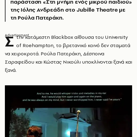
παράσταση «Στη μνήμη ενός μικρού παιδιού»
της Ιόλης Ανδρεάδη στο Jubille Theatre με
τη Ρούλα Πατεράκη.
Σ
την κατάμεστη Blackbox αίθουσα του University
of Roehampton, το βρετανικό κοινό δεν σταματά
να χειροκροτά. Ρούλα Πατεράκη, Δέσποινα
Σαραφείδου και Κώστας Νικούλι υποκλίνονται ξανά και
ξανά.