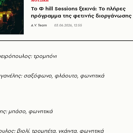
ΜΟΥΣΙΚΗ
Το Φ hill Sessions ξεκινά: Το πλήρες
πρόγραμμα της φετινής διοργάνωσης
A.V. Team
03.06.2026, 12:55
ειρόπουλος: τρομπόνι
γανέλης: σαξόφωνο, φλάουτο, φωνητικά
ης: μπάσο, φωνητικά
λος: βιολί, τρομπέτα, γκάιντα, φωνητικά