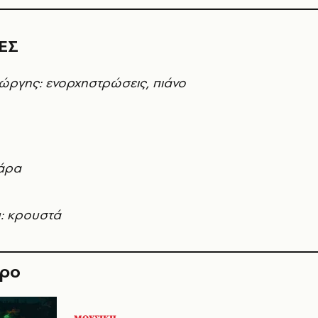
ΕΣ
ργης: ενορχηστρώσεις, πιάνο
θάρα
υ: κρουστά
θρο