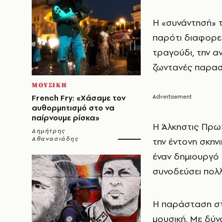
Η «συνάντησή» 
παρότι διαφορετ
τραγούδι, την αν
ζωντανές παρασ
ΜΟΥΣΙΚΗ
French Fry: «Χάσαμε τον
αυθορμητισμό στο να
παίρνουμε ρίσκα»
Η Άλκηστις Πρωτ
Δημήτρης
Αθανασιάδης
την έντονη σκην
έναν δημιουργό 
συνοδεύσει πολλ
Η παράσταση στηρ
μουσική. Με δύν