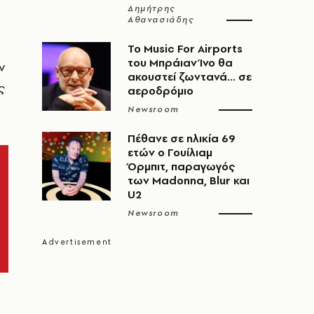
Δημήτρης
Αθανασιάδης
Το Music For Airports
του Μπράιαν Ίνο θα
ν
ακουστεί ζωντανά... σε
ς
αεροδρόμιο
Newsroom
Πέθανε σε ηλικία 69
ετών ο Γουίλιαμ
Όρμπιτ, παραγωγός
των Madonna, Blur και
U2
Newsroom