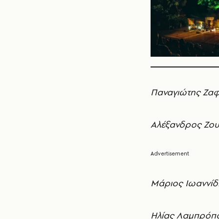
Παναγιώτης Ζαφ
Αλέξανδρος Ζου
Μάριος Ιωαννίδ
Ηλίας Λαμπρόπου