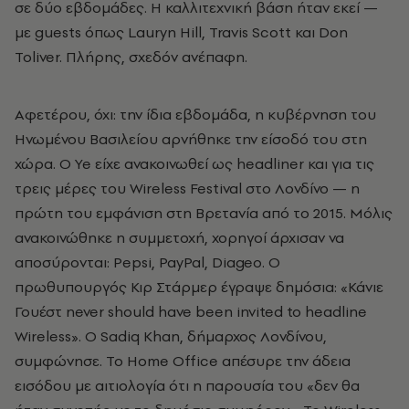
σε δύο εβδομάδες. Η καλλιτεχνική βάση ήταν εκεί —
με guests όπως Lauryn Hill, Travis Scott και Don
Toliver. Πλήρης, σχεδόν ανέπαφη.
Αφετέρου, όχι: την ίδια εβδομάδα, η κυβέρνηση του
Ηνωμένου Βασιλείου αρνήθηκε την είσοδό του στη
χώρα. Ο Ye είχε ανακοινωθεί ως headliner και για τις
τρεις μέρες του Wireless Festival στο Λονδίνο — η
πρώτη του εμφάνιση στη Βρετανία από το 2015. Μόλις
ανακοινώθηκε η συμμετοχή, χορηγοί άρχισαν να
αποσύρονται: Pepsi, PayPal, Diageo. Ο
πρωθυπουργός Κιρ Στάρμερ έγραψε δημόσια: «Κάνιε
Γουέστ never should have been invited to headline
Wireless». Ο Sadiq Khan, δήμαρχος Λονδίνου,
συμφώνησε. Το Home Office απέσυρε την άδεια
εισόδου με αιτιολογία ότι η παρουσία του «δεν θα