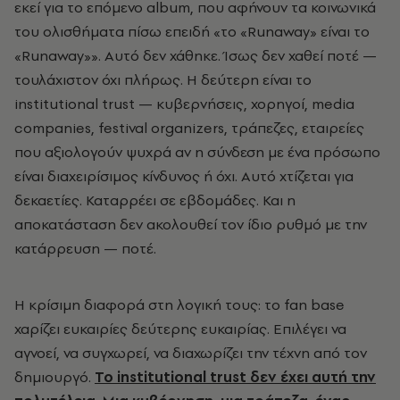
εκεί για το επόμενο album, που αφήνουν τα κοινωνικά
του ολισθήματα πίσω επειδή «το «Runaway» είναι το
«Runaway»». Αυτό δεν χάθηκε. Ίσως δεν χαθεί ποτέ —
τουλάχιστον όχι πλήρως. Η δεύτερη είναι το
institutional trust — κυβερνήσεις, χορηγοί, media
companies, festival organizers, τράπεζες, εταιρείες
που αξιολογούν ψυχρά αν η σύνδεση με ένα πρόσωπο
είναι διαχειρίσιμος κίνδυνος ή όχι. Αυτό χτίζεται για
δεκαετίες. Καταρρέει σε εβδομάδες. Και η
αποκατάσταση δεν ακολουθεί τον ίδιο ρυθμό με την
κατάρρευση — ποτέ.
Η κρίσιμη διαφορά στη λογική τους: το fan base
χαρίζει ευκαιρίες δεύτερης ευκαιρίας. Επιλέγει να
αγνοεί, να συγχωρεί, να διαχωρίζει την τέχνη από τον
δημιουργό.
Το institutional trust δεν έχει αυτή την