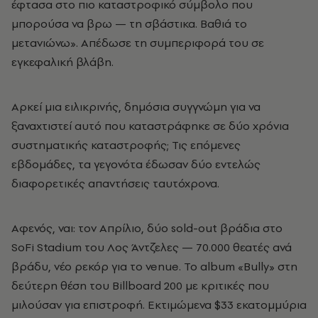
έφτασα στο πιο καταστροφικό σύμβολο που
μπορούσα να βρω — τη σβάστικα. Βαθιά το
μετανιώνω». Απέδωσε τη συμπεριφορά του σε
εγκεφαλική βλάβη.
Αρκεί μια ειλικρινής, δημόσια συγγνώμη για να
ξαναχτιστεί αυτό που καταστράφηκε σε δύο χρόνια
συστηματικής καταστροφής; Τις επόμενες
εβδομάδες, τα γεγονότα έδωσαν δύο εντελώς
διαφορετικές απαντήσεις ταυτόχρονα.
Αφενός, ναι: τον Απρίλιο, δύο sold-out βράδια στο
SoFi Stadium του Λος Άντζελες — 70.000 θεατές ανά
βράδυ, νέο ρεκόρ για το venue. Το album «Bully» στη
δεύτερη θέση του Billboard 200 με κριτικές που
μιλούσαν για επιστροφή. Εκτιμώμενα $33 εκατομμύρια