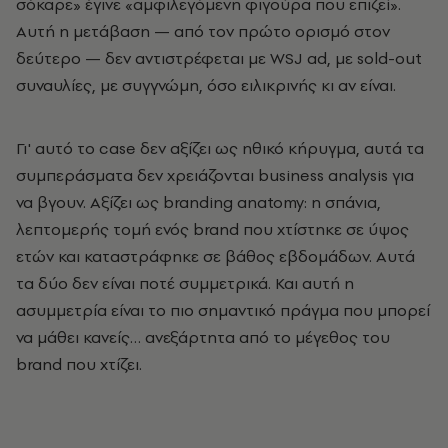
σόκαρε» έγινε «αμφιλεγόμενη φιγούρα που επιζεί».
Αυτή η μετάβαση — από τον πρώτο ορισμό στον
δεύτερο — δεν αντιστρέφεται με WSJ ad, με sold-out
συναυλίες, με συγγνώμη, όσο ειλικρινής κι αν είναι.
Γι' αυτό το case δεν αξίζει ως ηθικό κήρυγμα, αυτά τα
συμπεράσματα δεν χρειάζονται business analysis για
να βγουν. Αξίζει ως branding anatomy: η σπάνια,
λεπτομερής τομή ενός brand που χτίστηκε σε ύψος
ετών και καταστράφηκε σε βάθος εβδομάδων. Αυτά
τα δύο δεν είναι ποτέ συμμετρικά. Και αυτή η
ασυμμετρία είναι το πιο σημαντικό πράγμα που μπορεί
να μάθει κανείς… ανεξάρτητα από το μέγεθος του
brand που χτίζει.