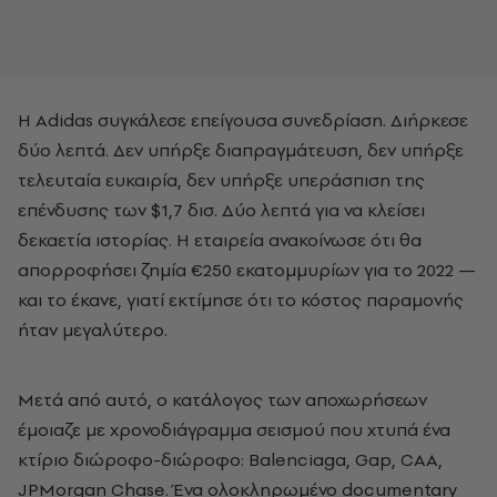
Η Adidas συγκάλεσε επείγουσα συνεδρίαση. Διήρκεσε
δύο λεπτά. Δεν υπήρξε διαπραγμάτευση, δεν υπήρξε
τελευταία ευκαιρία, δεν υπήρξε υπεράσπιση της
επένδυσης των $1,7 δισ. Δύο λεπτά για να κλείσει
δεκαετία ιστορίας. Η εταιρεία ανακοίνωσε ότι θα
απορροφήσει ζημία €250 εκατομμυρίων για το 2022 —
και το έκανε, γιατί εκτίμησε ότι το κόστος παραμονής
ήταν μεγαλύτερο.
Μετά από αυτό, ο κατάλογος των αποχωρήσεων
έμοιαζε με χρονοδιάγραμμα σεισμού που χτυπά ένα
κτίριο διώροφο-διώροφο: Balenciaga, Gap, CAA,
JPMorgan Chase. Ένα ολοκληρωμένο documentary