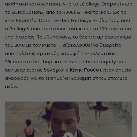
αισθητική και συζήτηση. Από το «College Dropout» ως
το «Graduation», από το «808s & Heartbreak» ως το
«My Beautiful Dark Twisted Fantasy» — άλμπουμ που
η Rolling Stone κατατάσσει ανάμεσα στα 100 καλύτερα
της ιστορίας. Το «Runaway», το 9λεπτο αριστούργημα
του 2010 με τον Pusha T, εξακολουθεί να θεωρείται
από πολλούς κριτικούς κορυφή της τελευταίας
25ετίας στο hip-hop. Αυτό είναι το brand equity που
δεν μετριέται σε δολάρια: ο
Κάνιε Γουέστ
ήταν σημείο
αναφοράς για το τι σημαίνει «οραματιστής» στον 21ο
αιώνα.