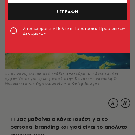
ΕΓΓΡΑΦΗ
Αποδέχομαι την
Πολιτική Προστασίας Προσωπικών
Δεδομένων
30.05.2026, Ολυμπιακό Στάδιο Ατατούρκ. Ο Κάνιε Γουέστ
εμφανίζεται για πρώτη φορά στην Κωνσταντινούπολη ©
Muhammed Ali Yigit/Anadolu via Getty Images
Τι μας μαθαίνει ο Κάνιε Γουέστ για το
personal branding και γιατί είναι το απόλυτο
αντιπρότυπο