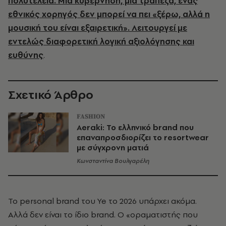
πολυτέλεια. Μια κυβέρνηση, μια τράπεζα, ένας
εθνικός χορηγός δεν μπορεί να πει «ξέρω, αλλά η
μουσική του είναι εξαιρετική». Λειτουργεί με
εντελώς διαφορετική λογική αξιολόγησης και
ευθύνης
.
Σχετικό Άρθρο
FASHION
Aeraki: Το ελληνικό brand που
επαναπροσδιορίζει το resortwear
με σύγχρονη ματιά
Κωνσταντίνα Βουλγαρέλη
Το personal brand του Ye το 2026 υπάρχει ακόμα.
Αλλά δεν είναι το ίδιο brand. Ο «οραματιστής που