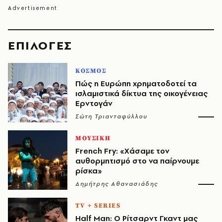
EΠΙΛΟΓΈΣ
ΚΟΣΜΟΣ
Πώς η Ευρώπη χρηματοδοτεί τα
ισλαμιστικά δίκτυα της οικογένειας
Ερντογάν
Σώτη Τριανταφύλλου
ΜΟΥΣΙΚΗ
French Fry: «Χάσαμε τον
αυθορμητισμό στο να παίρνουμε
ρίσκα»
Δημήτρης Αθανασιάδης
TV + SERIES
Half Man: Ο Ρίτσαρντ Γκαντ μας