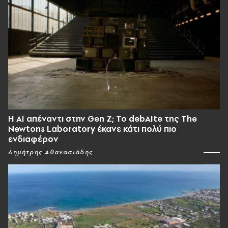
Η AI απέναντι στην Gen Z; Το debAIte της The
Newtons Laboratory έκανε κάτι πολύ πιο
ενδιαφέρον
Δημήτρης Αθανασιάδης