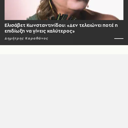
Ελισάβετ Κωνσταντινίδου: «Δεν τελειώνει ποτέ η
επιδίωξη να γίνεις καλύτερος»
Δημήτρης Καραθάνος