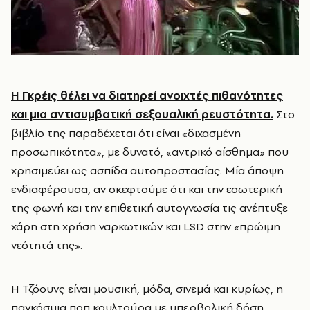
Η Γκρέις θέλει να διατηρεί ανοιχτές πιθανότητες
και μια αντισυμβατική σεξουαλική ρευστότητα.
Στο
βιβλίο της παραδέχεται ότι είναι «διχασμένη
προσωπικότητα», με δυνατό, «αντρικό αίσθημα» που
χρησιμεύει ως ασπίδα αυτοπροστασίας. Μία άποψη
ενδιαφέρουσα, αν σκεφτούμε ότι και την εσωτερική
της φωνή και την επιθετική αυτογνωσία τις ανέπτυξε
χάρη στη χρήση ναρκωτικών και LSD στην «πρώιμη
νεότητά της».
Η Τζόουνς είναι μουσική, μόδα, σινεμά και κυρίως, η
παγκόσμια ποπ κουλτούρα με υπερβολική δόση