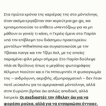
Στα πρώτα χρόνια της καριέρας της στο μόντελινγκ,
όταν ακόμα εργαζόταν σαν χορεύτρια go-go, και
χρησιμοποιούσε το επίθετο «Μεντόζα»μ για να μη
μάθουν οι γονείς τι κάνει, η Γκρέις έμενε στο Παρίσι
υπό την επίβλεψη του διάσημου πρακτορείου
μοντέλων Wilhelmina και συγκατοικούσε με την
Τζέσικα Λανγκ και την Τζέρι Χολ, με τις οποίες
παραμένει φίλη μέχρι σήμερα. Στο Παρίσι δούλεψε
πλάι σε θρύλους όπως ο μεγάλος φωτογράφος
Χέλμουτ Νιούτον και ο Γκι Μπουρντέν. Η φυσιογνωμία
της – ανδρόγυνη, ακριβής, εξωπραγματική – δεν ήταν
ποτέ «εύκολη» για το αμερικανικό μόντελινγκ, αλλά
στην Ευρώπη βρήκε όχι απλώς αποδοχή, αλλά
λατρεία.
Οι σχεδιαστές την ήθελαν όχι για να
φορέσει ρούχα, αλλά για να ενσαρκώσει έννοιες.