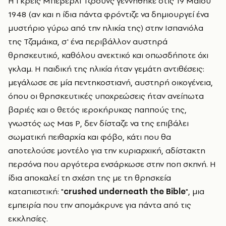
Η Γκρέις Μπέβερλι Τζόουνς γεννήθηκε στις 19 Μαΐου
1948 (αν και η ίδια πάντα φρόντιζε να δημιουργεί ένα
μυστήριο γύρω από την ηλικία της) στην Ισπανιόλα
της Τζαμάικα, σ' ένα περιβάλλον αυστηρά
θρησκευτικό, καθόλου ανεκτικό και οπωσδήποτε όχι
γκλαμ. Η παιδική της ηλικία ήταν γεμάτη αντιθέσεις:
μεγάλωσε σε μία πεντηκοστιανή, αυστηρή οικογένεια,
όπου οι θρησκευτικές υποχρεώσεις ήταν ανείπωτα
βαριές και ο θετός ιεροκήρυκας παππούς της,
γνωστός ως Mas P, δεν δίσταζε να της επιβάλει
σωματική πειθαρχία και φόβο, κάτι που θα
αποτελούσε μοντέλο για την κυριαρχική, αδίστακτη
περσόνα που αργότερα ενσάρκωσε στην ποπ σκηνή. Η
ίδια αποκαλεί τη σχέση της με τη θρησκεία
καταπιεστική: "
crushed underneath the Bible
", μια
εμπειρία που την απομάκρυνε για πάντα από τις
εκκλησίες.