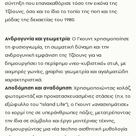
σύντηξη που επανακαθόρισε τόσο την εικόνα της
Τζόουνς, όσο και το ίδιο το τοπίο της ποπ και της
μόδας της δεκαετίας του 1980.
Ανδρογυνία και γεωμετρία
: Ο Γκουντ χρησιμοποίησε
τη φυσιογνωμία, τη σωματική δύναμη και την
ανδρογυνική εμφάνιση της Τζόουνς για να
δημιουργήσει το περίφημο «νεο-κυβιστικό» στυλ, με
αιχμηρές γωνίες, graphic γεωμετρία και αγαλματώδη
χαρακτηριστικά.
Αποδόμηση και αναδόμηση
: Χρησιμοποιώντας κολάζ,
φωτομοντάζ και προκατασκευασμένες στάσεις (π.χ. το
εξώφυλλο του "Island Life"), ο Γκουντ «ανασχημάτισε»
το κορμί της σε υπεράνθρωπες πόζες, μετατρέποντας
την ίδια σε σύμβολο και έργο μοντέρνας τέχνης,
δημιουργώντας μια νέα techno αισθητική μυθολογία