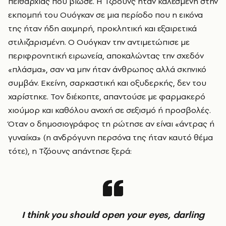
πειθαρχίας που βίωσε. Η Τζόουνς ήταν καλεσμένη στην
εκπομπή του Ουόγκαν σε μια περίοδο που η εικόνα
της ήταν ήδη αιχμηρή, προκλητική και εξαιρετικά
στιλιζαρισμένη. Ο Ουόγκαν την αντιμετώπισε με
περιφρονητική ειρωνεία, αποκαλώντας την σχεδόν
«πλάσμα», σαν να μην ήταν άνθρωπος αλλά σκηνικό
συμβάν. Εκείνη, σαρκαστική και οξυδερκής, δεν του
χαρίστηκε. Τον διέκοπτε, απαντούσε με φαρμακερό
χιούμορ και καθόλου ανοχή σε σεξισμό ή προσβολές.
Όταν ο δημοσιογράφος τη ρώτησε αν είναι «άντρας ή
γυναίκα» (η ανδρόγυνη περσόνα της ήταν καυτό θέμα
τότε), η Τζόουνς απάντησε ξερά:
I think you should open your eyes, darling