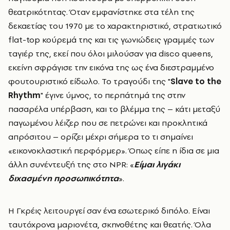
θεατρικότητας. Όταν εμφανίστηκε στα τέλη της
δεκαετίας του 1970 με το χαρακτηριστικό, στρατιωτικό
flat-top κούρεμά της και τις γωνιώδεις γραμμές των
ταγιέρ της, εκεί που όλοι μιλούσαν για disco queens,
εκείνη σφράγισε την εικόνα της ως ένα διεστραμμένο
φουτουριστικό είδωλο. Το τραγούδι της "
Slave to the
Rhythm
" έγινε ύμνος, το περπάτημά της στην
πασαρέλα υπέρβαση, και το βλέμμα της – κάτι μεταξύ
παγωμένου λέιζερ που σε πετρώνει και προκλητικά
απρόσιτου – ορίζει μέχρι σήμερα το τι σημαίνει
«εικονοκλαστική περφόρμερ». Όπως είπε η ίδια σε μια
άλλη συνέντευξή της στο NPR: «
Είμαι λιγάκι
διχασμένη προσωπικότητα
».
Η Γκρέις λειτουργεί σαν ένα εσωτερικό διπόλο. Είναι
ταυτόχρονα μαριονέτα, σκηνοθέτης και θεατής. Όλα