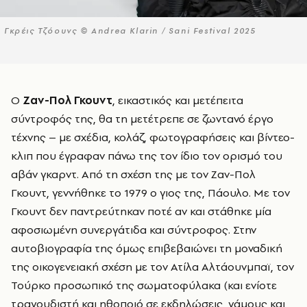
Γκρέις Τζόουνς © Andrea Klarin / Sani Festival 2025
Ο
Ζαν-Πολ Γκουντ
, εικαστικός και μετέπειτα
σύντροφός της, θα τη μετέτρεπε σε ζωντανό έργο
τέχνης – με σχέδια, κολάζ, φωτογραφήσεις και βίντεο-
κλιπ που έγραφαν πάνω της τον ίδιο τον ορισμό του
αβάν γκαρντ. Από τη σχέση της με τον Ζαν-Πολ
Γκουντ, γεννήθηκε το 1979 ο γιος της, Πάουλο. Με τον
Γκουντ δεν παντρεύτηκαν ποτέ αν και στάθηκε μία
αφοσιωμένη συνεργάτιδα και σύντροφος. Στην
αυτοβιογραφία της όμως επιβεβαιώνει τη μοναδική
της οικογενειακή σχέση με τον Ατίλα Αλτάουνμπαϊ, τον
Τούρκο προσωπικό της σωματοφύλακα (και ενίοτε
τραγουδιστή και ηθοποιό σε εκδηλώσεις, γάμους και