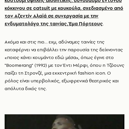
κοστούμι υψηλής αισθητικής, συνδυασμό έντονου
κόκκινου σε catsuit με κουκούλα, σχεδιασμένο από
τον Αζεντίν Αλαϊά σε συνεργασία με την
ενδυματολόγο της ταινίας, Έμα Πόρτεους
.
Ακόμα και στις πιο… εχμ, αδύναμες ταινίες της
καταφέρνει να επιβάλλει την παρουσία της δείχνοντας
«ποιος κάνει κουμάντο εδώ μέσα», όπως έγινε στο
"Boomerang" (1992) με τον Έντι Μέρφι, όπου η Τζόουνς
παίζει τη Στρονζέ, μια εκκεντρική fashion icon. Ο
ρόλος είναι υπερβολικός, εξωφρενικά θεατρικός και
απόλυτα δικός της.