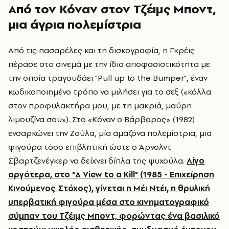
Από τον Κόναν στον Τζέιμς Μποντ,
μια άγρια πολεμίστρια
Από τις πασαρέλες και τη δισκογραφία, η Γκρέις
πέρασε στο σινεμά με την ίδια αποφασιστικότητα με
την οποία τραγουδάει "Pull up to the Bumper", έναν
κωδικοποιημένο τρόπο να μιλήσει για το σεξ («κόλλα
στον προφυλακτήρα μου, με τη μακριά, μαύρη
λιμουζίνα σου»). Στο «Κόναν ο Βάρβαρος» (1982)
ενσαρκώνει την Ζούλα, μία αμαζόνα πολεμίστρια, μια
φιγούρα τόσο επιβλητική ώστε ο Άρνολντ
Σβαρτζενέγκερ να δείχνει δίπλα της ψυχούλα.
Λίγο
αργότερα, στο "A View to a Kill" (1985 - Επιχείρηση
Κινούμενος Στόχος), γίνεται η Μέι Ντέι, η θρυλική
υπερβατική φιγούρα μέσα στο κινηματογραφικό
σύμπαν του Τζέιμς Μποντ, φορώντας ένα βασιλικό