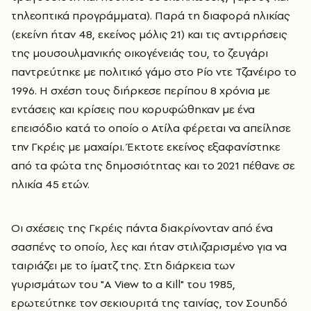
τηλεοπτικά προγράμματα). Παρά τη διαφορά ηλικίας
(εκείνη ήταν 48, εκείνος μόλις 21) και τις αντιρρήσεις
της μουσουλμανικής οικογένειάς του, το ζευγάρι
παντρεύτηκε με πολιτικό γάμο στο Ρίο ντε Τζανέιρο το
1996. Η σχέση τους διήρκεσε περίπου 8 χρόνια με
εντάσεις και κρίσεις που κορυφώθηκαν με ένα
επεισόδιο κατά το οποίο ο Ατίλα φέρεται να απείλησε
την Γκρέις με μαχαίρι. Έκτοτε εκείνος εξαφανίστηκε
από τα φώτα της δημοσιότητας και το 2021 πέθανε σε
ηλικία 45 ετών.
Οι σχέσεις της Γκρέις πάντα διακρίνονταν από ένα
σασπένς το οποίο, λες και ήταν στιλιζαρισμένο για να
ταιριάζει με το ίματζ της. Στη διάρκεια των
γυρισμάτων του "A View to a Kill" του 1985,
ερωτεύτηκε τον σεκιουριτά της ταινίας, τον Σουηδό