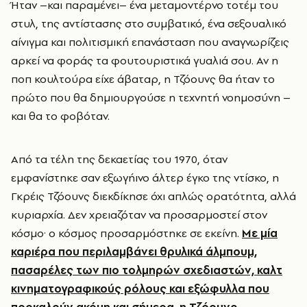
Ήταν –και παραμένει– ένα μεταμοντέρνο τοτέμ του
στυλ, της αντίστασης στο συμβατικό, ένα σεξουαλικό
αίνιγμα και πολιτισμική επανάσταση που αναγνωρίζεις
αρκεί να φοράς τα φουτουριστικά γυαλιά σου. Αν η
ποπ κουλτούρα είχε άβαταρ, η Τζόουνς θα ήταν το
πρώτο που θα δημιουργούσε η τεχνητή νοημοσύνη –
και θα το φοβόταν.
Από τα τέλη της δεκαετίας του 1970, όταν
εμφανίστηκε σαν εξωγήινο άλτερ έγκο της ντίσκο, η
Γκρέις Τζόουνς διεκδίκησε όχι απλώς ορατότητα, αλλά
κυριαρχία. Δεν χρειαζόταν να προσαρμοστεί στον
κόσμο· ο κόσμος προσαρμόστηκε σε εκείνη.
Με μία
καριέρα που περιλαμβάνει θρυλικά άλμπουμ,
πασαρέλες των πιο τολμηρών σχεδιαστών, καλτ
κινηματογραφικούς ρόλους και εξώφυλλα που