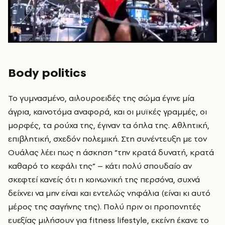
Body politics
To γυμνασμένο, αιλουροειδές της σώμα έγινε μία
άγρια, καινοτόμα αναφορά, και οι μυϊκές γραμμές, οι
μορφές, τα ρούχα της, έγιναν τα όπλα της. Αθλητική,
επιβλητική, σχεδόν πολεμική. Στη συνέντευξη με τον
Ουάλας λέει πως η άσκηση “την κρατά δυνατή, κρατά
καθαρό το κεφάλι της” – κάτι πολύ σπουδαίο αν
σκεφτεί κανείς ότι η κοινωνική της περσόνα, συχνά
δείχνει να μην είναι και εντελώς νηφάλια (είναι κι αυτό
μέρος της σαγήνης της). Πολύ πριν οι προπονητές
ευεξίας μιλήσουν για fitness lifestyle, εκείνη έκανε το