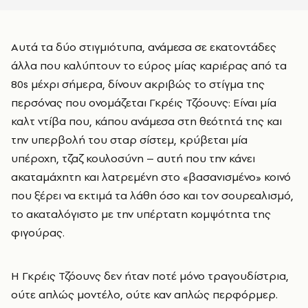
Aυτά τα δύο στιγμιότυπα, ανάμεσα σε εκατοντάδες
άλλα που καλύπτουν το εύρος μίας καριέρας από τα
80s μέχρι σήμερα, δίνουν ακριβώς το στίγμα της
περσόνας που ονομάζεται Γκρέις Τζόουνς: Είναι μία
καλτ ντίβα που, κάπου ανάμεσα στη θεότητά της και
την υπερβολή του σταρ σίστεμ, κρύβεται μία
υπέροχη, τζαζ κουλοσύνη – αυτή που την κάνει
ακαταμάχητη και λατρεμένη στο «βασανισμένο» κοινό
που ξέρει να εκτιμά τα λάθη όσο και τον σουρεαλισμό,
το ακαταλόγιστο με την υπέρτατη κομψότητα της
φιγούρας.
Η Γκρέις Τζόουνς δεν ήταν ποτέ μόνο τραγουδίστρια,
ούτε απλώς μοντέλο, ούτε καν απλώς περφόρμερ.