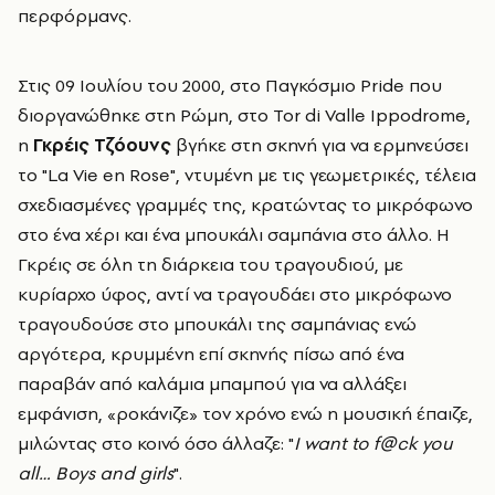
περφόρμανς.
Στις 09 Ιουλίου του 2000, στο Παγκόσμιο Pride που
διοργανώθηκε στη Ρώμη, στο Tor di Valle Ippodrome,
η
Γκρέις Τζόουνς
βγήκε στη σκηνή για να ερμηνεύσει
το "La Vie en Rose", ντυμένη με τις γεωμετρικές, τέλεια
σχεδιασμένες γραμμές της, κρατώντας το μικρόφωνο
στο ένα χέρι και ένα μπουκάλι σαμπάνια στο άλλο. Η
Γκρέις σε όλη τη διάρκεια του τραγουδιού, με
κυρίαρχο ύφος, αντί να τραγουδάει στο μικρόφωνο
τραγουδούσε στο μπουκάλι της σαμπάνιας ενώ
αργότερα, κρυμμένη επί σκηνής πίσω από ένα
παραβάν από καλάμια μπαμπού για να αλλάξει
εμφάνιση, «ροκάνιζε» τον χρόνο ενώ η μουσική έπαιζε,
μιλώντας στο κοινό όσο άλλαζε: "
I want to f@ck you
all… Boys and girls
".