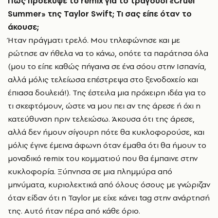
Πώς προέκυψε το
remix
για το τραγούδι «
Cruel
Summer
» της
Taylor
Swift
; Τι σας είπε όταν το
άκουσε;
Ήταν πράγματι τρελό. Μου τηλεφώνησε και με
ρώτησε αν ήθελα να το κάνω, οπότε τα παράτησα όλα
(μου το είπε καθώς πήγαινα σε ένα σόου στην Ισπανία,
αλλά μόλις τελείωσα επέστρεψα στο ξενοδοχείο και
έπιασα δουλειά!). Της έστειλα μια πρόχειρη ιδέα για το
τι σκεφτόμουν, ώστε να μου πει αν της άρεσε ή όχι η
κατεύθυνση πριν τελειώσω. Άκουσα ότι της άρεσε,
αλλά δεν ήμουν σίγουρη πότε θα κυκλοφορούσε, και
μόλις έγινε έμεινα άφωνη όταν έμαθα ότι θα ήμουν το
μοναδικό remix του κομματιού που θα έμπαινε στην
κυκλοφορία. Ξύπνησα σε μια πλημμύρα από
μηνύματα, κυριολεκτικά από όλους όσους με γνώριζαν
όταν είδαν ότι η Taylor με είχε κάνει tag στην ανάρτησή
της. Αυτό ήταν πέρα από κάθε όριο.