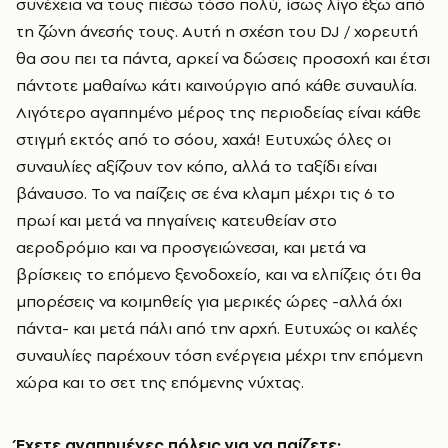
συνέχεια να τους πιέσω τόσο πολύ, ίσως λίγο έξω από
τη ζώνη άνεσής τους. Αυτή η σχέση του DJ / χορευτή
θα σου πει τα πάντα, αρκεί να δώσεις προσοχή και έτσι
πάντοτε μαθαίνω κάτι καινούργιο από κάθε συναυλία.
Λιγότερο αγαπημένο μέρος της περιοδείας είναι κάθε
στιγμή εκτός από το σόου, χαχά! Ευτυχώς όλες οι
συναυλίες αξίζουν τον κόπο, αλλά το ταξίδι είναι
βάναυσο. Το να παίζεις σε ένα κλαμπ μέχρι τις 6 το
πρωί και μετά να πηγαίνεις κατευθείαν στο
αεροδρόμιο και να προσγειώνεσαι, και μετά να
βρίσκεις το επόμενο ξενοδοχείο, και να ελπίζεις ότι θα
μπορέσεις να κοιμηθείς για μερικές ώρες -αλλά όχι
πάντα- και μετά πάλι από την αρχή. Ευτυχώς οι καλές
συναυλίες παρέχουν τόση ενέργεια μέχρι την επόμενη
χώρα και το σετ της επόμενης νύχτας.
Έχετε αγαπημένες πόλεις για να παίζετε;