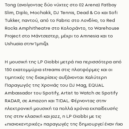
Ton
g (ανοίγοντας δύο νύχτες στο 02 Arena) Fatboy
Slim, Diplo, Mochakk, DJ Tennis, Dead & Co και Sofi
Tukker, παντού, από το Fabric στο Λονδίνο, το Red
Rocks Amphitheatre στο Κολοράντο, το Warehouse
Project στο Μάντσεστερ, μέχρι το Amnesia και το
Ushuaïa στην Ίμπιζα.
Η μουσική της LP Giobbi
μετρά πια περισσότερα από
150 εκατομμύρια
streams
στις πλατφόρμες και οι
τιμητικές της διακρίσεις αυξάνονται: Καλύτερη
Παραγωγός της Χρονιάς του DJ Mag, EQUAL
Ambassador του Spotify, Artist to Watch σε Spotify
R
ADAR, σε Amazon
και TIDAL
. Φέρνοντας στην
ηλεκτρονική μουσική τα πολλά χρόνια εκπαίδευσής
της στην κλασική και jazz, η LP Giobbi
με τις
«πιανοκεντρικές» παραγωγές της δημιουργεί έναν ήχο