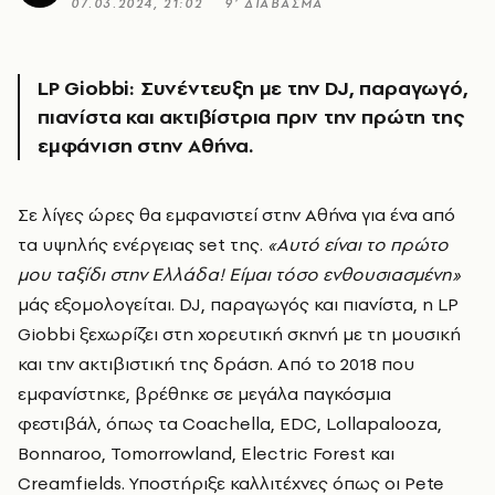
07.03.2024, 21:02
9’ ΔΙΑΒΑΣΜΑ
LP Giobbi: Συνέντευξη με την DJ, παραγωγό,
πιανίστα και ακτιβίστρια πριν την πρώτη της
εμφάνιση στην Αθήνα.
Σε λίγες ώρες θα εμφανιστεί στην Αθήνα για ένα από
τα υψηλής ενέργειας set
της.
«Αυτό είναι το πρώτο
μου ταξίδι στην Ελλάδα! Είμαι τόσο ενθουσιασμένη»
μάς εξομολογείται.
DJ, παραγωγός και πιανίστα, η LP
Giobbi
ξεχωρίζει στη χορευτική σκηνή με τη μουσική
και την ακτιβιστική της δράση. Από το 2018 που
εμφανίστηκε, βρέθηκε σε μεγάλα παγκόσμια
φεστιβάλ, όπως τα Coachella, EDC, Lollapalooza,
Bonnaroo, Tomorrowland, Electric Forest και
Creamfields. Υποστήριξε καλλιτέχνες όπως οι Pete