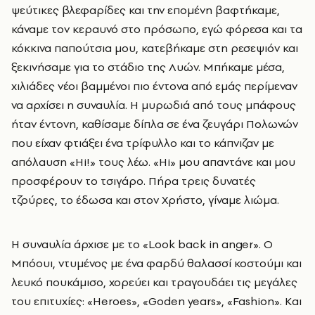
ψεύτικες βλεφαρίδες και την επομένη βαφτήκαμε,
κάναμε τον κεραυνό στο πρόσωπο, εγώ φόρεσα και τα
κόκκινα παπούτσια μου, κατεβήκαμε στη ρεσεψιόν και
ξεκινήσαμε για το στάδιο της Λυών. Μπήκαμε μέσα,
χιλιάδες νέοι βαμμένοι πιο έντονα από εμάς περίμεναν
να αρχίσει η συναυλία. Η μυρωδιά από τους μπάφους
ήταν έντονη, καθίσαμε δίπλα σε ένα ζευγάρι Πολωνών
που είχαν φτιάξει ένα τρίφυλλο και το κάπνιζαν με
απόλαυση «Hi!» τους λέω. «Ηi» μου απαντάνε και μου
προσφέρουν το τσιγάρο. Πήρα τρεις δυνατές
τζούρες, το έδωσα και στον Χρήστο, γίναμε λιώμα.
Η συναυλία άρχισε με το «Look back in anger». Ο
Μπόουι, ντυμένος με ένα φαρδύ θαλασσί κοστούμι και
λευκό πουκάμισο, χορεύει και τραγουδάει τις μεγάλες
του επιτυχίες: «Heroes», «Goden years», «Fashion». Kαι