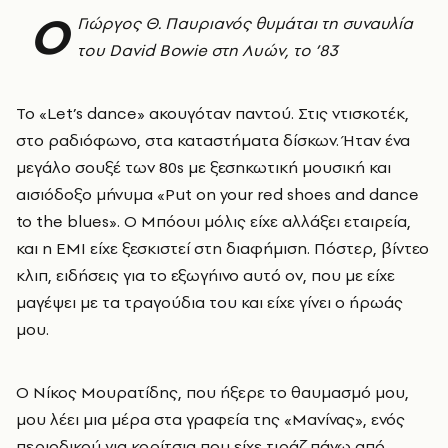
Ο
Γιώργος Θ. Παυριανός θυμάται τη συναυλία
του David Bowie στη Λυών, το ’83
Το «Let’s dance» ακουγόταν παντού. Στις ντισκοτέκ,
στο ραδιόφωνο, στα καταστήματα δίσκων. Ήταν ένα
μεγάλο σουξέ των 80s με ξεσηκωτική μουσική και
αισιόδοξο μήνυμα «Put on your red shoes and dance
to the blues». O Μπόουι μόλις είχε αλλάξει εταιρεία,
και η ΕΜΙ είχε ξεσκιστεί στη διαφήμιση. Πόστερ, βίντεο
κλιπ, ειδήσεις για το εξωγήινο αυτό ον, που με είχε
μαγέψει με τα τραγούδια του και είχε γίνει ο ήρωάς
μου.
Ο Νίκος Μουρατίδης, που ήξερε το θαυμασμό μου,
μου λέει μια μέρα στα γραφεία της «Μανίνας», ενός
περιοδικού για κορίτσια που είχε τιράζ πάνω από