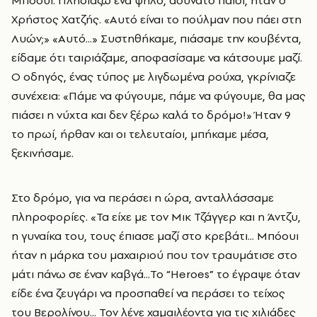
Χρήστος Χατζής. «Αυτό είναι το πούλμαν που πάει στη
Λυών;» «Αυτό...» Συστηθήκαμε, πιάσαμε την κουβέντα,
είδαμε ότι ταιριάζαμε, αποφασίσαμε να κάτσουμε μαζί.
Ο οδηγός, ένας τύπος με λιγδωμένα ρούχα, γκρίνιαζε
συνέχεια: «Πάμε να φύγουμε, πάμε να φύγουμε, θα μας
πιάσει η νύχτα και δεν ξέρω καλά το δρόμο!» Ήταν 9
το πρωί, ήρθαν και οι τελευταίοι, μπήκαμε μέσα,
ξεκινήσαμε.
Στο δρόμο, για να περάσει η ώρα, ανταλλάσσαμε
πληροφορίες. «Τα είχε με τον Μικ Τζάγγερ και η Άντζυ,
η γυναίκα του, τους έπιασε μαζί στο κρεβάτι... Mπόουι
ήταν η μάρκα του μαχαιριού που τον τραυμάτισε στο
μάτι πάνω σε έναν καβγά...Το “Ηeroes” το έγραψε όταν
είδε ένα ζευγάρι να προσπαθεί να περάσει το τείχος
του Βερολίνου... Τον λένε χαμαιλέοντα για τις χιλιάδες