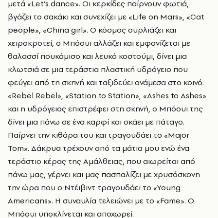
μετά «Let’s dance». Οι κερκίδες παίρνουν φωτιά,
βγάζει το σακάκι και συνεχίζει με «Life on Mars», «Cat
people», «China girl». Ο κόσμος ουρλιάζει και
χειροκροτεί, ο Μπόουι αλλάζει και εμφανίζεται με
θαλασσί πουκάμισο και λευκό κοστούμι, δίνει μια
κλωτσιά σε μια τεράστια πλαστική υδρόγειο που
φεύγει από τη σκηνή και ταξιδεύει ανάμεσα στο κοινό.
«Rebel Rebel», «Station to Station», «Ashes to Ashes»
και η υδρόγειος επιστρέφει στη σκηνή, ο Μπόουι της
δίνει μια πάνω σε ένα καρφί και σκάει με πάταγο.
Παίρνει την κιθάρα του και τραγουδάει το «Major
Tom». Δάκρυα τρέχουν από τα μάτια μου ενώ ένα
τεράστιο κέρας της Αμάλθειας, που αιωρείται από
πάνω μας, γέρνει και μας πασπαλίζει με χρυσόσκονη
την ώρα που ο Ντέιβιντ τραγουδάει το «Young
Americans». Η συναυλία τελειώνει με το «Fame». Ο
Μπόουι υποκλίνεται και αποχωρεί.