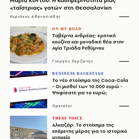
Μαρία Κοντού: Η καθημερινότητα μιας
«ταΐστριας» γατών στη Θεσσαλονίκη
Κυριάκος Αθανασιάδης
ON MY ROAD
Ταβέρνα Ανδρέας: κρητική
κουζίνα και μοναδική θέα στην
Αγία Τριάδα Ρεθύμνου
Γιώργος Ζαρζώνης
BUSINESS BACKSTAGE
Το νέο στοίχημα της Coca-Cola
- Οι μισθοί των 10.000 ευρώ -
Ψηφίσατε για το ευρώ;
Operator
THESS VOICE
Αλκαζάρ: Το στοίχημα της
επόμενης μέρας για το ιστορικό
μνημείο