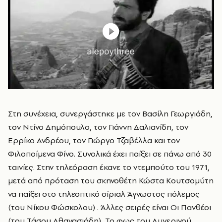
Στη συνέχεια, συνεργάστηκε με τον Βασίλη Γεωργιάδη,
τον Ντίνο Δημόπουλο, τον Γιάννη Δαλιανίδη, τον
Ερρίκο Ανδρέου, τον Γιώργο Τζαβέλλα και τον
Φιλοποίμενα Φίνο. Συνολικά έχει παίξει σε πάνω από 30
ταινίες. Στην τηλεόραση έκανε το ντεμπούτο του 1971,
μετά από πρόταση του σκηνοθέτη Κώστα Κουτσομύτη
να παίξει στο τηλεοπτικό σίριαλ Άγνωστος πόλεμος
(του Νίκου Φώσκολου) . Άλλες σειρές είναι Οι Πανθέοι
(του Τάσου Αθανασιάδη), Το φως του Αυγερινού,