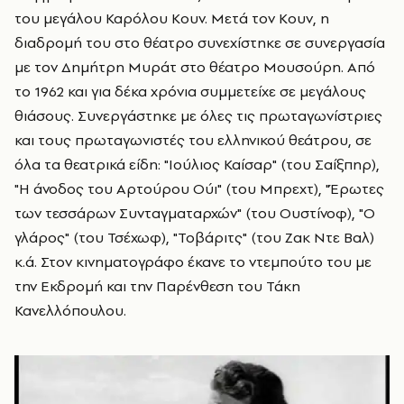
του μεγάλου Καρόλου Κουν. Μετά τον Κουν, η
διαδρομή του στο θέατρο συνεχίστηκε σε συνεργασία
με τον Δημήτρη Μυράτ στο θέατρο Μουσούρη. Από
το 1962 και για δέκα χρόνια συμμετείχε σε μεγάλους
θιάσους. Συνεργάστηκε με όλες τις πρωταγωνίστριες
και τους πρωταγωνιστές του ελληνικού θεάτρου, σε
όλα τα θεατρικά είδη: "Ιούλιος Καίσαρ" (του Σαίξπηρ),
"Η άνοδος του Αρτούρου Ούι" (του Μπρεχτ), "Έρωτες
των τεσσάρων Συνταγματαρχών" (του Ουστίνοφ), "Ο
γλάρος" (του Τσέχωφ), "Τοβάριτς" (του Ζακ Ντε Βαλ)
κ.ά. Στον κινηματογράφο έκανε το ντεμπούτο του με
την Εκδρομή και την Παρένθεση του Τάκη
Κανελλόπουλου.