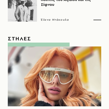
Σίφνου
Έλενα Ντάκουλα
ΣΤΗΛΕΣ