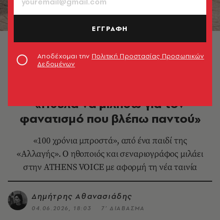
ΕΓΓΡΑΦΗ
© Τάσος Ανέστης
Αποδέχομαι την
Πολιτική Προστασίας Προσωπικών
Δεδομένων
ΚΙΝΗΜΑΤΟΓΡΑΦΟΣ
Αντώνης Τσιοτσιόπουλος:
«Ήθελα να μιλήσω για τον
φανατισμό που βλέπω παντού»
«100 χρόνια μπροστά», από ένα παιδί της
«Αλλαγής». Ο ηθοποιός και σεναριογράφος μιλάει
στην ATHENS VOICE με αφορμή τη νέα ταινία
Δημήτρης Αθανασιάδης
04.06.2026, 18:03
7’ ΔΙΑΒΑΣΜΑ