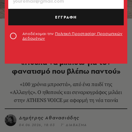
ΕΓΓΡΑΦΗ
© Τάσος Ανέστης
Αποδέχομαι την
Πολιτική Προστασίας Προσωπικών
Δεδομένων
ΚΙΝΗΜΑΤΟΓΡΑΦΟΣ
Αντώνης Τσιοτσιόπουλος:
«Ήθελα να μιλήσω για τον
φανατισμό που βλέπω παντού»
«100 χρόνια μπροστά», από ένα παιδί της
«Αλλαγής». Ο ηθοποιός και σεναριογράφος μιλάει
στην ATHENS VOICE με αφορμή τη νέα ταινία
Δημήτρης Αθανασιάδης
04.06.2026, 18:03
7’ ΔΙΑΒΑΣΜΑ