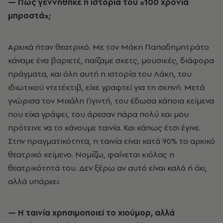
— Πώς γεννήθηκε η ιστορία του «100 χρόνια
μπροστά»;
Αρχικά ήταν θεατρικό. Με τον Μάκη Παπαδημητράτο
κάναμε ένα βαριετέ, παίζαμε σκετς, μουσικές, διάφορα
πράγματα, και όλη αυτή η ιστορία του Λάκη, του
ιδιωτικού ντετέκτιβ, είχε γραφτεί για τη σκηνή. Μετά
γνώρισα τον Μιχάλη Γιγιντή, του έδωσα κάποια κείμενα
που είχα γράψει, του άρεσαν πάρα πολύ και μου
πρότεινε να το κάνουμε ταινία. Και κάπως έτσι έγινε.
Στην πραγματικότητα, η ταινία είναι κατά 90% το αρχικό
θεατρικό κείμενο. Νομίζω, φαίνεται κιόλας η
θεατρικότητά του. Δεν ξέρω αν αυτό είναι καλό ή όχι,
αλλά υπάρχει.
— Η ταινία χρησιμοποιεί το χιούμορ, αλλά