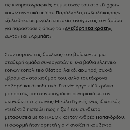
τις κινηματογραφικές συμμετοχές του στα «Digger»
και «Μαγνητικά πεδία». Παράλληλα, ο «Κωλόκαιρος»
εξελίχθηκε σε μεγάλη επιτυχία, ανοίγοντας τον δρόμο
για παραστάσεις όπως τα «
Ανεξάρτητα κράτη
»,
«Έντα» και «Αρμπάιτ».
Στον πυρήνα της δουλειάς του βρίσκονται μια
σταθερή ομάδα συνεργατών κι ένα βαθιά ελληνικό
κοινωνικοπολιτικό θέατρο: λαϊκό, αιχμηρό, συχνά
«βρόμικο» στο χιούμορ του, αλλά ταυτόχρονα
σοβαρό και διεισδυτικό. Στο νέο έργο «100 χρόνια
μπροστά», που συνυπογράφει σεναριακά με τον
σκηνοθέτη της ταινίας Μιχάλη Γιγιντή, ένας ιδιωτικός
ντετέκτιβ πιστεύει πως η ζωή του συνδέεται
μεταφυσικά με το ΠΑΣΟΚ και τον Ανδρέα Παπανδρέου.
Η αφορμή ήταν αρκετή για ν’ ανοίξει η κουβέντα.