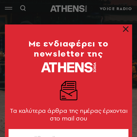
VOICE RADIO
Mε ενδιαφέρει το
newsletter της
Tα καλύτερα άρθρα της ημέρας έρχονται
στο mail σου