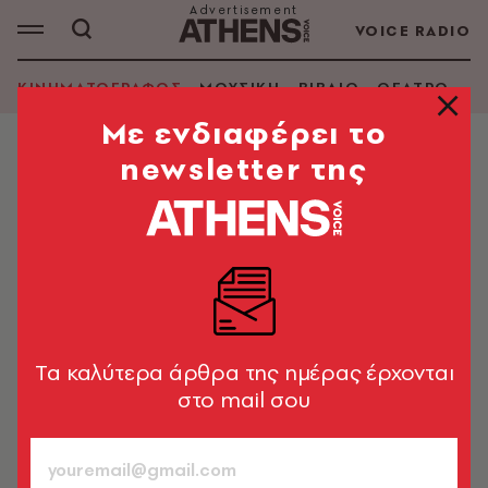
VOICE RADIO
ΚΙΝΗΜΑΤΟΓΡΑΦΟΣ
ΜΟΥΣΙΚΗ
ΒΙΒΛΙΟ
ΘΕΑΤΡΟ - Ο
Mε ενδιαφέρει το
newsletter της
ΚΙΝΗΜΑΤΟΓΡΑΦΟΣ
Michael: Κυκλοφόρησε το πρώτο
τρέιλερ για τη βιογραφική ταινία
του Μάικλ Τζάκσον
Η ζωή του «βασιλιά της ποπ» ζωντανεύει στη μεγάλη
οθόνη με πρωταγωνιστή τον ανιψιό του
Tα καλύτερα άρθρα της ημέρας έρχονται
στο mail σου
Newsroom
08.11.2025, 15:14
1’ ΔΙΑΒΑΣΜΑ