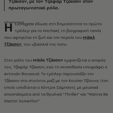
Τζάκσον, με τον Τζαφάρ Τζάκσον στον
πρωταγωνιστικό ρόλο.
Η
Lionsgate έδωσε στη δημοσιότητα το πρώτο
τρέιλερ για το Michael, τη βιογραφική ταινία
που αφηγείται τη ζωή και την πορεία του
Μάικλ
Τζάκσον
, του «βασιλιά της ποπ».
Στον ρόλο του
Μάιλκ Τζάκσον
εμφανίζεται ο ανιψιός
του, Τζαφάρ Τζάκσον, ενώ τη σκηνοθεσία υπογράφει ο
Αντουάν Φουκουά. Το τρέιλερ παρουσιάζει τον
Τζάκσον στο στούντιο μαζί με τον Κουίνσι Τζόουνς (τον
οποίο υποδύεται ο Κέντρικ Σάμπσον), με μουσικά
αποσπάσματα από τα θρυλικά “Thriller” και “Wanna Be
Startin’ Somethin’”.