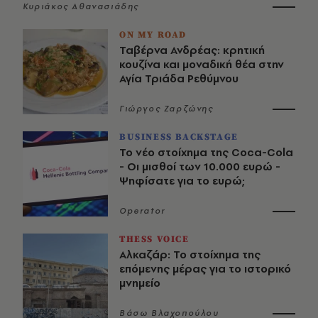
Κυριάκος Αθανασιάδης
ON MY ROAD
Ταβέρνα Ανδρέας: κρητική
κουζίνα και μοναδική θέα στην
Αγία Τριάδα Ρεθύμνου
Γιώργος Ζαρζώνης
BUSINESS BACKSTAGE
Το νέο στοίχημα της Coca-Cola
- Οι μισθοί των 10.000 ευρώ -
Ψηφίσατε για το ευρώ;
Operator
THESS VOICE
Αλκαζάρ: Το στοίχημα της
επόμενης μέρας για το ιστορικό
μνημείο
Βάσω Βλαχοπούλου