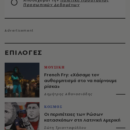
Αποδέχομαι την
Πολιτική Προστασίας
Προσωπικών Δεδομένων
EΠΙΛΟΓΈΣ
ΜΟΥΣΙΚΗ
French Fry: «Χάσαμε τον
αυθορμητισμό στο να παίρνουμε
ρίσκα»
Δημήτρης Αθανασιάδης
ΚΟΣΜΟΣ
Οι περιπέτειες των Ρώσων
κατασκόπων στη Λατινική Αμερική
Σώτη Τριανταφύλλου