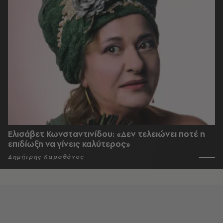
Ελισάβετ Κωνσταντινίδου: «Δεν τελειώνει ποτέ η
επιδίωξη να γίνεις καλύτερος»
Δημήτρης Καραθάνος