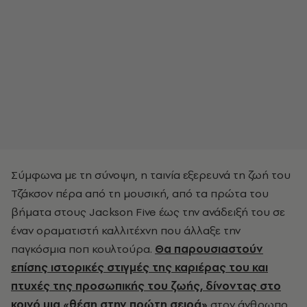
Σύμφωνα με τη σύνοψη, η ταινία εξερευνά τη ζωή του
Τζάκσον πέρα από τη μουσική, από τα πρώτα του
βήματα στους Jackson Five έως την ανάδειξή του σε
έναν οραματιστή καλλιτέχνη που άλλαξε την
παγκόσμια ποπ κουλτούρα.
Θα παρουσιαστούν
επίσης ιστορικές στιγμές της καριέρας του και
πτυχές της προσωπικής του ζωής, δίνοντας στο
κοινό μια «θέση στην πρώτη σειρά»
στον άνθρωπο