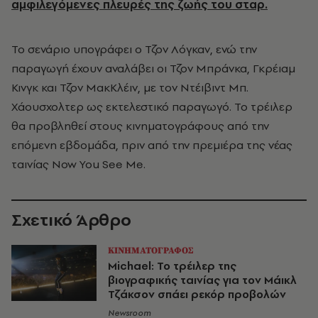
αμφιλεγόμενες πλευρές της ζωής του σταρ.
Το σενάριο υπογράφει ο Τζον Λόγκαν, ενώ την
παραγωγή έχουν αναλάβει οι Τζον Μπράνκα, Γκρέιαμ
Κινγκ και Τζον ΜακΚλέιν, με τον Ντέιβιντ Μπ.
Χάουσχολτερ ως εκτελεστικό παραγωγό. Το τρέιλερ
θα προβληθεί στους κινηματογράφους από την
επόμενη εβδομάδα, πριν από την πρεμιέρα της νέας
ταινίας Now You See Me.
Σχετικό Άρθρο
ΚΙΝΗΜΑΤΟΓΡΑΦΟΣ
Michael: Το τρέιλερ της
βιογραφικής ταινίας για τον Μάικλ
Τζάκσον σπάει ρεκόρ προβολών
Newsroom