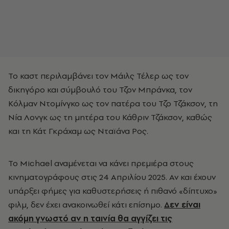
Το καστ περιλαμβάνει τον Μάιλς Τέλερ ως τον
δικηγόρο και σύμβουλό του Τζον Μπράνκα, τον
Κόλμαν Ντομίνγκο ως τον πατέρα του Τζο Τζάκσον, τη
Νία Λονγκ ως τη μητέρα του Κάθριν Τζάκσον, καθώς
και τη Κάτ Γκράχαμ ως Νταϊάνα Ρος.
Το Michael αναμένεται να κάνει πρεμιέρα στους
κινηματογράφους στις 24 Απριλίου 2025. Αν και έχουν
υπάρξει φήμες για καθυστερήσεις ή πιθανό «δίπτυχο»
φιλμ, δεν έχει ανακοινωθεί κάτι επίσημο.
Δεν είναι
ακόμη γνωστό αν η ταινία θα αγγίζει τις