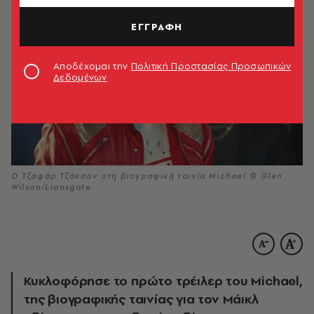
ΕΓΓΡΑΦΗ
Αποδέχομαι την
Πολιτική Προστασίας Προσωπικών
Δεδομένων
Ο Τζαφάρ Τζάκσον στη βιογραφική ταινία Michael © Glen
Wilson/Lionsgate
Κυκλοφόρησε το πρώτο τρέιλερ του Michael,
της βιογραφικής ταινίας για τον Μάικλ