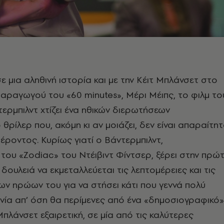
ε μια αληθινή ιστορία και με την Κέιτ Μπλάνσετ στο
αραγωγού του «60 minutes», Μέρι Μέιπς, το φιλμ το
τερμπιλντ χτίζει ένα ηθικών διερωτήσεων
θρίλερ που, ακόμη κι αν μοιάζει, δεν είναι απαραίτη
φέροντος. Κυρίως γιατί ο Βάντερμπιλντ,
ου «Zodiac» του Ντέιβιντ Φίντσερ, ξέρει στην πρώ
δουλειά να εκμεταλλεύεται τις λεπτομέρειες και τις
ν ηρώων του για να στήσει κάτι που γεννά πολύ
ία απ’ όση θα περίμενες από ένα «δημοσιογραφικό»
 Μπλάνσετ εξαιρετική, σε μία από τις καλύτερες