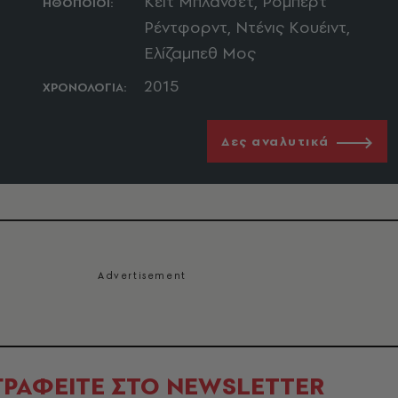
Κέιτ Μπλάνσετ, Ρόμπερτ
ΗΘΟΠΟΙΟΙ:
Ρέντφορντ, Ντένις Κουέιντ,
Ελίζαμπεθ Μος
2015
ΧΡΟΝΟΛΟΓΙΑ:
Δες αναλυτικά
ΓΡΑΦΕΙΤΕ ΣΤΟ NEWSLETTER