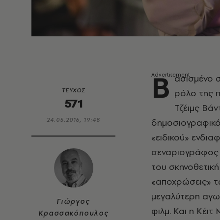
Β
ασισμένο σ
ΤΕΥΧΟΣ
ρόλο της π
571
Τζέιμς Βάν
24.05.2016, 19:48
δημοσιογραφικό 
«ειδικού» ενδια
σεναριογράφος τ
του σκηνοθετική 
«αποχρώσεις» τω
μεγαλύτερη αγων
Γιώργος
φιλμ. Και η Κέιτ
Κρασσακόπουλος