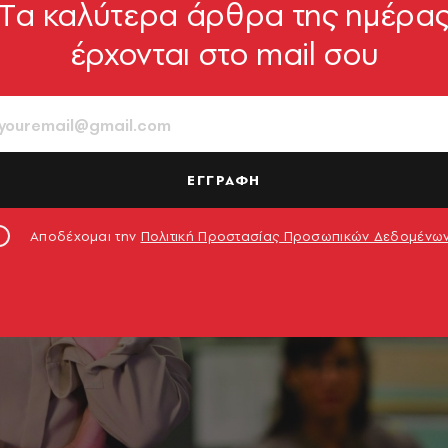
Tα καλύτερα άρθρα της ημέρα
έρχονται στο mail σου
ΕΓΓΡΑΦΗ
Αποδέχομαι την
Πολιτική Προστασίας Προσωπικών Δεδομένω