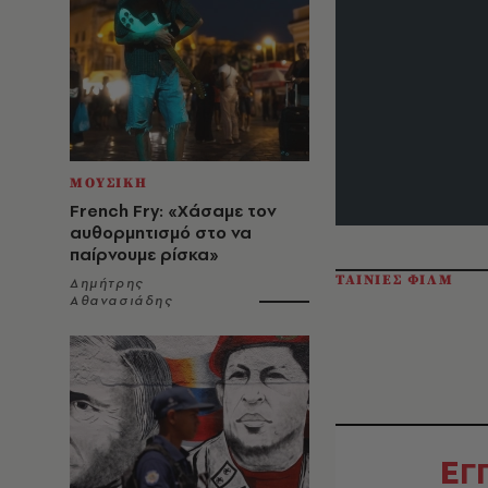
ΜΟΥΣΙΚΗ
French Fry: «Χάσαμε τον
αυθορμητισμό στο να
παίρνουμε ρίσκα»
ΤΑΙΝΙΕΣ ΦΙΛΜ
Δημήτρης
Αθανασιάδης
Ε
Γ