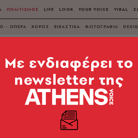
Α
ΠΟΛΙΤΙΣΜΟΣ
LIFE
LOOK
YOUR VOICE
VIRAL
Ζ
Ο - ΟΠΕΡΑ
ΧΟΡΟΣ
ΕΙΚΑΣΤΙΚΑ
ΦΩΤΟΓΡΑΦΙΑ
DESI
Mε ενδιαφέρει το
newsletter της