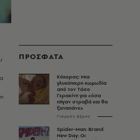
ΠΡΟΣΦΑΤΑ
υ
Κόκορας: Μια
τα
γλυκόπικρη κωμωδία
από τον Τάσο
Γερακίνη για «όσα
τη
πήγαν στραβά και θα
ξαναπάνε»
Γιώργος Δήμος
Spider-Man: Brand
New Day: Οι