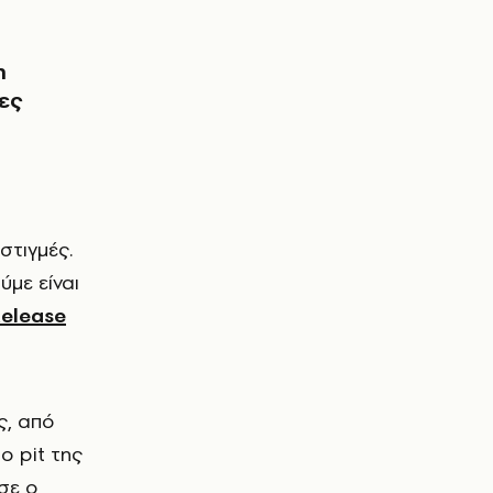
η
ες
ύμε είναι
elease
ς, από
ο pit της
σε ο