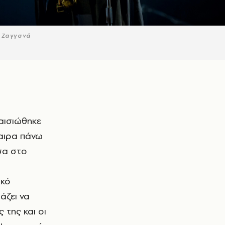
 Ζαγγανά
φαιρα πάνω
σα στο
ακό
άζει να
 της και οι