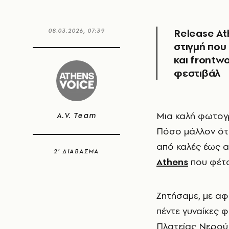
Release At
08.03.2026, 07:39
στιγμή που
και frontw
φεστιβάλ
Μια καλή φωτογραφία βοηθά τη μνήμη να επιστρέφει σε χαρούμενες στιγμές.
A.V. Team
Πόσο μάλλον όταν
από καλές έως 
2’ ΔΙΑΒΑΣΜΑ
Athens
που φέτος
Ζητήσαμε, με αφ
πέντε γυναίκες 
Πλατείας Νερού,