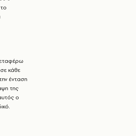
 το
α
 μεταφέρω
 σε κάθε
την ένταση
αψη της
 αυτός ο
ικό.