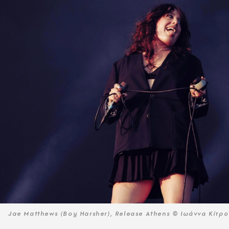
Jae Matthews (Boy Harsher), Release Athens © Ιωάννα Κίτρ