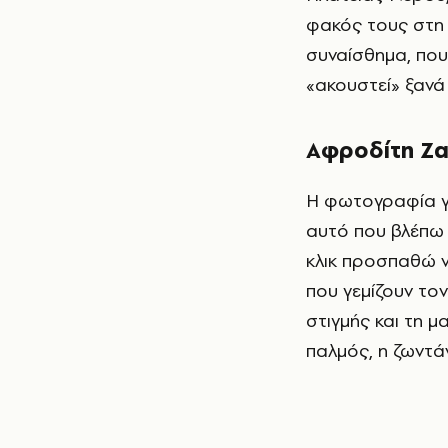
φακός τους στη
συναίσθημα, που
«ακουστεί» ξανά
Αφροδίτη Ζ
Η φωτογραφία γι
αυτό που βλέπω 
κλικ προσπαθώ ν
που γεμίζουν το
στιγμής και τη μ
παλμός, η ζωντάν