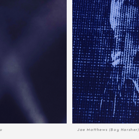
ου
Jae Matthews (Boy Harsher)