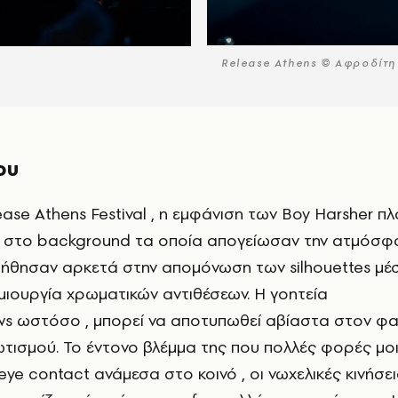
Release Athens © Αφροδίτη
ου
ls στο background τα οποία απογείωσαν την ατμόσ
οήθησαν αρκετά στην απομόνωση των silhouettes μέ
μιουργία χρωματικών αντιθέσεων. Η γοητεία
ws ωστόσο , μπορεί να αποτυπωθεί αβίαστα στον φ
ισμού. Το έντονο βλέμμα της που πολλές φορές μοι
ye contact ανάμεσα στο κοινό , οι νωχελικές κινήσεις