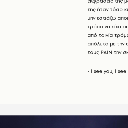
εκφράσεις της μ
της ήταν τόσο κ
μην εστιάζω απο
τρόπο να είχα απ
από ταινία τρόμ
απόλυτα με την 
τους PAIN την σκ
- I see you, I s