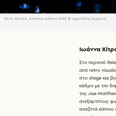
Κάιλι Μινόγκ, Release Athens 2025 © Αφροδίτη Ζαγγανά
Ιωάννα Κίτρ
Στο περσινό Release Athens Festival , η εμφάνιση των Boy Harsher πλαισιώθηκε
από retro visua
στο stage και β
κάδρο με την δη
της Jae Matthe
ανεξαρτήτως φωτ
αναζητά κάποιο e