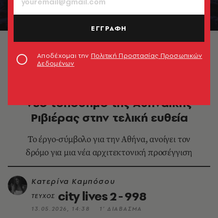
ΕΓΓΡΑΦΗ
Αποδέχομαι την
Πολιτική Προστασίας Προσωπικών
Δεδομένων
DESIGN & ΑΡΧΙΤΕΚΤΟΝΙΚΗ
Riviera Tower στο Ελληνικό: Το
νέο τοπόσημο της Αθηναϊκής
Ριβιέρας στην τελική ευθεία
Το έργο-σύμβολο για την Αθήνα, ανοίγει τον
δρόμο για μια νέα αρχιτεκτονική προσέγγιση
Κατερίνα Καμπόσου
city lives 2 - 998
ΤΕΥΧΟΣ
13.05.2026, 14:38
1’ ΔΙΑΒΑΣΜΑ