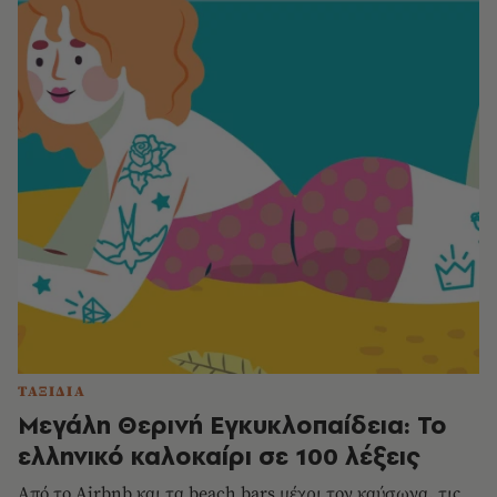
ΤΑΞΙΔΙΑ
Μεγάλη Θερινή Εγκυκλοπαίδεια: Το
ελληνικό καλοκαίρι σε 100 λέξεις
Από το Airbnb και τα beach bars μέχρι τον καύσωνα, τις