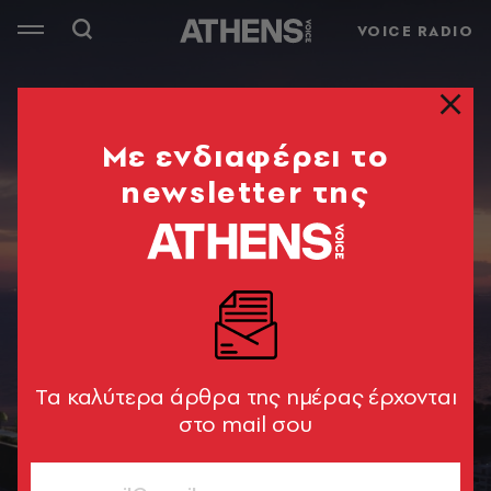
VOICE RADIO
Mε ενδιαφέρει το
newsletter της
Tα καλύτερα άρθρα της ημέρας έρχονται
στο mail σου