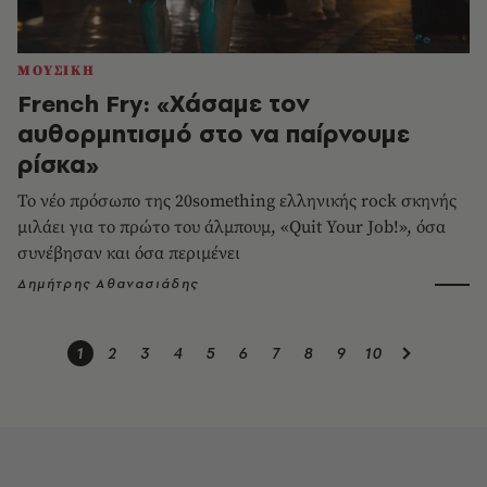
ΜΟΥΣΙΚΗ
French Fry: «Χάσαμε τον
αυθορμητισμό στο να παίρνουμε
ρίσκα»
Το νέο πρόσωπο της 20something ελληνικής rock σκηνής
μιλάει για το πρώτο του άλμπουμ, «Quit Your Job!», όσα
συνέβησαν και όσα περιμένει
Δημήτρης Αθανασιάδης
1
2
3
4
5
6
7
8
9
10