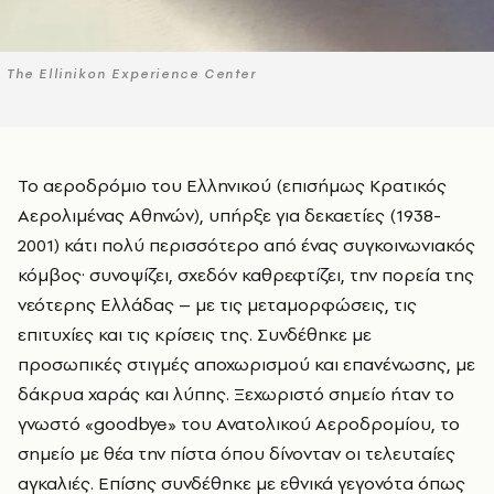
The Ellinikon Experience Center
Το αεροδρόμιο του Ελληνικού (επισήμως Κρατικός
Αερολιμένας Αθηνών), υπήρξε για δεκαετίες (1938-
2001) κάτι πολύ περισσότερο από ένας συγκοινωνιακός
κόμβος· συνοψίζει, σχεδόν καθρεφτίζει, την πορεία της
νεότερης Ελλάδας – με τις μεταμορφώσεις, τις
επιτυχίες και τις κρίσεις της. Συνδέθηκε με
προσωπικές στιγμές αποχωρισμού και επανένωσης, με
δάκρυα χαράς και λύπης. Ξεχωριστό σημείο ήταν το
γνωστό «goodbye» του Ανατολικού Αεροδρομίου, το
σημείο με θέα την πίστα όπου δίνονταν οι τελευταίες
αγκαλιές. Ε
πίσης
συνδέθηκε με εθνικά γεγονότα όπως