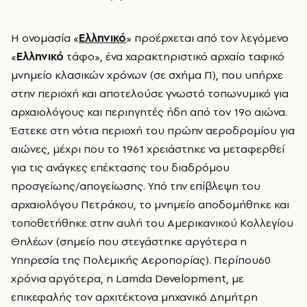
Η ονομασία «
Ελληνικό
» προέρχεται από τον λεγόμενο
«
Ελληνικό
τάφο», ένα χαρακτηριστικό αρχαίο ταφικό
μνημείο κλασικών χρόνων (σε σχήμα Π), που υπήρχε
στην περιοχή και αποτελούσε γνωστό τοπωνυμικό για
αρχαιολόγους και περιηγητές ήδη από τον 19ο αιώνα.
Έστεκε στη νότια περιοχή του πρώην αεροδρομίου για
αιώνες, μέχρι που το 1961 χρειάστηκε να μεταφερθεί
για τις ανάγκες επέκτασης του διαδρόμου
προσγείωης/απογείωσης. Υπό την επίβλεψη του
αρχαιολόγου Πετράκου, το μνημείο αποδομήθηκε και
τοποθετήθηκε στην αυλή του Αμερικανικού Κολλεγίου
Θηλέων (σημείο που στεγάστηκε αργότερα η
Υπηρεσία της Πολεμικής Αεροπορίας). Π
ερίπου
60
χρόνια αργότερα, η Lamda Development, με
επικεφαλής τον αρχιτέκτονα μηχανικό Δημήτρη