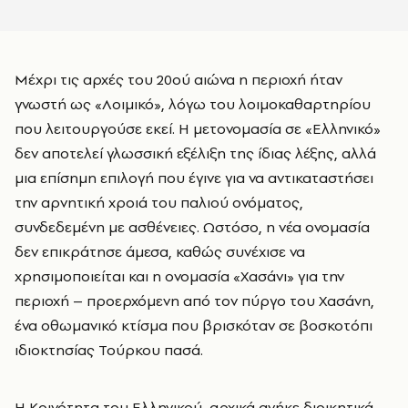
Μέχρι τις αρχές του 20ού αιώνα η περιοχή ήταν
γνωστή ως «Λοιμικό», λόγω του λοιμοκαθαρτηρίου
που λειτουργούσε εκεί. Η μετονομασία σε «Ελληνικό»
δεν αποτελεί γλωσσική εξέλιξη της ίδιας λέξης, αλλά
μια επίσημη επιλογή που έγινε για να αντικαταστήσει
την αρνητική χροιά του παλιού ονόματος,
συνδεδεμένη με ασθένειες. Ωστόσο, η νέα ονομασία
δεν επικράτησε άμεσα, καθώς συνέχισε να
χρησιμοποιείται και η ονομασία «Χασάνι» για την
περιοχή – προερχόμενη από τον πύργο του Χασάνη,
ένα οθωμανικό κτίσμα που βρισκόταν σε βοσκοτόπι
ιδιοκτησίας Τούρκου πασά.
Η Κοινότητα του Ελληνικού, αρχικά ανήκε διοικητικά