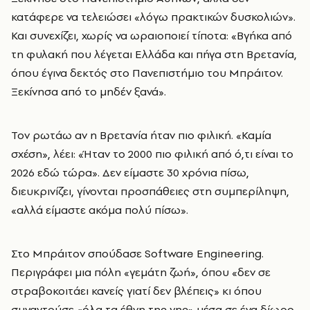
κατάφερε να τελειώσει «λόγω πρακτικών δυσκολιών».
Και συνεχίζει, χωρίς να ωραιοποιεί τίποτα: «Βγήκα από
τη φυλακή που λέγεται Ελλάδα και πήγα στη Βρετανία,
όπου έγινα δεκτός στο Πανεπιστήμιο του Μπράιτον.
Ξεκίνησα από το μηδέν ξανά».
Τον ρωτάω αν η Βρετανία ήταν πιο φιλική. «Καμία
σχέση», λέει: «Ήταν το 2000 πιο φιλική από ό,τι είναι το
2026 εδώ τώρα». Δεν είμαστε 30 χρόνια πίσω,
διευκρινίζει, γίνονται προσπάθειες στη συμπερίληψη,
«αλλά είμαστε ακόμα πολύ πίσω».
Στο Μπράιτον σπούδασε Software Engineering.
Περιγράφει μια πόλη «γεμάτη ζωή», όπου «δεν σε
στραβοκοιτάει κανείς γιατί δεν βλέπεις» κι όπου
συναντούσε «όλα τα έθνη της γης» μέσα σε ένα δίωρο