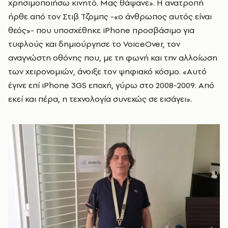
χρησιμοποιήσω κινητό. Μας θάψανε». Η ανατροπή
ήρθε από τον Στιβ Τζομπς -«ο άνθρωπος αυτός είναι
θεός»- που υποσχέθηκε iPhone προσβάσιμο για
τυφλούς και δημιούργησε το VoiceOver, τον
αναγνώστη οθόνης που, με τη φωνή και την αλλοίωση
των χειρονομιών, άνοιξε τον ψηφιακό κόσμο. «Αυτό
έγινε επί iPhone 3GS εποχή, γύρω στο 2008-2009. Από
εκεί και πέρα, η τεχνολογία συνεχώς σε εισάγει».