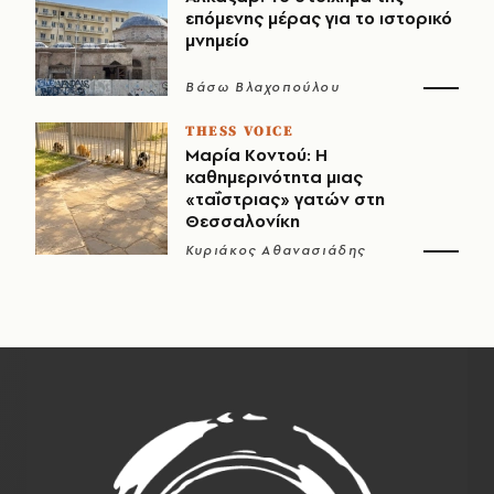
επόμενης μέρας για το ιστορικό
μνημείο
Βάσω Βλαχοπούλου
THESS VOICE
Μαρία Κοντού: Η
καθημερινότητα μιας
«ταΐστριας» γατών στη
Θεσσαλονίκη
Κυριάκος Αθανασιάδης