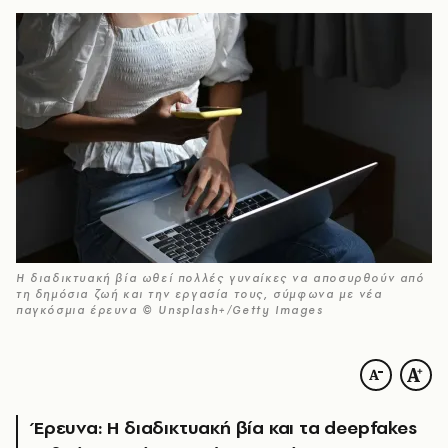
Η διαδικτυακή βία ωθεί πολλές γυναίκες να αποσυρθούν από
τη δημόσια ζωή και την εργασία τους, σύμφωνα με νέα
παγκόσμια έρευνα © Unsplash+/Getty Images
Έρευνα: Η διαδικτυακή βία και τα deepfakes