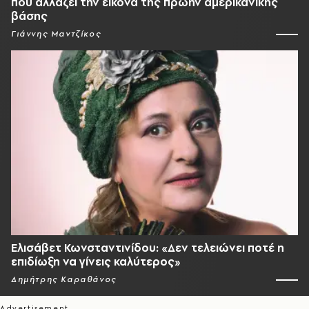
που αλλάζει την εικόνα της πρώην αμερικανικής
βάσης
Γιάννης Μαντζίκος
Ελισάβετ Κωνσταντινίδου: «Δεν τελειώνει ποτέ η
επιδίωξη να γίνεις καλύτερος»
Δημήτρης Καραθάνος