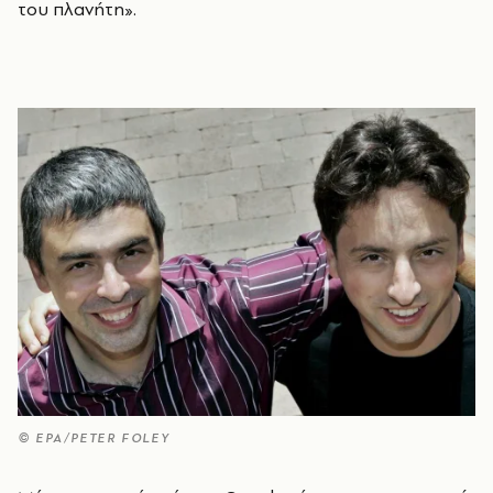
του πλανήτη».
© EPA/PETER FOLEY