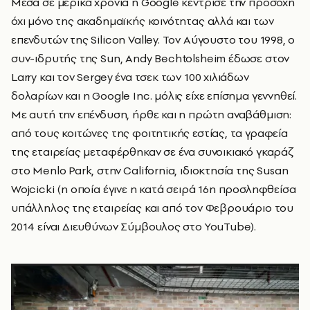
Μέσα σε μερικά χρόνια η Google κέντρισε την προσοχή
όχι μόνο της ακαδημαϊκής κοινότητας αλλά και των
επενδυτών της Silicon Valley. Τον Αύγουστο του 1998, ο
συν-ιδρυτής της Sun, Andy Bechtolsheim έδωσε στον
Larry και τον Sergey ένα τσεκ των 100 χιλιάδων
δολαρίων και η Google Inc. μόλις είχε επίσημα γεννηθεί.
Με αυτή την επένδυση, ήρθε και η πρώτη αναβάθμιση:
από τους κοιτώνες της φοιτητικής εστίας, τα γραφεία
της εταιρείας μεταφέρθηκαν σε ένα συνοικιακό γκαράζ
στο Menlo Park, στην California, ιδιοκτησία της Susan
Wojcicki (η οποία έγινε η κατά σειρά 16η προσληφθείσα
υπάλληλος της εταιρείας και από τον Φεβρουάριο του
2014 είναι Διευθύνων Σύμβουλος στο YouTube).