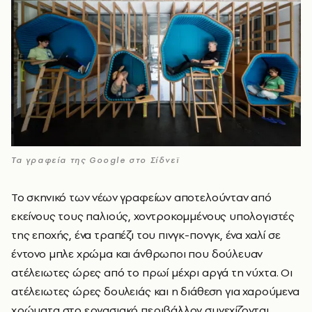
Τα γραφεία της Google στο Σίδνεϊ
Το σκηνικό των νέων γραφείων αποτελούνταν από
εκείνους τους παλιούς, χοντροκομμένους υπολογιστές
της εποχής, ένα τραπέζι του πινγκ-πονγκ, ένα χαλί σε
έντονο μπλε χρώμα και άνθρωποι που δούλευαν
ατέλειωτες ώρες από το πρωί μέχρι αργά τη νύχτα. Οι
ατέλειωτες ώρες δουλειάς και η διάθεση για χαρούμενα
χρώματα στο εργασιακό περιβάλλον συνεχίζονται