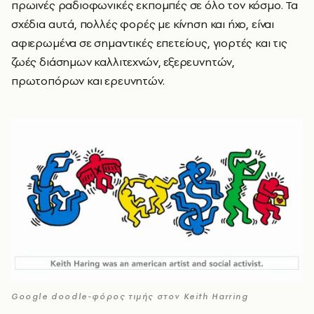
πρωινές ραδιοφωνικές εκπομπές σε όλο τον κόσμο. Τα
σχέδια αυτά, πολλές φορές με κίνηση και ήχο, είναι
αφιερωμένα σε σημαντικές επετείους, γιορτές και τις
ζωές διάσημων καλλιτεχνών, εξερευνητών,
πρωτοπόρων και ερευνητών.
Google doodle-φόρος τιμής στον Keith Harring