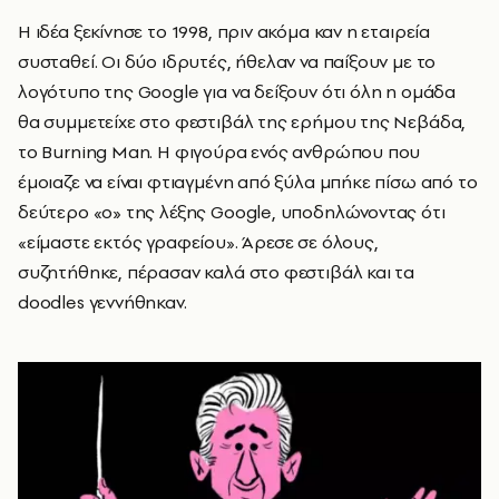
Η ιδέα ξεκίνησε το 1998, πριν ακόμα καν η εταιρεία
συσταθεί. Οι δύο ιδρυτές, ήθελαν να παίξουν με το
λογότυπο της Google για να δείξουν ότι όλη η ομάδα
θα συμμετείχε στο φεστιβάλ της ερήμου της Νεβάδα,
το Burning Man. Η φιγούρα ενός ανθρώπου που
έμοιαζε να είναι φτιαγμένη από ξύλα μπήκε πίσω από το
δεύτερο «ο» της λέξης Google, υποδηλώνοντας ότι
«είμαστε εκτός γραφείου». Άρεσε σε όλους,
συζητήθηκε, πέρασαν καλά στο φεστιβάλ και τα
doodles γεννήθηκαν.