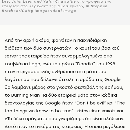
Lee, John Leen and Yatin Chawathe στα γραφεία της
εταιρίας στο Κέρκλαντ της Ουάσινγκτον, © Stephen
Brashear/Getty Images/Ideal Image
Από την αρχή ακόμα, φαινόταν η παιχνιδιάρικη
διάθεση των δύο συνεργατών. Το κουτί του βασικού
server της εταιρείας ήταν συναρμολογημένο από
τουβλάκια Lego, ενώ το πρώτο “Doodle” του 1998
ήταν η φιγούρα ενός ανθρώπου στη μέση του
λογότυπου που δήλωνε ότι όλη η ομάδα της Google
θα λάμβανε μέρος στο γνωστό φεστιβάλ της ερήμου,
το Burning Man. Τα δύο εταιρικά μότο στον κώδικα
δεοντολογίας της Google ήταν: “Don't be evil” και “The
ten things we know to be true”. «Μην είστε κακοί» και
«Τα δέκα πράγματα που γνωρίζουμε ότι είναι αλήθεια».
Αυτό ήταν το πνεύμα της εταιρείας. Η οποία μεγάλωσε