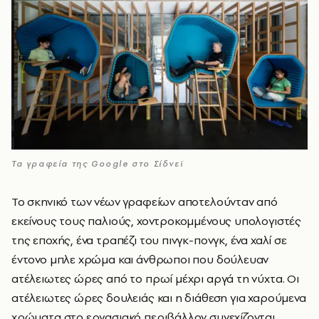
Τα γραφεία της Google στο Σίδνεϊ
Το σκηνικό των νέων γραφείων αποτελούνταν από
εκείνους τους παλιούς, χοντροκομμένους υπολογιστές
της εποχής, ένα τραπέζι του πινγκ-πονγκ, ένα χαλί σε
έντονο μπλε χρώμα και άνθρωποι που δούλευαν
ατέλειωτες ώρες από το πρωί μέχρι αργά τη νύχτα. Οι
ατέλειωτες ώρες δουλειάς και η διάθεση για χαρούμενα
χρώματα στο εργασιακό περιβάλλον συνεχίζονται