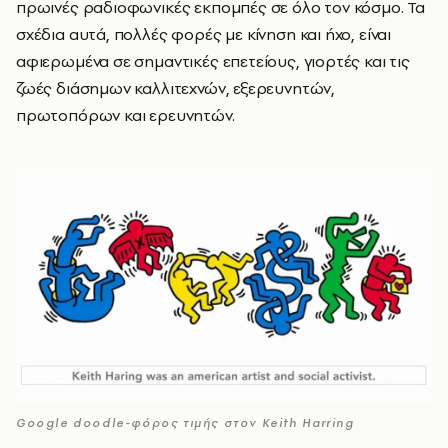
πρωινές ραδιοφωνικές εκπομπές σε όλο τον κόσμο. Τα
σχέδια αυτά, πολλές φορές με κίνηση και ήχο, είναι
αφιερωμένα σε σημαντικές επετείους, γιορτές και τις
ζωές διάσημων καλλιτεχνών, εξερευνητών,
πρωτοπόρων και ερευνητών.
Google doodle-φόρος τιμής στον Keith Harring