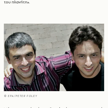
του πλανήτη».
© EPA/PETER FOLEY