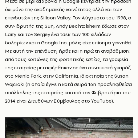
Μέσα σε μερικά χρόνια η Google κέντρισε την προσοχή
όχι μόνο της ακαδημαϊκής κοινότητας αλλά και των
επενδυτών της Silicon Valley. Τον Αύγουστο του 1998, ο
συν-ιδρυτής της Sun, Andy Bechtolsheim έδωσε στον
Larry και τον Sergey ένα τσεκ των 100 χιλιάδων
δολαρίων και η Google Inc. μόλις είχε επίσημα γεννηθεί.
Με αυτή την επένδυση, ήρθε και η πρώτη αναβάθμιση:
από τους κοιτώνες της φοιτητικής εστίας, τα γραφεία
της εταιρείας μεταφέρθηκαν σε ένα συνοικιακό γκαράζ
στο Menlo Park, στην California, ιδιοκτησία της Susan
Wojcicki (η οποία έγινε η κατά σειρά 16η προσληφθείσα
υπάλληλος της εταιρείας και από τον Φεβρουάριο του
2014 είναι Διευθύνων Σύμβουλος στο YouTube).