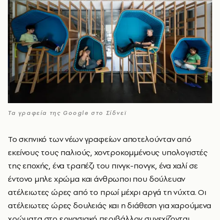
Τα γραφεία της Google στο Σίδνεϊ
Το σκηνικό των νέων γραφείων αποτελούνταν από
εκείνους τους παλιούς, χοντροκομμένους υπολογιστές
της εποχής, ένα τραπέζι του πινγκ-πονγκ, ένα χαλί σε
έντονο μπλε χρώμα και άνθρωποι που δούλευαν
ατέλειωτες ώρες από το πρωί μέχρι αργά τη νύχτα. Οι
ατέλειωτες ώρες δουλειάς και η διάθεση για χαρούμενα
χρώματα στο εργασιακό περιβάλλον συνεχίζονται