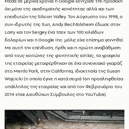
Μέσα σε μερικά χρόνια η Google κέντρισε την προσοχή
όχι μόνο της ακαδημαϊκής κοινότητας αλλά και των
επενδυτών της Silicon Valley. Τον Αύγουστο του 1998, ο
συν-ιδρυτής της Sun, Andy Bechtolsheim έδωσε στον
Larry και τον Sergey ένα τσεκ των 100 χιλιάδων
δολαρίων και η Google Inc. μόλις είχε επίσημα γεννηθεί.
Με αυτή την επένδυση, ήρθε και η πρώτη αναβάθμιση:
από τους κοιτώνες της φοιτητικής εστίας, τα γραφεία
της εταιρείας μεταφέρθηκαν σε ένα συνοικιακό γκαράζ
στο Menlo Park, στην California, ιδιοκτησία της Susan
Wojcicki (η οποία έγινε η κατά σειρά 16η προσληφθείσα
υπάλληλος της εταιρείας και από τον Φεβρουάριο του
2014 είναι Διευθύνων Σύμβουλος στο YouTube).