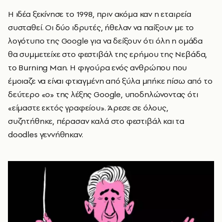
Η ιδέα ξεκίνησε το 1998, πριν ακόμα καν η εταιρεία
συσταθεί. Οι δύο ιδρυτές, ήθελαν να παίξουν με το
λογότυπο της Google για να δείξουν ότι όλη η ομάδα
θα συμμετείχε στο φεστιβάλ της ερήμου της Νεβάδα,
το Burning Man. Η φιγούρα ενός ανθρώπου που
έμοιαζε να είναι φτιαγμένη από ξύλα μπήκε πίσω από το
δεύτερο «ο» της λέξης Google, υποδηλώνοντας ότι
«είμαστε εκτός γραφείου». Άρεσε σε όλους,
συζητήθηκε, πέρασαν καλά στο φεστιβάλ και τα
doodles γεννήθηκαν.