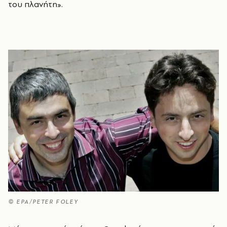
του πλανήτη».
© EPA/PETER FOLEY