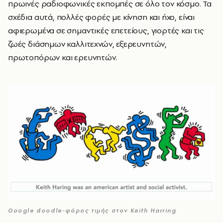
πρωινές ραδιοφωνικές εκπομπές σε όλο τον κόσμο. Τα
σχέδια αυτά, πολλές φορές με κίνηση και ήχο, είναι
αφιερωμένα σε σημαντικές επετείους, γιορτές και τις
ζωές διάσημων καλλιτεχνών, εξερευνητών,
πρωτοπόρων και ερευνητών.
Google doodle-φόρος τιμής στον Keith Harring