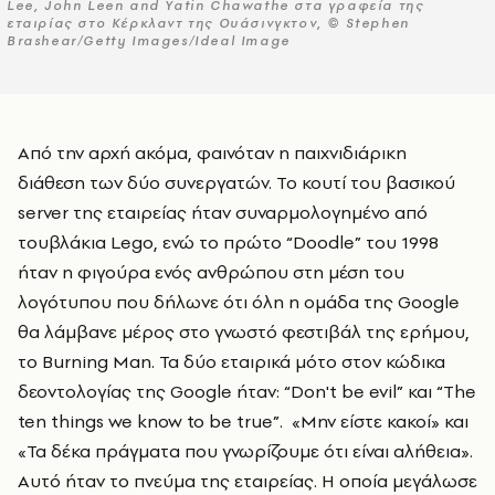
Lee, John Leen and Yatin Chawathe στα γραφεία της
εταιρίας στο Κέρκλαντ της Ουάσινγκτον, © Stephen
Brashear/Getty Images/Ideal Image
Από την αρχή ακόμα, φαινόταν η παιχνιδιάρικη
διάθεση των δύο συνεργατών. Το κουτί του βασικού
server της εταιρείας ήταν συναρμολογημένο από
τουβλάκια Lego, ενώ το πρώτο “Doodle” του 1998
ήταν η φιγούρα ενός ανθρώπου στη μέση του
λογότυπου που δήλωνε ότι όλη η ομάδα της Google
θα λάμβανε μέρος στο γνωστό φεστιβάλ της ερήμου,
το Burning Man. Τα δύο εταιρικά μότο στον κώδικα
δεοντολογίας της Google ήταν: “Don't be evil” και “The
ten things we know to be true”. «Μην είστε κακοί» και
«Τα δέκα πράγματα που γνωρίζουμε ότι είναι αλήθεια».
Αυτό ήταν το πνεύμα της εταιρείας. Η οποία μεγάλωσε