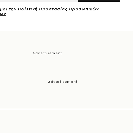
μαι την
Πολιτική Προστασίας Προσωπικών
νων