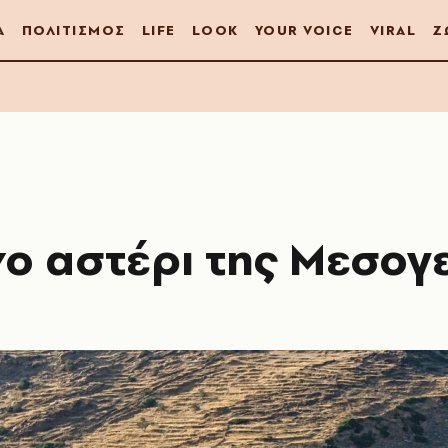
Α
ΠΟΛΙΤΙΣΜΟΣ
LIFE
LOOK
YOUR VOICE
VIRAL
Ζ
νο αστέρι της Μεσογ