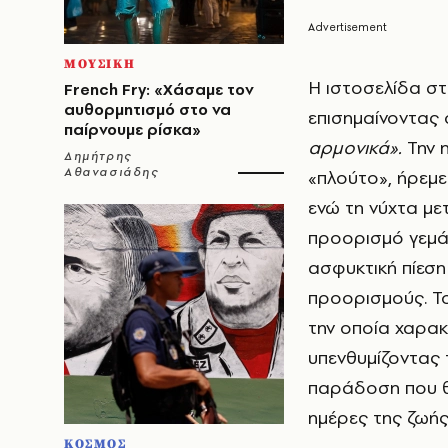
ΜΟΥΣΙΚΗ
Η ιστοσελίδα στ
French Fry: «Χάσαμε τον
αυθορμητισμό στο να
επισημαίνοντας 
παίρνουμε ρίσκα»
αρμονικά».
Την η
Δημήτρης
Αθανασιάδης
«πλούτο», ήρεμε
ενώ τη νύχτα με
προορισμό γεμάτ
ασφυκτική πίεσ
προορισμούς. Το
την οποία χαρακ
υπενθυμίζοντας 
παράδοση που θέ
ημέρες της ζωής
ΚΟΣΜΟΣ