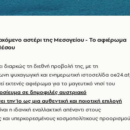
ερχόμενο αστέρι της Μεσογείου - Το αφιέρωμα
Μέσου
ει διαρκώς τη διεθνή προβολή της, με τη
νη ψυχαγωγική και ενημερωτική ιστοσελίδα oe24.at
εί εκτενές αφιέρωμα για το μαγευτικό νησί του
οσίευμα σε δημοφιλές αυστριακό
ι την Ίο ως μια αυθεντική και ποιοτική επιλογή
ίναι η ιδανική εναλλακτική απέναντι στους
 και υπερκορεσμένους κοσμοπολίτικους προορισμο