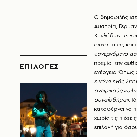
Ο δημοφιλής ισ
Αυστρία, Γερμαν
Κυκλάδων με γοη
σχέση τιμής και
«ανερχόμενο ασ
ηρεμία, την αυθε
EΠΙΛΟΓΈΣ
ενέργεια. Όπως
εικόνα ενός λιτ
ονειρικούς κολπ
συναίσθημα»
. Ι
καταφέρνει να π
χωρίς τις πιέσε
επιλογή για όσο