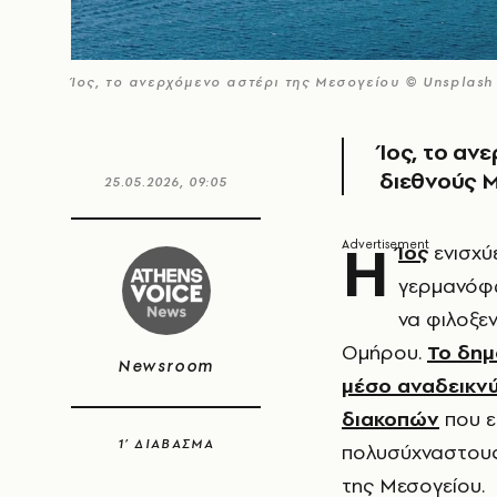
Ίος, το ανερχόμενο αστέρι της Μεσογείου © Unsplash
Ίος, το αν
διεθνούς 
25.05.2026, 09:05
Η
Ίος
ενισχύ
γερμανόφω
να φιλοξεν
Ομήρου.
Το δημ
Newsroom
μέσο αναδεικνύε
διακοπών
που ε
1’ ΔΙΑΒΑΣΜΑ
πολυσύχναστους
της Μεσογείου.