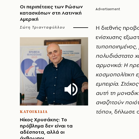
Οι περιπέτειες των Ρώσων
κατασκόπων στη Λατινική
Αμερική
Η διεθνής προβ
Σώτη Τριανταφύλλου
ενίσχυσης εξωσ
τυποποιημένος, 
πολυδιάστατο χ
αρμονικά: Η ηρε
κοσμοπολίτικη ε
εμπειρία. Στόχο
αυτή τη μοναδικ
αναζητούν ποιότ
τόπο»
, δήλωσε ο
ΚΑΤΟΙΚΙΔΙΑ
Νίκος Χρυσάκης: Το
πρόβλημα δεν είναι τα
αδέσποτα, αλλά οι
άνθρωποι