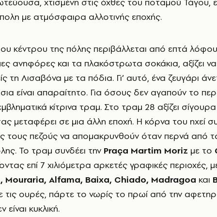
τεύουσα, χτισμένη στις όχθες του ποταμού Τάγου, εί
πολη με ατμόσφαιρα αλλοτινής εποχής.
του κέντρου της πόλης περιβάλλεται από επτά λόφους
ες ανηφόρες και τα πλακόστρωτα σοκάκια, αξίζει να
ίς τη Λισαβόνα με τα πόδια. Γι’ αυτό, ένα ζευγάρι άν
σια είναι απαραίτητο. Για όσους δεν αγαπούν το πε
μβληματικά κίτρινα τραμ. Στο τραμ 28 αξίζει σίγουρα
σας μεταφέρει σε μια άλλη εποχή. Η κόρνα του ηχεί σ
ς τους πεζούς να απομακρυνθούν όταν περνά από τ
λης. Το τραμ συνδέει την
Praça Martim Moriz
με το
ζοντας επί 7 χιλιόμετρα αρκετές γραφικές περιοχές, 
, Mouraria, Alfama, Baixa, Chiado, Madragoa
και
B
ε τις ουρές, πάρτε το νωρίς το πρωί από την αφετηρί
 είναι κυκλική.