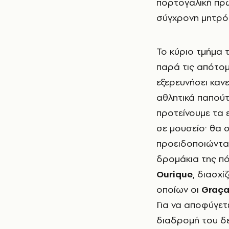
πορτογαλική πρω
σύγχρονη μητρό
Το κύριο τμήμα 
παρά τις απότομ
εξερευνήσει κανε
αθλητικά παπούτ
προτείνουμε τα ε
σε μουσείο· θα 
προειδοποιώντα
δρομάκια της πό
Ourique
, διασχί
οποίων οι
Graça
Για να αποφύγετ
διαδρομή του δεν