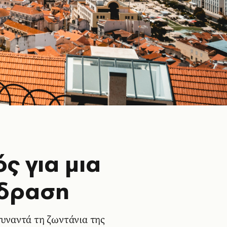
ς για μια
όδραση
υναντά τη ζωντάνια της