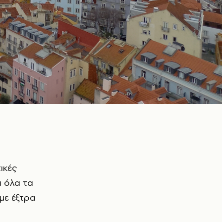
ικές
α όλα τα
(με έξτρα