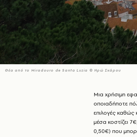
Θέα από το Miradouro de Santa Luzia © Ηρώ Σκάρου
Μια χρήσιμη εφαρμογή για τις μετακινήσεις σας είναι η Carris και, για
οποιαδήποτε πόλ
επιλογές καθώς 
μέσα κοστίζει 7€
0,50€) που μπορ