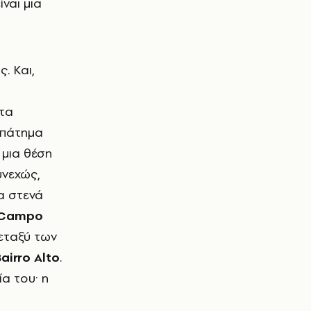
ναι μια
. Και,
ετα
ρπάτημα
 μια θέση
υνεχώς,
α στενά
Campo
μεταξύ των
airro Alto
.
α του· η