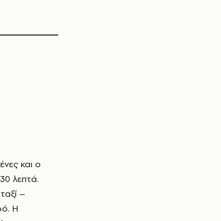
ένες και ο
30 λεπτά.
ταξί –
ρό. Η