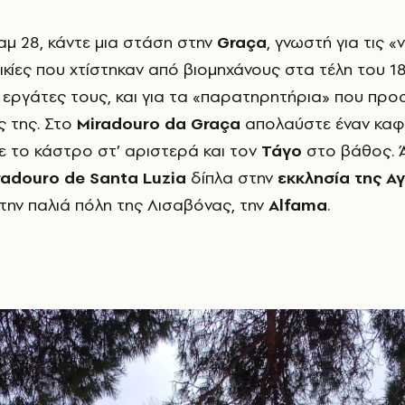
αμ 28, κάντε μια στάση στην
Graça
, γνωστή για τις «v
ικίες που χτίστηκαν από βιομηχάνους στα τέλη του 18
εργάτες τους, και για τα «παρατηρητήρια» που προ
ς της. Στο
Miradouro da Graça
απολαύστε έναν καφέ
με το κάστρο στ’ αριστερά και τον
Τάγο
στο βάθος. Ά
radouro de Santa Luzia
δίπλα στην
εκκλησία της Αγ
 την παλιά πόλη της Λισαβόνας, την
Alfama
.