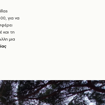
illas
00, για να
σφέρει
 και τη
λλη μια
ίας