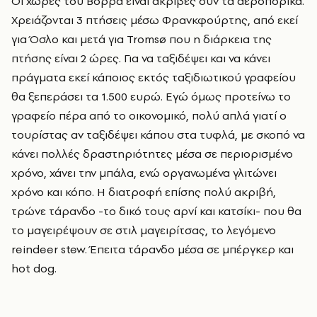
Οι χώρες του Βορρά είναι ακριβές συν τα αεροπορικά.
Χρειάζονται 3 πτήσεις μέσω Φρανκφούρτης, από εκεί
για Όσλο και μετά για Tromsø που η διάρκεια της
πτήσης είναι 2 ώρες. Για
να ταξιδέψει και να κάνει
πράγματα εκεί κάποιος εκτός ταξιδιωτικού γραφείου
θα ξεπεράσει τα 1.500 ευρώ. Εγώ όμως προτείνω το
γραφείο πέρα από το οικονομικό, πολύ απλά γιατί ο
τουρίστας αν ταξιδέψει κάπου στα τυφλά, με σκοπό να
κάνει πολλές δραστηριότητες μέσα σε περιορισμένο
χρόνο, χάνει την μπάλα, ενώ οργανωμένα γλιτώνει
χρόνο και κόπο.
Η διατροφή επίσης πολύ ακριβή,
τρώνε τάρανδο -το δικό τους αρνί και κατσίκι- που θα
το μαγειρέψουν σε στιλ μαγειρίτσας, το λεγόμενο
reindeer stew. Έπειτα τάρανδο μέσα σε μπέργκερ και
hot dog.