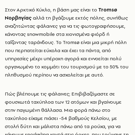
Στον Αρκτικό Κύκλο, η βάση μας είναι το
Tromsø
Νορβηγίας
αλλά τη βγάζουμε εκτός πόλης, συνήθως
αναζητώντας φάλαινες για να τις φωτογραφήσουμε,
κάνοντας snowmobile
στα χιονισμένα φιόρδ ή
ταΐζοντας ταράνδους.
Το Tromsø είναι μια μικρή πόλη
που περπατείται εύκολα και έχει τα πάντα, από
υπηρεσίες μέχρι υπέροχη αγορά και εννοείται πολύ
οργανωμένο το κομμάτι του τουρισμού με το 50% του
πληθυσμού περίπου να ασχολείται με αυτό.
Πώς βλέπουμε τις φάλαινες; Eπιβιβαζόμαστε σε
φουσκωτά ταχύπλοα των 12 ατόμων και βγαίνουμε
στην παγωμένη θάλλασα. Μια φορά πάνω στο
ταχύπλοο είχαμε πιάσει -54 βαθμούς Κελσίου, με
στολή δύτη και μάλιστα πάνω από τα ρούχα, για να
κάνουμε snorkeling κοντά στις όρκες, που τρώγανε τη