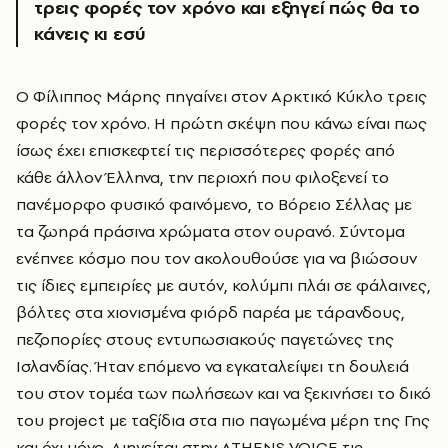
τρεις φορές τον χρόνο και εξηγεί πώς θα το
κάνεις κι εσύ
O
Φίλιππος Μάρης πηγαίνει στον Αρκτικό Κύκλο τρεις
φορές τον χρόνο. Η πρώτη σκέψη που κάνω είναι πως
ίσως έχει επισκεφτεί τις περισσότερες φορές από
κάθε άλλον Έλληνα, την περιοχή που φιλοξενεί το
πανέμορφο φυσικό φαινόμενο, το Βόρειο Σέλλας με
τα ζωηρά πράσινα χρώματα στον ουρανό. Σύντομα
ενέπνεε κόσμο που τον ακολουθούσε για να βιώσουν
τις ίδιες εμπειρίες με αυτόν, κολύμπι πλάι σε φάλαινες,
βόλτες στα χιονισμένα φιόρδ παρέα με τάρανδους,
πεζοπορίες στους εντυπωσιακούς παγετώνες της
Ισλανδίας. Ήταν επόμενο να εγκαταλείψει τη δουλειά
του στον τομέα των πωλήσεων και να ξεκινήσει το δικό
του project με ταξίδια στα πιο παγωμένα μέρη της Γης
και όχι μόνο. Διηγείται στην ATHENS VOICE τις