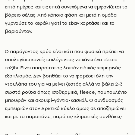
επτά ημέρες και τις επτά συνεχόμενα να εμφανίζεται το
βόρειο σέλας. Από κάποια φάση και μετά η ομάδα
γυρνούσε το κεφάλι γιατί το είχαν χορτάσει και το
βαριούνταν.
Ο παράγοντας κρύο είναι κάτι που φυσικά πρέπει να
υπολογίσει κανείς επιλέγοντας να κάνει ένα τέτοιο
ταξίδι. Είναι απαραίτητος λοιπόν ειδικός χειμερινός
εξοπλισμός. Δεν βοηθάει το να φορέσει όλη την
ντουλάπα του για να μείνει ζεστός αλλά να βάλει 2-3
σωστά ρούχα όπως ισοθερμικά, fleece, πουπουλένιο
μπουφάν και σκουφί-γάντια-κασκόλ. Ο συνδυασμός
εμπειριών στον Αρκτικό κύκλο όμως σε αποζημιώνει
και με το παραπάνω, παρά τις κλιματικές συνθήκες.