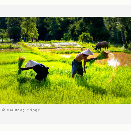
© Φίλιππος Μάρης