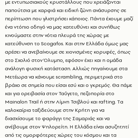
με εντυπωσιακούς κρυστάλλους που χρειάζονται
παπούτσια με καρφιά και ειδική ζώνη ανάσυρσης σε
περίπτωση που γλιστρήσει κάποιος. Πάντα έχουμε μαζί
ένα ντόπιο οδηγό να μας κατευθύνει και συνήθως
κινούμαστε στην νότια πλευρά της χώρας με
κατεύθυνση το Scogafos. Kαι στην Ελλάδα όμως μας
αρέσει να ανεβαίνουμε σε χιονισμένες κορυφές, όπως
στο Σχολιό στον Όλυμπο, εφόσον έχει και η ομάδα
ανάλογη φυσική κατάσταση. Αλλιώς πηγαίνουμε στα
Μετέωρα να κάνουμε scrambling, περιμετρικά στο
βράχο σε σημεία που είσαι εσύ και ο γκρεμός. Θα πάμε
και για ορειβασία στον Ταΰγετο, πεζοπορία στο
Mainalon Trail
ή στην Λίμνη Τσιβλού και rafting.
Tα
καλοκαίρια ταξιδεύουμε στην Κρήτη για να
διασχίσουμε το φαράγγι της Σαμαριάς και να
ανέβουμε στον Ψηλορείτη. Η Ελλάδα είναι ασυζητητί
από τις ομορφότερες χώρες του κόσμου και τα