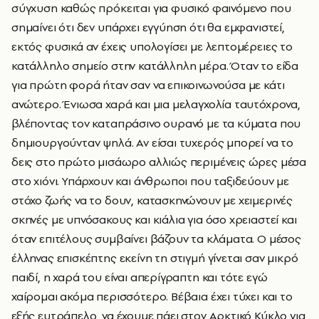
σύγχυση καθώς πρόκειται για φυσικό φαινόμενο που
σημαίνει ότι δεν υπάρχει εγγύηση ότι θα εμφανιστεί,
εκτός φυσικά αν έχεις υπολογίσει με λεπτομέρειες το
κατάλληλο σημείο στην κατάλληλη μέρα.
Όταν το είδα
για πρώτη φορά ήταν σαν να επικοινωνούσα με κάτι
ανώτερο. Ένιωσα χαρά και μια μελαγχολία ταυτόχρονα,
βλέποντας τον καταπράσινο ουρανό με τα κύματα που
δημιουργούνταν ψηλά.
Αν είσαι τυχερός μπορεί να το
δεις στο πρώτο μισάωρο αλλιώς περιμένεις ώρες μέσα
στο χιόνι. Υπάρχουν και άνθρωποι που ταξιδεύουν με
στόχο ζωής να το δουν, κατασκηνώνουν με χειμερινές
σκηνές με υπνόσακους και κιάλια για όσο χρειαστεί και
όταν επιτέλους συμβαίνει βάζουν τα κλάματα. Ο μέσος
έλληνας επισκέπτης εκείνη τη στιγμή γίνεται σαν μικρό
παιδί, η χαρά του είναι απερίγραπτη και τότε εγώ
χαίρομαι ακόμα περισσότερο. Bέβαια έχει τύχει και το
εξής ευτράπελο, να έχουμε πάει στον Αρκτικό Κύκλο για