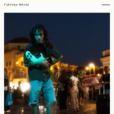
Γιάννης Νένες