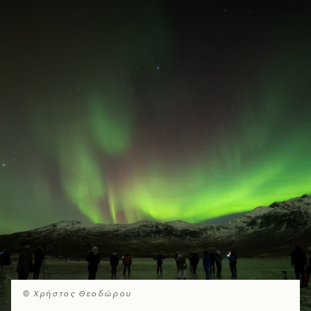
© Xρήστος Θεοδώρου