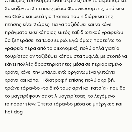
Οι χώρες του Βορρά είναι ακριβές συν τα αεροπορικά.
Χρειάζονται 3 πτήσεις μέσω Φρανκφούρτης, από εκεί
για Όσλο και μετά για Tromsø που η διάρκεια της
πτήσης είναι 2 ώρες. Για
να ταξιδέψει και να κάνει
πράγματα εκεί κάποιος εκτός ταξιδιωτικού γραφείου
θα ξεπεράσει τα 1.500 ευρώ. Εγώ όμως προτείνω το
γραφείο πέρα από το οικονομικό, πολύ απλά γιατί ο
τουρίστας αν ταξιδέψει κάπου στα τυφλά, με σκοπό να
κάνει πολλές δραστηριότητες μέσα σε περιορισμένο
χρόνο, χάνει την μπάλα, ενώ οργανωμένα γλιτώνει
χρόνο και κόπο.
Η διατροφή επίσης πολύ ακριβή,
τρώνε τάρανδο -το δικό τους αρνί και κατσίκι- που θα
το μαγειρέψουν σε στιλ μαγειρίτσας, το λεγόμενο
reindeer stew. Έπειτα τάρανδο μέσα σε μπέργκερ και
hot dog.