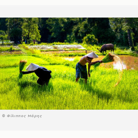
© Φίλιππος Μάρης