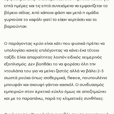
επτά ημέρες και τις επτά συνεχόμενα να εμφανίζεται το
βόρειο σέλας. Από κάποια φάση και μετά η ομάδα
γυρνούσε το κεφάλι γιατί το είχαν χορτάσει και το
βαριούνταν.
Ο παράγοντας κρύο είναι κάτι που φυσικά πρέπει να
υπολογίσει κανείς επιλέγοντας να κάνει ένα τέτοιο
ταξίδι. Είναι απαραίτητος λοιπόν ειδικός χειμερινός
εξοπλισμός. Δεν βοηθάει το να φορέσει όλη την
ντουλάπα του για να μείνει ζεστός αλλά να βάλει 2-3
σωστά ρούχα όπως ισοθερμικά, fleece, πουπουλένιο
μπουφάν και σκουφί-γάντια-κασκόλ. Ο συνδυασμός
εμπειριών στον Αρκτικό κύκλο όμως σε αποζημιώνει
και με το παραπάνω, παρά τις κλιματικές συνθήκες.