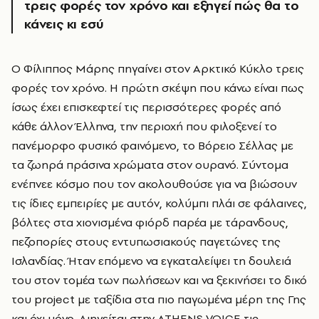
τρεις φορές τον χρόνο και εξηγεί πώς θα το
κάνεις κι εσύ
O
Φίλιππος Μάρης πηγαίνει στον Αρκτικό Κύκλο τρεις
φορές τον χρόνο. Η πρώτη σκέψη που κάνω είναι πως
ίσως έχει επισκεφτεί τις περισσότερες φορές από
κάθε άλλον Έλληνα, την περιοχή που φιλοξενεί το
πανέμορφο φυσικό φαινόμενο, το Βόρειο Σέλλας με
τα ζωηρά πράσινα χρώματα στον ουρανό. Σύντομα
ενέπνεε κόσμο που τον ακολουθούσε για να βιώσουν
τις ίδιες εμπειρίες με αυτόν, κολύμπι πλάι σε φάλαινες,
βόλτες στα χιονισμένα φιόρδ παρέα με τάρανδους,
πεζοπορίες στους εντυπωσιακούς παγετώνες της
Ισλανδίας. Ήταν επόμενο να εγκαταλείψει τη δουλειά
του στον τομέα των πωλήσεων και να ξεκινήσει το δικό
του project με ταξίδια στα πιο παγωμένα μέρη της Γης
και όχι μόνο. Διηγείται στην ATHENS VOICE τις