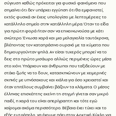
σύγχυση καθώς πρόκειται για φυσικό φαινόμενο που
σημαίνει ότι δεν υπάρχει εγγύηση ότι θα εμφανιστεί,
εκτός φυσικά αν έχεις υπολογίσει με λεπτομέρειες το
κατάλληλο σημείο στην κατάλληλη μέρα.
Όταν το είδα
για πρώτη φορά ήταν σαν να επικοινωνούσα με κάτι
ανώτερο. Ένιωσα χαρά και μια μελαγχολία ταυτόχρονα,
βλέποντας τον καταπράσινο ουρανό με τα κύματα που
δημιουργούνταν ψηλά.
Αν είσαι τυχερός μπορεί να το
δεις στο πρώτο μισάωρο αλλιώς περιμένεις ώρες μέσα
στο χιόνι. Υπάρχουν και άνθρωποι που ταξιδεύουν με
στόχο ζωής να το δουν, κατασκηνώνουν με χειμερινές
σκηνές με υπνόσακους και κιάλια για όσο χρειαστεί και
όταν επιτέλους συμβαίνει βάζουν τα κλάματα. Ο μέσος
έλληνας επισκέπτης εκείνη τη στιγμή γίνεται σαν μικρό
παιδί, η χαρά του είναι απερίγραπτη και τότε εγώ
χαίρομαι ακόμα περισσότερο. Bέβαια έχει τύχει και το
εξής ευτράπελο, να έχουμε πάει στον Αρκτικό Κύκλο για