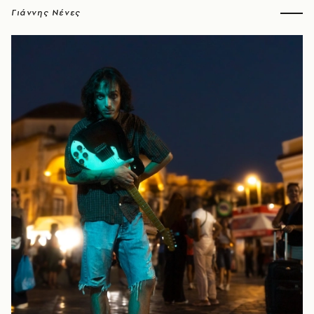
Γιάννης Νένες