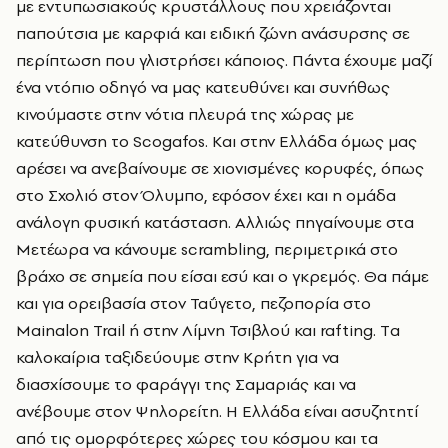
με εντυπωσιακούς κρυστάλλους που χρειάζονται
παπούτσια με καρφιά και ειδική ζώνη ανάσυρσης σε
περίπτωση που γλιστρήσει κάποιος. Πάντα έχουμε μαζί
ένα ντόπιο οδηγό να μας κατευθύνει και συνήθως
κινούμαστε στην νότια πλευρά της χώρας με
κατεύθυνση το Scogafos. Kαι στην Ελλάδα όμως μας
αρέσει να ανεβαίνουμε σε χιονισμένες κορυφές, όπως
στο Σχολιό στον Όλυμπο, εφόσον έχει και η ομάδα
ανάλογη φυσική κατάσταση. Αλλιώς πηγαίνουμε στα
Μετέωρα να κάνουμε scrambling, περιμετρικά στο
βράχο σε σημεία που είσαι εσύ και ο γκρεμός. Θα πάμε
και για ορειβασία στον Ταΰγετο, πεζοπορία στο
Mainalon Trail
ή στην Λίμνη Τσιβλού και rafting.
Tα
καλοκαίρια ταξιδεύουμε στην Κρήτη για να
διασχίσουμε το φαράγγι της Σαμαριάς και να
ανέβουμε στον Ψηλορείτη. Η Ελλάδα είναι ασυζητητί
από τις ομορφότερες χώρες του κόσμου και τα