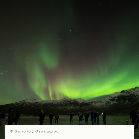
© Xρήστος Θεοδώρου