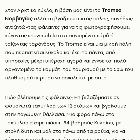
Στον Αρκτικό Κύκλο, η βάση μας είναι το
Tromsø
Νορβηγίας
αλλά τη βγάζουμε εκτός πόλης, συνήθως
αναζητώντας φάλαινες για να τις φωτογραφήσουμε,
κάνοντας snowmobile
στα χιονισμένα φιόρδ ή
ταΐζοντας ταράνδους.
Το Tromsø είναι μια μικρή πόλη
που περπατείται εύκολα και έχει τα πάντα, από
υπηρεσίες μέχρι υπέροχη αγορά και εννοείται πολύ
οργανωμένο το κομμάτι του τουρισμού με το 50% του
πληθυσμού περίπου να ασχολείται με αυτό.
Πώς βλέπουμε τις φάλαινες; Eπιβιβαζόμαστε σε
φουσκωτά ταχύπλοα των 12 ατόμων και βγαίνουμε
στην παγωμένη θάλλασα. Μια φορά πάνω στο
ταχύπλοο είχαμε πιάσει -54 βαθμούς Κελσίου, με
στολή δύτη και μάλιστα πάνω από τα ρούχα, για να
κάνουμε snorkeling κοντά στις όρκες, που τρώγανε τη