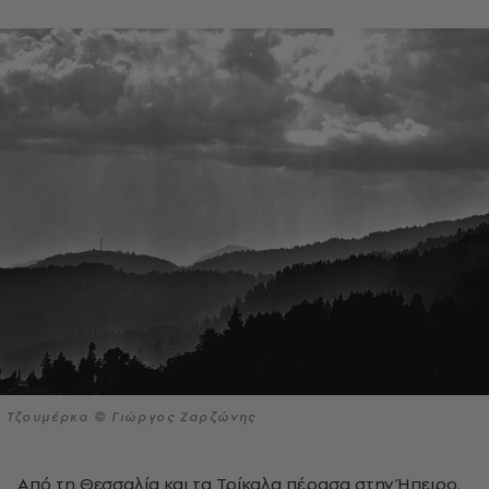
Τζουμέρκα © Γιώργος Ζαρζώνης
Από τη Θεσσαλία και τα Τρίκαλα πέρασα στην Ήπειρο.