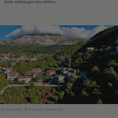
ήπιο τσίπουρο του Μίτου.
Βουλγαρέλι © Γιώργος Ζαρζώνης