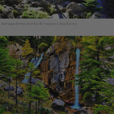
Καταρράκτης Σούδα © Γιώργος Ζαρζώνης