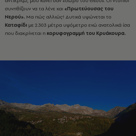
αντικρίζω, μου κάνει σαν «δώρο του Θεού». Οι ντόπιοι
συνηθίζουν να τα λένε και
«Πρωτεύουσας του
Νερού».
Μα πώς αλλιώς! Δυτικά υψώνεται το
Καταφίδι
με 2.303 μέτρα υψόμετρο ενώ ανατολικά ίσα
που διακρίνεται η
κορυφογραμμή του Κρυάκουρα.