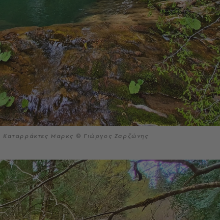
Καταρράκτες Μαρκς © Γιώργος Ζαρζώνης