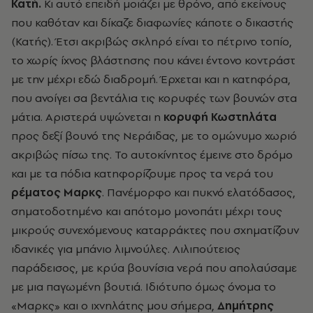
Κατή.
Κι αυτό επειδή μοιάζει με θρόνο, από εκείνους
που καθόταν και δίκαζε διαφωνίες κάποτε ο δικαστής
(Κατής). Έτσι ακριβώς σκληρό είναι το πέτρινο τοπίο,
το χωρίς ίχνος βλάστησης που κάνει έντονο κοντράστ
με την μέχρι εδώ διαδρομή. Έρχεται και η κατηφόρα,
που ανοίγει σα βεντάλια τις κορυφές των βουνών στα
μάτια. Αριστερά υψώνεται η
κορυφή Κωστηλάτα
προς δεξί βουνό της Νεράιδας, με το ομώνυμο χωριό
ακριβώς πίσω της. Το αυτοκίνητος έμεινε στο δρόμο
και με τα πόδια κατηφορίζουμε προς τα νερά του
ρέματος Μαρκς
. Πανέμορφο και πυκνό ελατόδασος,
σηματοδοτημένο και απότομο μονοπάτι μέχρι τους
μικρούς συνεχόμενους καταρράκτες που σχηματίζουν
ιδανικές για μπάνιο λιμνούλες. Λιλιπούτειος
παράδεισος, με κρύα βουνίσια νερά που απολαύσαμε
με μια παγωμένη βουτιά. Ιδιότυπο όμως όνομα το
«Μαρκς» και ο ιχνηλάτης μου σήμερα,
Δημήτρης