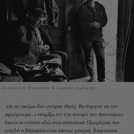
Βοσκοί στα Τζουμέρκα © Γιώργος Ζαρζώνης
«Κι αν ακόμα δεν υπήρχε Θεός, θα έπρεπε να τον
εφεύρουμε…»
Νομίζω ότι την άποψη του Βολταίρου
έχουν οι ντόπιοι εδώ στα ανατολικά Τζουμέρκα. Και
επειδή η θάλασσα είναι κάπως μακριά, βαφτίσανε