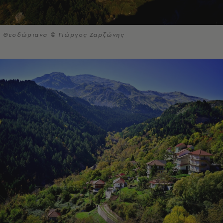
Θεοδώριανα © Γιώργος Ζαρζώνης