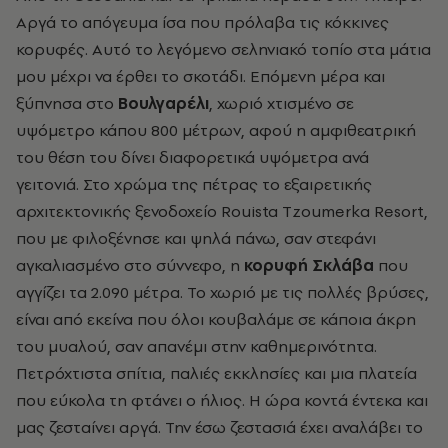
Αργά το απόγευμα ίσα που πρόλαβα τις κόκκινες
κορυφές. Αυτό το λεγόμενο σεληνιακό τοπίο στα μάτια
μου μέχρι να έρθει το σκοτάδι. Επόμενη μέρα και
ξύπνησα στο
Βουλγαρέλι
, χωριό χτισμένο σε
υψόμετρο κάπου 800 μέτρων, αφού η αμφιθεατρική
του θέση του δίνει διαφορετικά υψόμετρα ανά
γειτονιά. Στο χρώμα της πέτρας το εξαιρετικής
αρχιτεκτονικής ξενοδοχείο Rouista Tzoumerka Resort,
που με φιλοξένησε και ψηλά πάνω, σαν στεφάνι
αγκαλιασμένο στο σύννεφο, η
κορυφή Σκλάβα
που
αγγίζει τα 2.090 μέτρα. Το χωριό με τις πολλές βρύσες,
είναι από εκείνα που όλοι κουβαλάμε σε κάποια άκρη
του μυαλού, σαν απανέμι στην καθημερινότητα.
Πετρόχτιστα σπίτια, παλιές εκκλησίες και μια πλατεία
που εύκολα τη φτάνει ο ήλιος. Η ώρα κοντά έντεκα και
μας ζεσταίνει αργά. Την έσω ζεστασιά έχει αναλάβει το