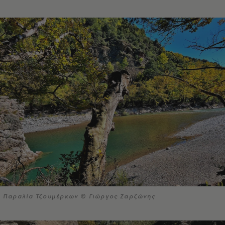
Παραλία Τζουμέρκων © Γιώργος Ζαρζώνης