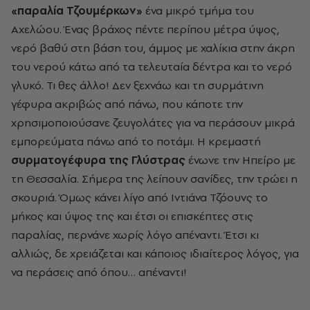
«παραλία Τζουμέρκων»
ένα μικρό τμήμα του
Αχελώου. Ένας βράχος πέντε περίπου μέτρα ύψος,
νερό βαθύ στη βάση του, άμμος με χαλίκια στην άκρη
του νερού κάτω από τα τελευταία δέντρα και το νερό
γλυκό. Τι θες άλλο! Δεν ξεχνάω και τη συρμάτινη
γέφυρα ακριβώς από πάνω, που κάποτε την
χρησιμοποιούσανε ζευγολάτες για να περάσουν μικρά
εμπορεύματα πάνω από το ποτάμι. Η κρεμαστή
συρματογέφυρα της Γλύστρας
ένωνε την Ηπείρο με
τη Θεσσαλία. Σήμερα της λείπουν σανίδες, την τρώει η
σκουριά. Όμως κάνει λίγο από Ιντιάνα Τζόουνς το
μήκος και ύψος της και έτσι οι επισκέπτες στις
παραλίας, περνάνε χωρίς λόγο απέναντι. Έτσι κι
αλλιώς, δε χρειάζεται και κάποιος ιδιαίτερος λόγος, για
να περάσεις από όπου… απέναντι!