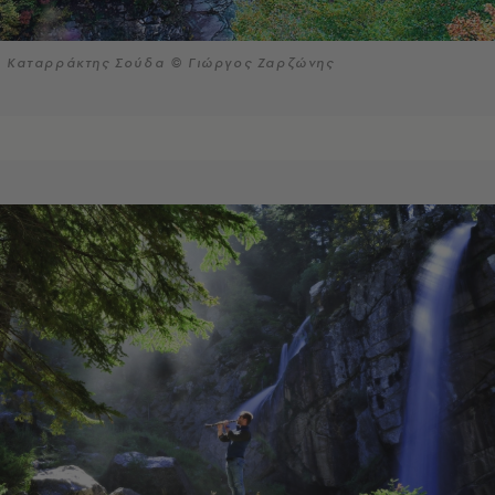
Καταρράκτης Σούδα © Γιώργος Ζαρζώνης