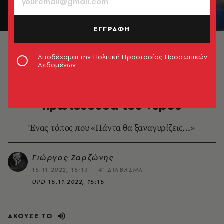
ΕΓΓΡΑΦΗ
© Γιώργος Ζαρζώνης
Αποδέχομαι την
Πολιτική Προστασίας Προσωπικών
Δεδομένων
ΤΑΞΙΔΙΑ
Ανατολικά Τζουμέρκα, η
πρωτεύουσα του νερού
Ένας τόπος που «Πάντα θα ξαναγυρίζεις…»
Γιώργος Ζαρζώνης
15.11.2022, 15:13
4’ ΔΙΑΒΑΣΜΑ
UPD
15.11.2022, 15:15
ΑΚΟΥΣΕ ΤΟ