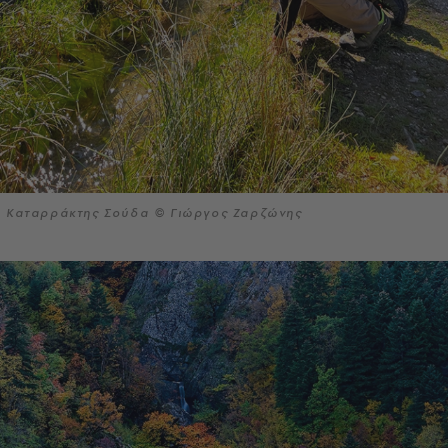
Καταρράκτης Σούδα © Γιώργος Ζαρζώνης