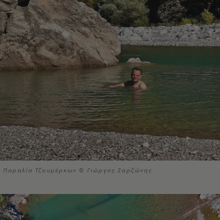
Παραλία Τζουμέρκων © Γιώργος Ζαρζώνης