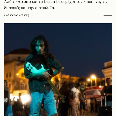
Από το Airbnb και τα beach bars μέχρι τον καύσωνα, τις
διακοπές και την ακτοπλοΐα.
Γιάννης Νένες