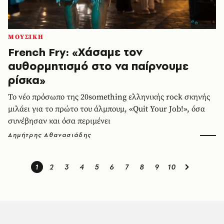
ΜΟΥΣΙΚΗ
French Fry: «Χάσαμε τον
αυθορμητισμό στο να παίρνουμε
ρίσκα»
Το νέο πρόσωπο της 20something ελληνικής rock σκηνής
μιλάει για το πρώτο του άλμπουμ, «Quit Your Job!», όσα
συνέβησαν και όσα περιμένει
Δημήτρης Αθανασιάδης
1
2
3
4
5
6
7
8
9
10