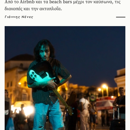
Από το Airbnb και τα beach bars μέχρι τον καύσωνα, τις
διακοπές και την ακτοπλοΐα.
Γιάννης Νένες