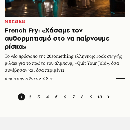
ΜΟΥΣΙΚΗ
French Fry: «Χάσαμε τον
αυθορμητισμό στο να παίρνουμε
ρίσκα»
Το νέο πρόσωπο της 20something ελληνικής rock σκηνής
μιλάει για το πρώτο του άλμπουμ, «Quit Your Job!», όσα
συνέβησαν και όσα περιμένει
Δημήτρης Αθανασιάδης
1
2
3
4
5
6
7
8
9
10