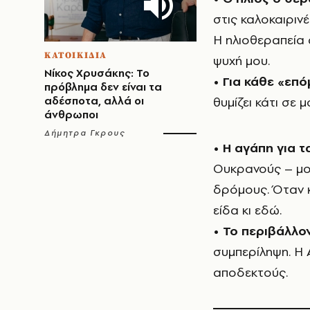
στις καλοκαιρινέ
Η ηλιοθεραπεία 
ΚΑΤΟΙΚΙΔΙΑ
ψυχή μου.
Νίκος Χρυσάκης: Το
•
Για κάθε «επ
πρόβλημα δεν είναι τα
αδέσποτα, αλλά οι
θυμίζει κάτι σε 
άνθρωποι
Δήμητρα Γκρους
•
Η αγάπη για τ
Ουκρανούς – μοιά
δρόμους. Όταν κά
είδα κι εδώ.
•
Το περιβάλλο
συμπερίληψη. Η 
αποδεκτούς.