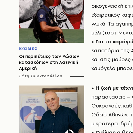
οικογενειακή επ
εξαιρετικός καφ
γλυκά. Τα αγαπημ
μέλι (τορτ Μεντο
•
Για το χαμόγε
ΚΟΣΜΟΣ
εστιατόρια της 
Οι περιπέτειες των Ρώσων
και στις μαύρες
κατασκόπων στη Λατινική
χαμόγελο μπορεί
Αμερική
Σώτη Τριανταφύλλου
•
Η ζωή με τέχν
παραστάσεις – ό
Ουκρανούς, καθ
Ωδείο Αθηνών, τ
μικρότερα ιδρύ
•
Ο ήλιος ο θε