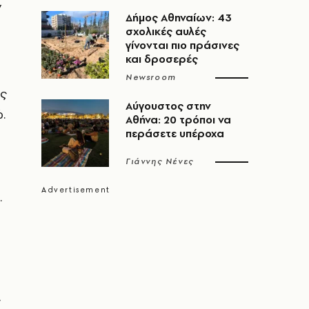
ν
Δήμος Αθηναίων: 43
σχολικές αυλές
γίνονται πιο πράσινες
και δροσερές
Newsroom
ης
Αύγουστος στην
.
Αθήνα: 20 τρόποι να
περάσετε υπέροχα
Γιάννης Νένες
.
ς