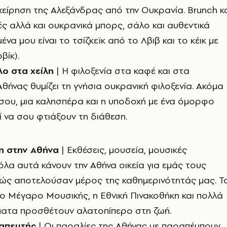
ιχείρηση της Αλεξάνδρας από την Ουκρανία. Brunch κ
ές αλλά και ουκρανικά μπορς, σάλο και αυθεντικά
ένα μου είναι το τσίζκεϊκ από το Λβιβ και το κέικ με
βίκ).
λο στα χείλη
| Η φιλοξενία στα καφέ και στα
Αθήνας θυμίζει τη γνήσια ουκρανική φιλοξενία. Ακόμα
 σου, μια καλησπέρα και η υποδοχή με ένα όμορφο
 να σου φτιάξoυν τη διάθεση.
η στην Αθήνα
| Εκθέσεις, μουσεία, μουσικές
λα αυτά κάνουν την Αθήνα οικεία για εμάς τους
ώς αποτελούσαν μέρος της καθημερινότητάς μας. Τ
ο Μέγαρο Μουσικής, η Εθνική Πινακοθήκη και πολλά
ματα προσθέτουν αλατοπίπερο στη ζωή.
ραπευτής
| Οι παραλίες της Αθήνας με παραπέμπουν