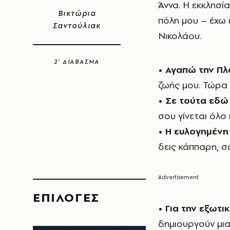
Άννα. Η εκκλησί
Βικτώρια
πόλη μου – έχω κ
Σαντούλιακ
Νικολάου.
2’ ΔΙΑΒΑΣΜΑ
•
Αγαπώ την Πλ
ζωής μου. Τώρα 
•
Σε τούτα εδώ
σου γίνεται όλο 
•
Η ευλογημένη
δεις κάππαρη, σ
EΠΙΛΟΓΈΣ
•
Για την εξωτι
δημιουργούν μι