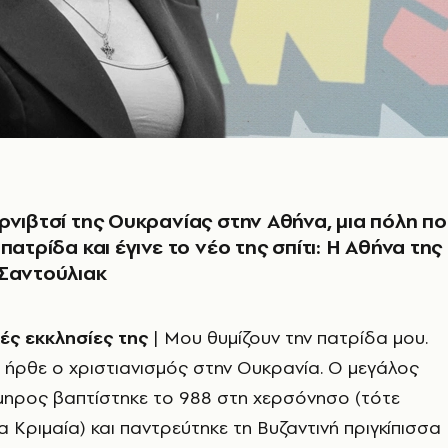
ρνιβτσί της Ουκρανίας στην Αθήνα, μια πόλη π
πατρίδα και έγινε το νέο της σπίτι: Η Αθήνα της
 Σαντούλιακ
κές εκκλησίες της
| Μου θυμίζουν την πατρίδα μου.
 ήρθε ο χριστιανισμός στην Ουκρανία. Ο μεγάλος
μηρος βαπτίστηκε το 988 στη χερσόνησο (τότε
α Κριμαία) και παντρεύτηκε τη Βυζαντινή πριγκίπισσα