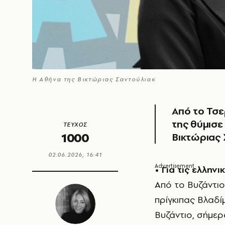
Η Αθήνα της Βικτώριας Σαντούλιακ
Από το Τσε
της θύμισε 
ΤΕΥΧΟΣ
1000
Βικτώριας
02.06.2026, 16:41
•
Για τις ελληνι
Από το Βυζάντιο
πρίγκιπας Βλαδί
Βυζάντιο, σήμερ