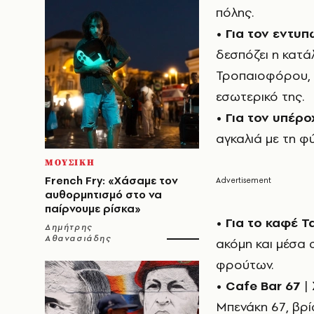
πόλης.
•
Για τον εντυ
δεσπόζει η κατά
Τροπαιοφόρου, μ
εσωτερικό της.
•
Για τον υπέρ
αγκαλιά με τη φ
ΜΟΥΣΙΚΗ
French Fry: «Χάσαμε τον
αυθορμητισμό στο να
παίρνουμε ρίσκα»
•
Για το καφέ 
Δημήτρης
Αθανασιάδης
ακόμη και μέσα 
φρούτων.
•
Cafe Bar 67
| 
Μπενάκη 67, βρί