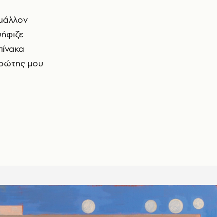
 μάλλον
ψήφιζε
πίνακα
πρώτης μου