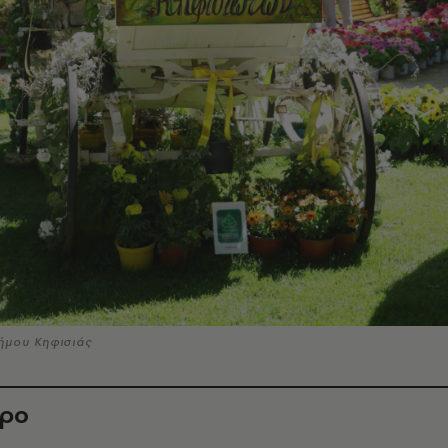
ήμου Κηφισιάς
θρο