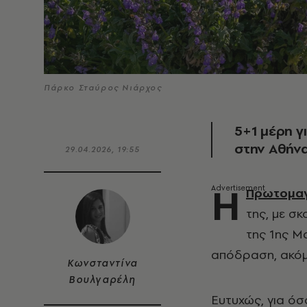
Πάρκο Σταύρος Νιάρχος
5+1 μέρη γ
στην Αθήν
29.04.2026, 19:55
Η
Πρωτομα
της, με σκ
της 1ης Μα
απόδραση, ακόμη
Κωνσταντίνα
Βουλγαρέλη
Ευτυχώς, για ό