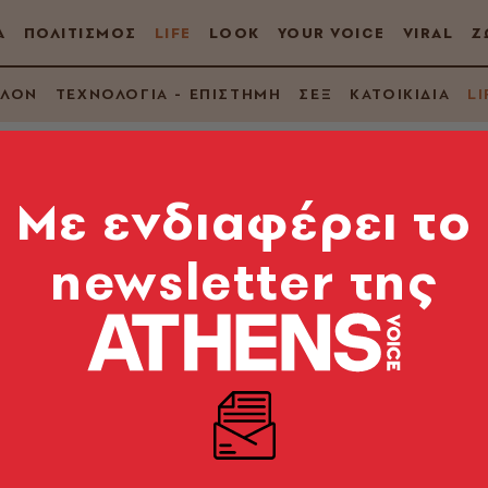
Α
ΠΟΛΙΤΙΣΜΟΣ
LIFE
LOOK
YOUR VOICE
VIRAL
Ζ
ΛΛΟΝ
ΤΕΧΝΟΛΟΓΙΑ - ΕΠΙΣΤΗΜΗ
ΣΕΞ
ΚΑΤΟΙΚΙΔΙΑ
LI
Mε ενδιαφέρει το
newsletter της
πόλη: Πού να «πιάσε
α
ς μακριά από το σπίτι σου