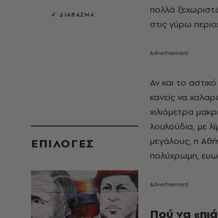
πολλά ξεχωριστά
4’ ΔΙΑΒΑΣΜΑ
στις γύρω περιοχ
Αν και το αστικό
κανείς να χαλαρώ
χιλιόμετρα μακρ
λουλούδια, με λί
μεγάλους, η Αθή
EΠΙΛΟΓΈΣ
πολύχρωμη, ευω
Πού να «πιά