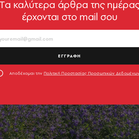
Tα καλύτερα άρθρα της ημέρα
έρχονται στο mail σου
ΕΓΓΡΑΦΗ
Αποδέχομαι την
Πολιτική Προστασίας Προσωπικών Δεδομένω