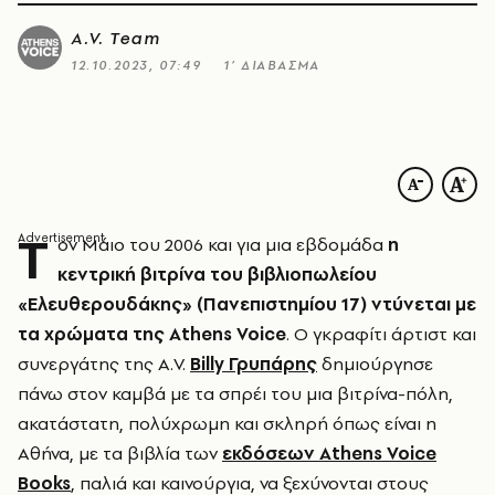
A.V. Team
12.10.2023, 07:49
1’ ΔΙΑΒΑΣΜΑ
Τ
ον Μάιο του 2006 και για µια εβδομάδα
η
κεντρική βιτρίνα του βιβλιοπωλείου
«Ελευθερουδάκης» (Πανεπιστηµίου 17) ντύνεται µε
τα χρώµατα της Athens Voice
. Ο γκραφίτι άρτιστ και
συνεργάτης της A.V.
Billy Γρυπάρης
δημιούργησε
πάνω στον καμβά με τα σπρέι του µια βιτρίνα-πόλη,
ακατάστατη, πολύχρωμη και σκληρή όπως είναι η
Αθήνα, με τα βιβλία των
εκδόσεων Athens Voice
Books
, παλιά και καινούργια, να ξεχύνονται στους