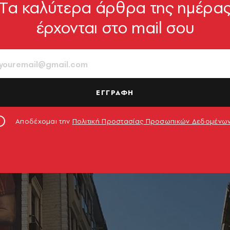
Tα καλύτερα άρθρα της ημέρα
έρχονται στο mail σου
ΕΓΓΡΑΦΗ
Αποδέχομαι την
Πολιτική Προστασίας Προσωπικών Δεδομένω