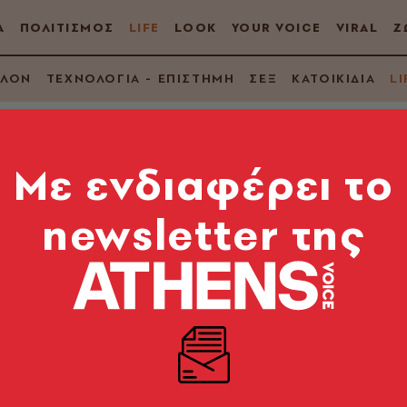
Α
ΠΟΛΙΤΙΣΜΟΣ
LIFE
LOOK
YOUR VOICE
VIRAL
Ζ
ΛΛΟΝ
ΤΕΧΝΟΛΟΓΙΑ - ΕΠΙΣΤΗΜΗ
ΣΕΞ
ΚΑΤΟΙΚΙΔΙΑ
LI
Mε ενδιαφέρει το
newsletter της
ls των Ελλήνων str
9
κόσμο