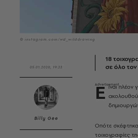
© instagram.com/wd_wilddrawing
18 τοιχογρ
σε όλο τον
05.01.2020, 19:23
Ε
ίναι πλέον
ακολουθούν
δημιουργώ
Billy Gee
Οπότε σκέφτηκα
τοιχογραφίες τη