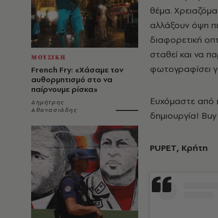
θέμα. Χρειαζόμα
αλλάξουν όψη π
διαφορετική οπτ
σταθεί και να π
ΜΟΥΣΙΚΗ
φωτογραφίσει γι
French Fry: «Χάσαμε τον
αυθορμητισμό στο να
παίρνουμε ρίσκα»
Ευχόμαστε από 
Δημήτρης
Αθανασιάδης
δημιουργία! Buy
PUPET, Κρήτη