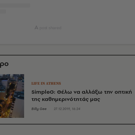
A
post shared
θρο
LIFE IN ATHENS
SimpleG: Θέλω να αλλάξω την οπτική
της καθημερινότητάς μας
Billy Gee
27.12.2019, 16:24