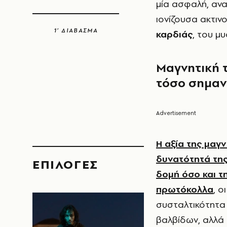
μία ασφαλή, ανα
ιονίζουσα ακτινο
1’ ΔΙΑΒΑΣΜΑ
καρδιάς
, του μ
Μαγνητική τ
τόσο σημαν
Η αξία της μαγ
δυνατότητά της 
EΠΙΛΟΓΈΣ
δομή όσο και τ
πρωτόκολλα
, 
συσταλτικότητα 
βαλβίδων, αλλά 