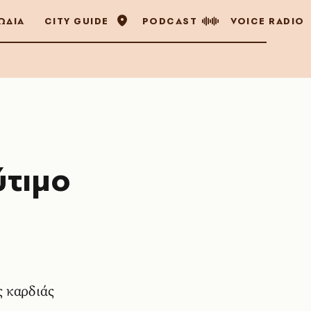
ΩΔΙΑ
CITY GUIDE
PODCAST
VOICE RADIO
ύτιμο
ς καρδιάς