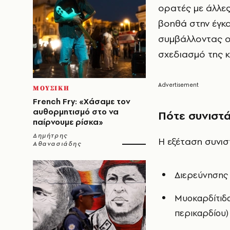
ορατές με άλλες
βοηθά στην έγκα
συμβάλλοντας ο
σχεδιασμό της κ
ΜΟΥΣΙΚΗ
French Fry: «Χάσαμε τον
αυθορμητισμό στο να
Πότε συνιστά
παίρνουμε ρίσκα»
Δημήτρης
Η εξέταση συνισ
Αθανασιάδης
Διερεύνησης
Μυοκαρδίτιδα
περικαρδίου)