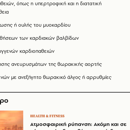
ειών, όπως η υπερτροφική και η διατατική
θεια
νωσης ή ουλής του μυοκαρδίου
αθήσεων των καρδιακών βαλβίδων
υγγενών καρδιοπαθειών
σης ανευρυσμάτων της θωρακικής αορτής
νών με ανεξήγητο θωρακικό άλγος ή αρρυθμίες
θρο
HEALTH & FITNESS
Ατμοσφαιρική ρύπανση: Ακόμη και σε