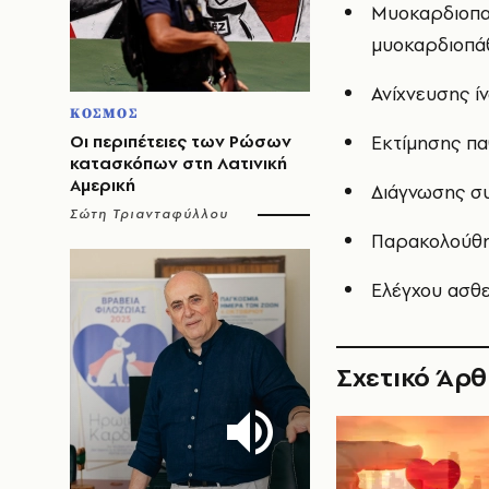
Μυοκαρδιοπαθ
μυοκαρδιοπά
Ανίχνευσης ί
ΚΟΣΜΟΣ
Οι περιπέτειες των Ρώσων
Εκτίμησης π
κατασκόπων στη Λατινική
Αμερική
Διάγνωσης σ
Σώτη Τριανταφύλλου
Παρακολούθη
Ελέγχου ασθε
Σχετικό Άρ