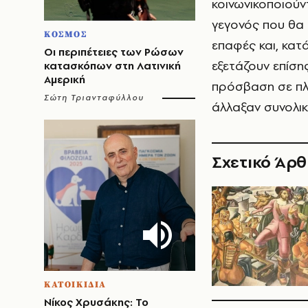
κοινωνικοποιούν
γεγονός που θα 
ΚΟΣΜΟΣ
επαφές και, κατ
Οι περιπέτειες των Ρώσων
εξετάζουν επίση
κατασκόπων στη Λατινική
Αμερική
πρόσβαση σε πλη
Σώτη Τριανταφύλλου
άλλαξαν συνολικ
Σχετικό Άρ
ΚΑΤΟΙΚΙΔΙΑ
Νίκος Χρυσάκης: Το