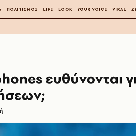
Α
ΠΟΛΙΤΙΣΜΟΣ
LIFE
LOOK
YOUR VOICE
VIRAL
Ζ
hones ευθύνονται γι
ήσεων;
κή