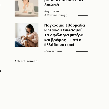
ι
δουλειά
Κυριάκος
Αθανασιάδης
Παγκόσμια Εβδομάδα
Μητρικού Θηλασμού:
Τα οφέλη για μητέρα
και βρέφος - Γιατί η
Ελλάδα υστερεί
Newsroom
α