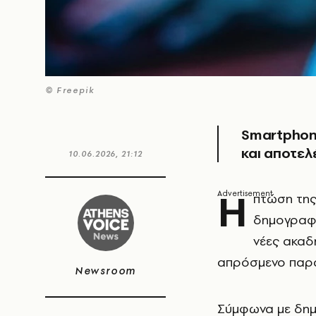
© Freepik
Smartphone
και αποτελ
10.06.2026, 21:12
Η
πτώση της
δημογραφι
νέες ακαδ
απρόσμενο παρά
Newsroom
Σύμφωνα με δημο