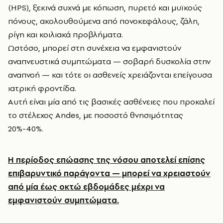
(HPS), ξεκινά συχνά με κόπωση, πυρετό και μυϊκούς
πόνους, ακολουθούμενα από πονοκεφάλους, ζάλη,
ρίγη και κοιλιακά προβλήματα.
Ωστόσο, μπορεί στη συνέχεια να εμφανιστούν
αναπνευστικά συμπτώματα — σοβαρή δυσκολία στην
αναπνοή — και τότε οι ασθενείς χρειάζονται επείγουσα
ιατρική φροντίδα.
Αυτή είναι μία από τις βασικές ασθένειες που προκαλεί
το στέλεχος Andes, με ποσοστό θνησιμότητας
20%-40%.
Η περίοδος επώασης της νόσου αποτελεί επίσης
επιβαρυντικό παράγοντα — μπορεί να χρειαστούν
από μία έως οκτώ εβδομάδες μέχρι να
εμφανιστούν συμπτώματα.