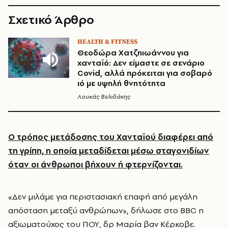
Σχετικό Άρθρο
HEALTH & FITNESS
Θεοδώρα Χατζηιωάννου για
χανταϊό: Δεν είμαστε σε σενάριο
Covid, αλλά πρόκειται για σοβαρό
ιό με υψηλή θνητότητα
Λουκάς Βελιδάκης
Ο τρόπος μετάδοσης του Χανταϊού διαφέρει από
τη γρίπη, η οποία μεταδίδεται μέσω σταγονιδίων
όταν οι άνθρωποι βήχουν ή φτερνίζονται.
«Δεν μιλάμε για περιστασιακή επαφή από μεγάλη
απόσταση μεταξύ ανθρώπων», δήλωσε στο BBC η
αξιωματούχος του ΠΟΥ, δρ Μαρία βαν Κέρκοβε.