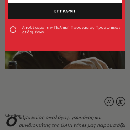
ΕΓΓΡΑΦΗ
Αποδέχομαι την
Πολιτική Προστασίας Προσωπικών
Δεδομένων
Ο
κορυφαίος οινολόγος, γεωπόνος και
συνιδιοκτήτης της GAIA Wines μας παρουσιάζει