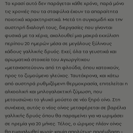
Το κρασί αυτό δεν παράγεται κάθε χρόνο, παρά μόνο
τις χρονιές που τα σταφύλια έχουν τα απαραίτητα
ποιοτικά χαρακτηριστικά. Μετά τη συγκομιδή και την
αυστηρή διαλογή τους, διεργασίες που γίνονται
φυσικά με τα χέρια, ακολουθεί μια μακρά εκχύλιση
περίπου 20 ημερών μέσα σε μεγάλους ξύλινους
κάδους γαλλικής δρυός. Εκεί, όλα τα γευστικά και
αρωματικά στοιχεία του Αγιωργίτικου
«μεταναστεύουν» από τη φλούδα, όπου κατοικούν,
προς το ζυμούμενο γλεύκος. Ταυτόχρονα, και κάτω
από αυστηρά ρυθμιζόμενη θερμοκρασία, επιτελείται η
αλκοολική και μηλογαλακτική ζύμωση, που
μετουσιώνει το γλυκό μούστο σε νέο ξηρό οίνο. Στη
συνέχεια, αυτός ο νέος οίνος μεταφέρεται σε βαρέλια
γαλλικής δρυός όπου θα παραμείνει για να ωριμάσει
σε ηρεμία για 20 μήνες. Τέλος, ο ώριμος πλέον οίνος
θα εμφιαλωθεί χωρίς καμία απολύτως παρέμβαση -