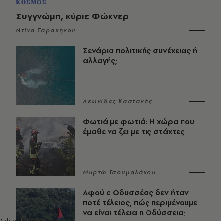
ΚΟΣΜΟΣ
Συγγνώμη, κύριε Φώκνερ
Ντίνα Σαρακηνού
Σενάρια πολιτικής συνέχειας ή
αλλαγής;
Λεωνίδας Καστανάς
Φωτιά με φωτιά: Η χώρα που
έμαθε να ζει με τις στάχτες
Μυρτώ Τσουμαλάκου
Αφού ο Οδυσσέας δεν ήταν
ποτέ τέλειος, πώς περιμένουμε
να είναι τέλεια η Οδύσσεια;