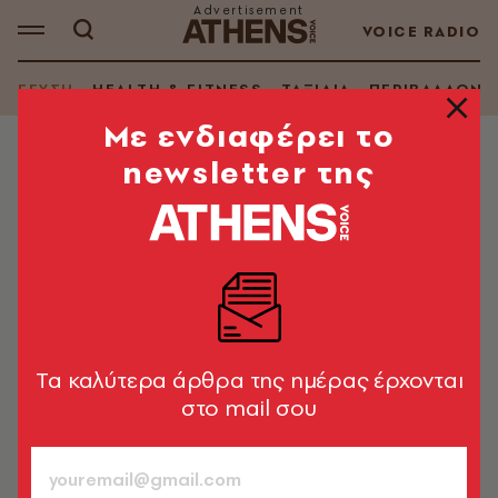
VOICE RADIO
ΓΕΥΣΗ
HEALTH & FITNESS
ΤΑΞΙΔΙΑ
ΠΕΡΙΒΑΛΛΟΝ
Mε ενδιαφέρει το
newsletter της
WINE & SPIRITS
Το top κρασί του Γιάννη
Παρασκευόπουλου
Νέα στήλη για το κρασί: Σημαντικοί Έλληνες
οινοπαραγωγοί επιλέγουν το top κρασί τους
Tα καλύτερα άρθρα της ημέρας έρχονται
Γιάννης Δημόπουλος
604
στο mail σου
ΤΕΥΧΟΣ
02.03.2017, 14:10
2’ ΔΙΑΒΑΣΜΑ