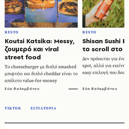
RESTO
RESTO
Koutsi Katsika: Messy,
Shisan Sushi B
ζουμερό και viral
το scroll στο 
street food
Δεν πρόκειται για ένα 
spot, αλλά για εκείνη τ
Tο cheeseburger με διπλό smashed
easy επιλογή που δουλ
μπιφτέκι και διπλό cheddar είναι το
απόλυτο value-for-money
Εύα Βαλαμβάνου
Εύα Βαλαμβάνου
TIKTOK
ΕΣΤΙΑΤΟΡΙΑ