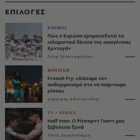
EΠΙΛΟΓΈΣ
ΚΟΣΜΟΣ
Πώς η Ευρώπη χρηματοδοτεί τα
ισλαμιστικά δίκτυα της οικογένειας
Ερντογάν
Σώτη Τριανταφύλλου
ΜΟΥΣΙΚΗ
French Fry: «Χάσαμε τον
αυθορμητισμό στο να παίρνουμε
ρίσκα»
Δημήτρης Αθανασιάδης
TV + SERIES
Half Man: Ο Ρίτσαρντ Γκαντ μας
ξεβολεύει ξανά
Τάνια Σκραπαλιώρη