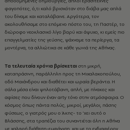
αποδομημένες δημιουργίες, απλοί ερασιτέχνες
φαγοπότες, ό,τι καλό βρισκόταν στο διάβα μας απλά
του δίναμε και καταλάβαινε. Αργότερα, τον
ακολουθήσαμε στο επόμενο πόστο του, τη Παστέρ, το
διώροφο νεοκλασικό λίγο βαρύ και άψυχο, κι εμείς πιο
επαγγελματίες της γεύσης, ψάχναμε τα περίεργα, τα
μοντέρνα, τα αλλιώτικα σε κάθε γωνιά της Αθήνας.
Τα τελευταία χρόνια βρίσκεται
στη μικρή,
καταπράσινη, παράλληλη προς τη Μιχαλακοπούλου,
οδό Μαιάνδρου και διαθέτει και ωραία βεράντα. Η
σάλα μέσα είναι ψηλοτάβανη, απλή, με πίνακες και
αφίσες που δίνουν έναν arty τόνο στην ατμόσφαιρα. Ο
κόσμος όπως πάντα πολύς, μικροί, μεγάλοι, πάσης
φύσεως, ο γιατρός μου ο Άκης- το ‘χει αυτό ο
Βλάσσης, στα τραπέζια του συναντιέται όλη η Αθήνα
με χαλαρή διάθεση-εμφάνιση, και με το ενδιαφέρον