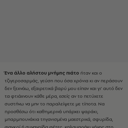
Ένα άλλο αλήστου μνήμης πιάτο
ήταν και ο
τζιγεροσαρμάς, γεύση που όσα χρόνια κι αν περάσουν
δεν ξεχνάω, εξαιρετικά βαρύ μου είπαν και γι’ αυτό δεν
τα φτιάχνουν κάθε μέρα, εσείς αν το πετύχετε
συστήνω να μην το παραλείψετε με τίποτα. Να
προσθέσω ότι καθημερινά υπάρχει ψαράκι,
μπαρμπουνάκια τηγανισμένα μαεστρικά, σφυρίδα,
φαγκρί ή συναγρίδα φέτες, καλαμαράκι γόνος στο