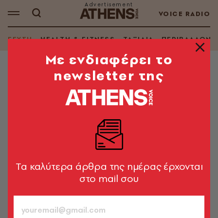
VOICE RADIO
ΓΕΥΣΗ
HEALTH & FITNESS
ΤΑΞΙΔΙΑ
ΠΕΡΙΒΑΛΛΟΝ
Mε ενδιαφέρει το
newsletter της
ΘΕΜΑΤΑ ΓΕΥΣΗΣ
Βλάσσης
Ελληνικό πανόραμα
Νενέλα Γεωργελέ
28.02.2013, 14:14
1’ ΔΙΑΒΑΣΜΑ
Tα καλύτερα άρθρα της ημέρας έρχονται
στο mail σου