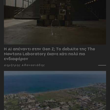
Η AI απέναντι στην Gen Z; Το debAIte της The
Newtons Laboratory έκανε κάτι πολύ πιο
ενδιαφέρον
Δημήτρης Αθανασιάδης