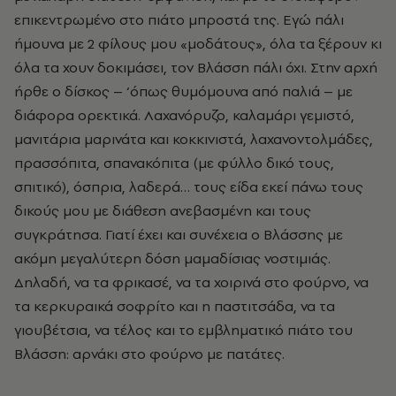
επικεντρωμένο στο πιάτο μπροστά της. Εγώ πάλι
ήμουνα με 2 φίλους μου «μοδάτους», όλα τα ξέρουν κι
όλα τα χουν δοκιμάσει, τον Βλάσση πάλι όχι. Στην αρχή
ήρθε ο δίσκος – ‘όπως θυμόμουνα από παλιά – με
διάφορα ορεκτικά. Λαχανόρυζο, καλαμάρι γεμιστό,
μανιτάρια μαρινάτα και κοκκινιστά, λαχανοντολμάδες,
πρασσόπιτα, σπανακόπιτα (με φύλλο δικό τους,
σπιτικό), όσπρια, λαδερά… τους είδα εκεί πάνω τους
δικούς μου με διάθεση ανεβασμένη και τους
συγκράτησα. Γιατί έχει και συνέχεια ο Βλάσσης με
ακόμη μεγαλύτερη δόση μαμαδίσιας νοστιμιάς.
Δηλαδή, να τα φρικασέ, να τα χοιρινά στο φούρνο, να
τα κερκυραικά σοφρίτο και η παστιτσάδα, να τα
γιουβέτσια, να τέλος και το εμβληματικό πιάτο του
Βλάσση: αρνάκι στο φούρνο με πατάτες.