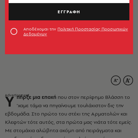
ΕΓΓΡΑΦΗ
Αποδέχομαι την
Πολιτική Προστασίας Προσωπικών
Δεδομένων
Υ
πήρξε μια εποχή
που στον περίφημο Βλάσση το
‘χαμε τάμα να πηγαίνουμε τουλάχιστον δις την
εβδομάδα. Στο πρώτο του στέκι της Αρματολών και
Κλεφτών τότε αυτός, στα πρώτα μας νιάτα τότε εμείς.
Με στομάχια αλώβητα ακόμη από πειράγματα και